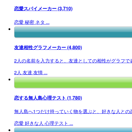
恋愛スパイメーカー
(3,710)
恋愛
秘密
ネタ
...
友達相性グラフメーカー
(4,800)
2人の名前を入力すると、友達としての相性がグラフで
2人
友達
友情
...
恋する無人島心理テスト
(1,780)
無人島へ1つだけ持っていく物を選ぶと、好きな人との恋
恋愛
好きな人
心理テスト
...