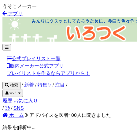
うそこメーカー
アプリ
公式プレイリスト一覧
脳内メーカー公式アプリ
プレイリストを作るならアプリから！
/
新着
/
特集✨
/
注目
/
検索
👤マイ
履歴
お気に入り
/
🎲
/
SNS
ホーム
アドバイスを医者100人に聞きました
結果を解析中...