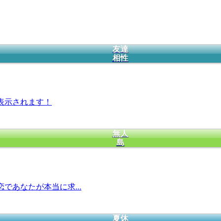
友達
相性
表示されます！
無人
島
であなたが本当に求...
夏休