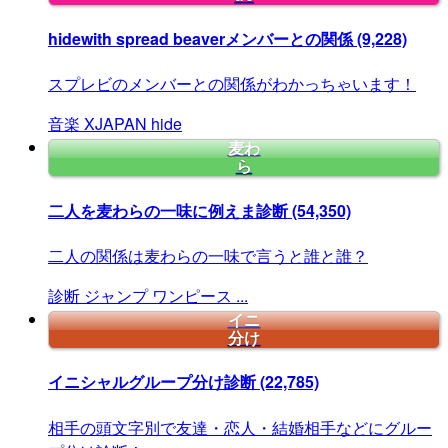
hidewith spread beaverメンバーとの関係
(9,228)
スプレビのメンバーとの関係がわかっちゃいます！
音楽
XJAPAN
hide
麦わ
ら
二人を麦わらの一味に例えま診断
(54,350)
二人の関係は麦わらの一味で言うと誰と誰？
診断
ジャンプ
ワンピース
...
イニ
分け
イニシャルグループ分け診断
(22,785)
相手の頭文字別で友達・恋人・結婚相手などにグルー