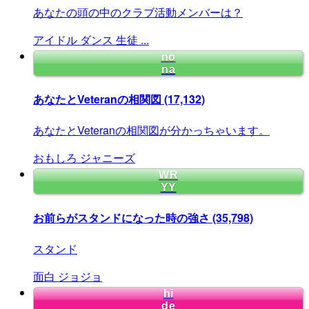
あなたの頭の中のクラブ活動メンバーは？
アイドル
ダンス
生徒
...
no
na
あなたとVeteranの相関図
(17,132)
あなたとVeteranの相関図が分かっちゃいます。
おもしろ
ジャニーズ
WR
YY
お前らがスタンドになった時の強さ
(35,798)
スタンド
面白
ジョジョ
hi
de