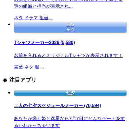
謎の組織と担当が表示され...
ネタ
ドラマ
担当
...
Tシ
ャツ
Tシャツメーカー2026
(5,580)
名前を入れるとオリジナルTシャツが表示されます！
言葉
ネタ
服
...
🔥 注目アプリ
七夕
二人の七夕スケジュールメーカー
(70,594)
あなたが織り姫と彦星なら7月7日にどんなデートをす
るかわかっちゃいます