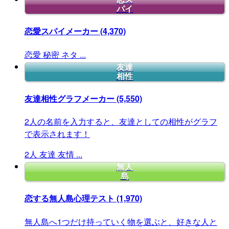
パイ
恋愛スパイメーカー
(4,370)
恋愛
秘密
ネタ
...
友達
相性
友達相性グラフメーカー
(5,550)
2人の名前を入力すると、友達としての相性がグラフ
で表示されます！
2人
友達
友情
...
無人
島
恋する無人島心理テスト
(1,970)
無人島へ1つだけ持っていく物を選ぶと、好きな人と