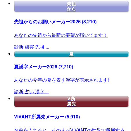
先祖
から
先祖からのお願いメーカー2026
(8,210)
あなたの先祖から最新の要望が届いてます！
診断
幽霊
先祖
...
夏
夏漢字メーカー2026
(7,710)
あなたの今年の夏を表す漢字が表示されます!
診断
占い
漢字
...
V所
属先
VIVANT所属先メーカー
(5,910)
名前を入れると、その人がVIVANTの世界で所属する