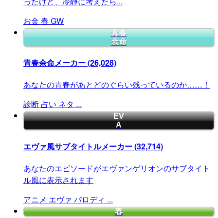
ったけど、冷静に考えたら...
お金
春
GW
青春
余命
青春余命メーカー
(26,028)
あなたの青春があとどのぐらい残っているのか……！
診断
占い
ネタ
...
EV
A
エヴァ風サブタイトルメーカー
(32,714)
あなたのエピソードがエヴァンゲリオンのサブタイト
ル風に表示されます
アニメ
エヴァ
パロディ
...
春