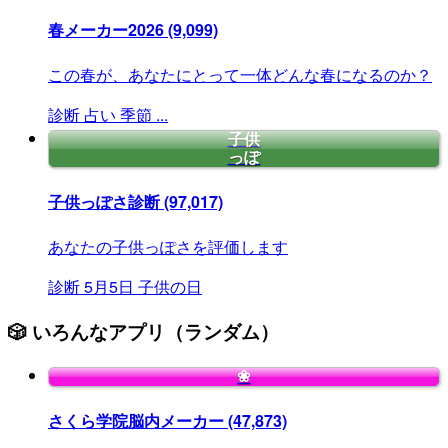
春メーカー2026
(9,099)
この春が、あなたにとって一体どんな春になるのか？
診断
占い
季節
...
子供
っぽ
子供っぽさ診断
(97,017)
あなたの子供っぽさを評価します
診断
5月5日
子供の日
🎲 いろんなアプリ（ランダム）
❀
さくら学院脳内メーカー
(47,873)