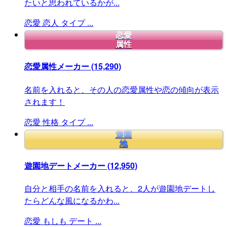
たいと思われているかが...
恋愛
恋人
タイプ
...
恋愛
属性
恋愛属性メーカー
(15,290)
名前を入れると、その人の恋愛属性や恋の傾向が表示
されます！
恋愛
性格
タイプ
...
遊園
地
遊園地デートメーカー
(12,950)
自分と相手の名前を入れると、2人が遊園地デートし
たらどんな風になるかわ...
恋愛
もしも
デート
...