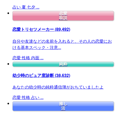
占い
夏
七夕
...
恋愛
取説
恋愛トリセツメーカー
(89,492)
自分や友達などの名前を入れると、その人の恋愛にお
ける基本スペック・注意...
恋愛
性格
内面
...
純粋
幼少時のピュア度診断
(38,632)
あなたの幼少時の純粋通信簿がおちていましたよ
恋愛
性格
占い
...
推し
活