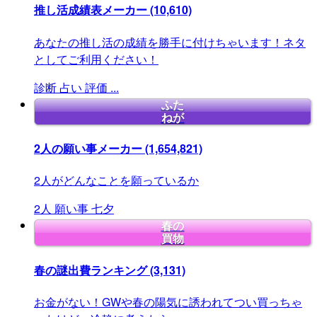
推し活成績表メーカー
(10,610)
あなたの推し活の成績を勝手に付けちゃいます！ネタ
としてご利用ください！
診断
占い
評価
...
ふた
ねが
2人の願い事メーカー
(1,654,821)
2人がどんなことを願っているか
2人
願い事
七夕
春の
買物
春の謎出費ランキング
(3,131)
お金がない！GWや春の陽気に誘われてつい買っちゃ