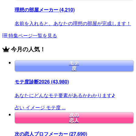
理想の部屋メーカー
(4,210)
名前を入れると、あなたの理想の部屋が完成します！
特集ページ一覧を見る
今月の人気！
モテ
度
モテ度診断2026
(43,980)
あなたにどんなモテ要素があるかわかります♪
占い
イメージ
モテ度
...
次の
恋人
次の恋人プロフメーカー
(27,690)