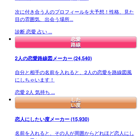
次に付き合う人のプロフィールを大予想！性格、見た
目の雰囲気、出会う場所...
診断
恋愛
占い
...
恋愛
路線
2人の恋愛路線図メーカー
(24,540)
自分と相手の名前を入れると、2人の恋愛を路線図風
にしちゃいます！
恋愛
2人
気持ち
...
した
い度
恋人にしたい度メーカー
(15,930)
名前を入れると、その人が周囲からどれほど恋人にし