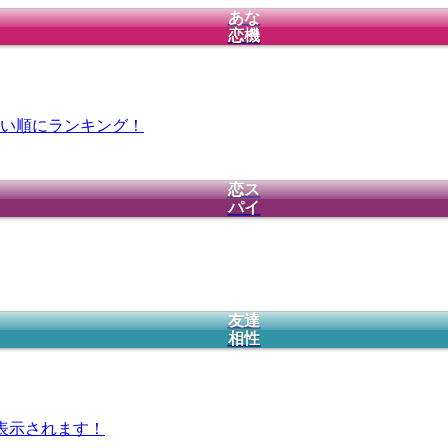
あな
恋機
い順にランキング！
恋ス
パイ
友達
相性
表示されます！