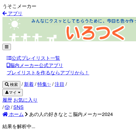
うそこメーカー
アプリ
公式プレイリスト一覧
脳内メーカー公式アプリ
プレイリストを作るならアプリから！
/
新着
/
特集✨
/
注目
/
検索
👤マイ
履歴
お気に入り
/
🎲
/
SNS
ホーム
あの人の好きなとこ脳内メーカー2024
結果を解析中...