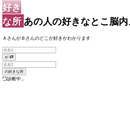
好き
な所
あの人の好きなとこ脳内メ
ＡさんがＢさんのどこが好きかわかります
が
の好きな所
診断中...