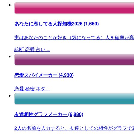
あなたに恋してる人探知機2026
(1,660)
実はあなたのことが好き（気になってる）人を確率が高
診断
恋愛
占い
...
恋愛スパイメーカー
(4,930)
恋愛
秘密
ネタ
...
友達相性グラフメーカー
(6,880)
2人の名前を入力すると、友達としての相性がグラフで