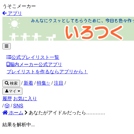
うそこメーカー
アプリ
公式プレイリスト一覧
脳内メーカー公式アプリ
プレイリストを作るならアプリから！
/
新着
/
特集✨
/
注目
/
検索
👤マイ
履歴
お気に入り
/
🎲
/
SNS
ホーム
あなたがアイドルだったら…………
結果を解析中...