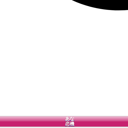
あな
恋機