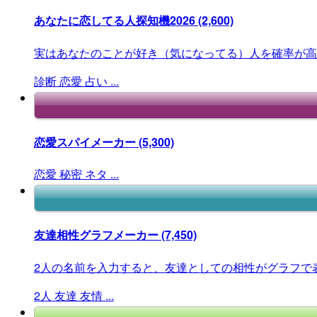
あなたに恋してる人探知機2026
(2,600)
実はあなたのことが好き（気になってる）人を確率が高
診断
恋愛
占い
...
恋愛スパイメーカー
(5,300)
恋愛
秘密
ネタ
...
友達相性グラフメーカー
(7,450)
2人の名前を入力すると、友達としての相性がグラフで
2人
友達
友情
...