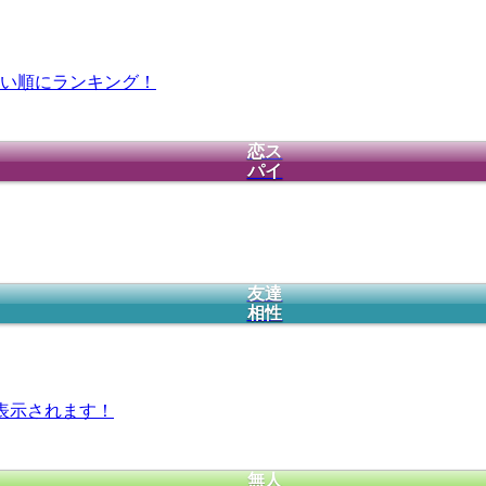
い順にランキング！
恋ス
パイ
友達
相性
表示されます！
無人