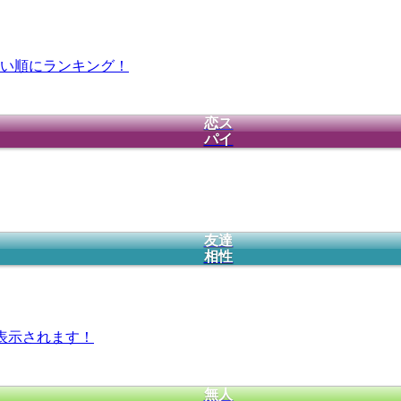
い順にランキング！
恋ス
パイ
友達
相性
表示されます！
無人