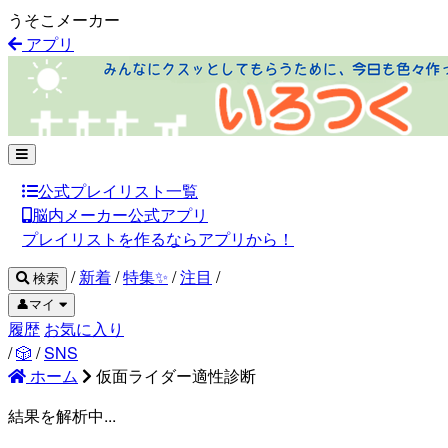
うそこメーカー
アプリ
公式プレイリスト一覧
脳内メーカー公式アプリ
プレイリストを作るならアプリから！
/
新着
/
特集✨
/
注目
/
検索
👤マイ
履歴
お気に入り
/
🎲
/
SNS
ホーム
仮面ライダー適性診断
結果を解析中...