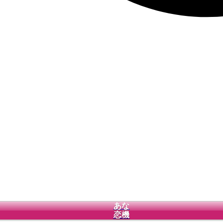
あな
恋機