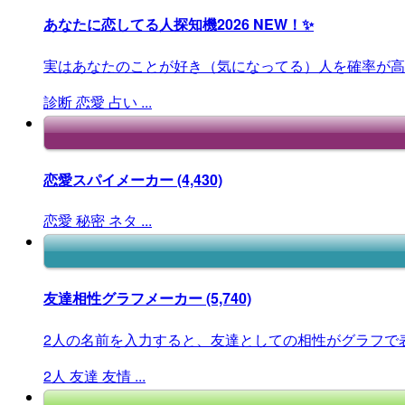
あなたに恋してる人探知機2026
NEW！✨
実はあなたのことが好き（気になってる）人を確率が高
診断
恋愛
占い
...
恋愛スパイメーカー
(4,430)
恋愛
秘密
ネタ
...
友達相性グラフメーカー
(5,740)
2人の名前を入力すると、友達としての相性がグラフで
2人
友達
友情
...