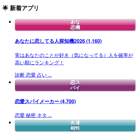
🌟 新着アプリ
あな
恋機
あなたに恋してる人探知機2026
(1,160)
実はあなたのことが好き（気になってる）人を確率が
高い順にランキング！
診断
恋愛
占い
...
恋ス
パイ
恋愛スパイメーカー
(4,700)
恋愛
秘密
ネタ
...
友達
相性