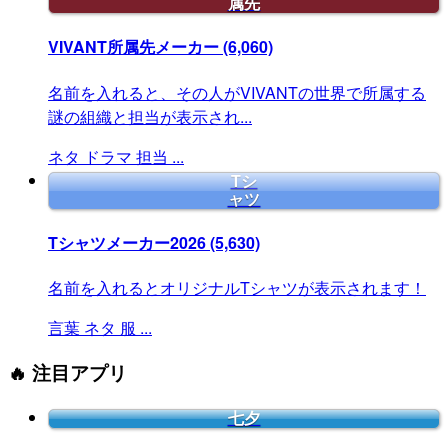
属先
VIVANT所属先メーカー
(6,060)
名前を入れると、その人がVIVANTの世界で所属する
謎の組織と担当が表示され...
ネタ
ドラマ
担当
...
Tシ
ャツ
Tシャツメーカー2026
(5,630)
名前を入れるとオリジナルTシャツが表示されます！
言葉
ネタ
服
...
🔥 注目アプリ
七夕