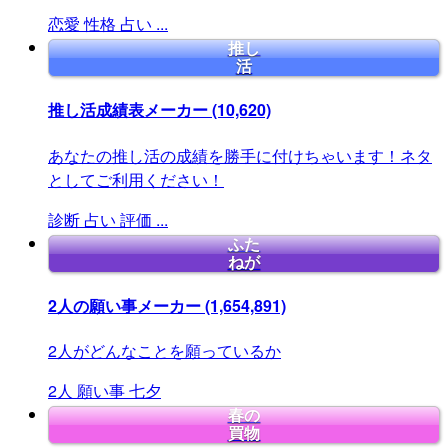
恋愛
性格
占い
...
推し
活
推し活成績表メーカー
(10,620)
あなたの推し活の成績を勝手に付けちゃいます！ネタ
としてご利用ください！
診断
占い
評価
...
ふた
ねが
2人の願い事メーカー
(1,654,891)
2人がどんなことを願っているか
2人
願い事
七夕
春の
買物