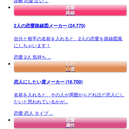
診断
恋愛
占い
...
恋愛
路線
2人の恋愛路線図メーカー
(24,770)
自分と相手の名前を入れると、2人の恋愛を路線図風
にしちゃいます！
恋愛
2人
気持ち
...
した
い度
恋人にしたい度メーカー
(16,700)
名前を入れると、その人が周囲からどれほど恋人にし
たいと思われているかが...
恋愛
恋人
タイプ
...
恋愛
属性