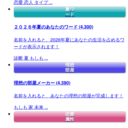
恋愛
恋人
タイプ
...
夏ワ
ード
２０２６年夏のあなたのワード
(4,300)
名前を入れると、2026年夏にあなたの生活を占めるワ
ードが表示されます！
診断
夏
もしも
...
理想
部屋
理想の部屋メーカー
(4,390)
名前を入れると、あなたの理想の部屋が完成します！
もしも
家
未来
...
恋愛
属性