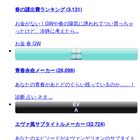
春の謎出費ランキング
(3,131)
お金がない！GWや春の陽気に誘われてつい買っちゃ
ったけど、冷静に考えたら...
お金
春
GW
青春
余命
青春余命メーカー
(26,098)
あなたの青春があとどのぐらい残っているのか……！
診断
占い
ネタ
...
EV
A
エヴァ風サブタイトルメーカー
(32,724)
あなたのエピソードがエヴァンゲリオンのサブタイト