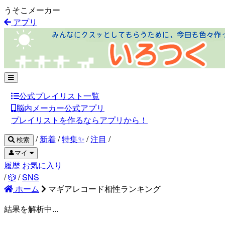
うそこメーカー
アプリ
公式プレイリスト一覧
脳内メーカー公式アプリ
プレイリストを作るならアプリから！
/
新着
/
特集✨
/
注目
/
検索
👤マイ
履歴
お気に入り
/
🎲
/
SNS
ホーム
マギアレコード相性ランキング
結果を解析中...