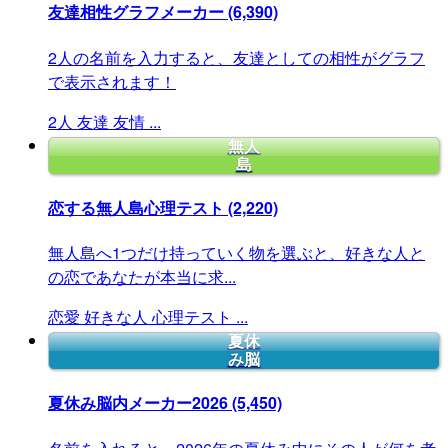
友達相性グラフメーカー
(6,390)
2人の名前を入力すると、友達としての相性がグラフ
で表示されます！
2人
友達
友情
...
無人
島
恋する無人島心理テスト
(2,220)
無人島へ1つだけ持っていく物を選ぶと、好きな人と
の恋であなたが本当に求...
恋愛
好きな人
心理テスト
...
夏休
み脳
夏休み脳内メーカー2026
(5,450)