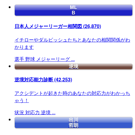
ML
B
日本人メジャーリーガー相関図
(26,870)
イチローやダルビッシュたちとあなたの相関関係がわ
かります
選手
野球
メジャーリーグ
...
逆境
逆境対応能力診断
(42,253)
アクシデントが起きた時のあなたの対応力がわかっち
ゃう！
状況
対応力
逆境
...
出川
哲朗