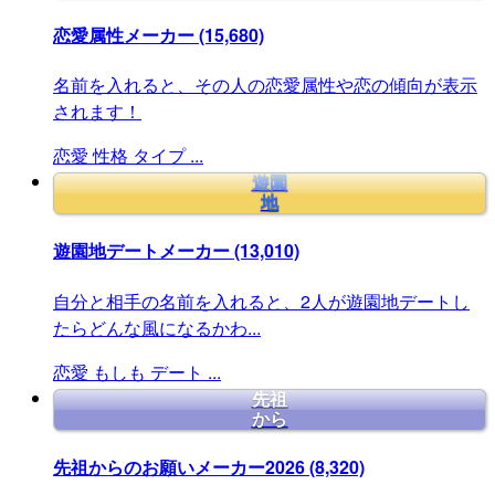
恋愛属性メーカー
(15,680)
名前を入れると、その人の恋愛属性や恋の傾向が表示
されます！
恋愛
性格
タイプ
...
遊園
地
遊園地デートメーカー
(13,010)
自分と相手の名前を入れると、2人が遊園地デートし
たらどんな風になるかわ...
恋愛
もしも
デート
...
先祖
から
先祖からのお願いメーカー2026
(8,320)