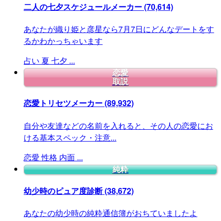
二人の七夕スケジュールメーカー
(70,614)
あなたが織り姫と彦星なら7月7日にどんなデートをす
るかわかっちゃいます
占い
夏
七夕
...
恋愛
取説
恋愛トリセツメーカー
(89,932)
自分や友達などの名前を入れると、その人の恋愛にお
ける基本スペック・注意...
恋愛
性格
内面
...
純粋
幼少時のピュア度診断
(38,672)
あなたの幼少時の純粋通信簿がおちていましたよ