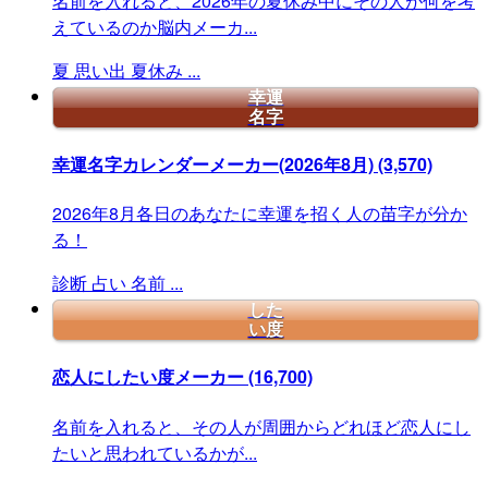
名前を入れると、2026年の夏休み中にその人が何を考
えているのか脳内メーカ...
夏
思い出
夏休み
...
幸運
名字
幸運名字カレンダーメーカー(2026年8月)
(3,570)
2026年8月各日のあなたに幸運を招く人の苗字が分か
る！
診断
占い
名前
...
した
い度
恋人にしたい度メーカー
(16,700)
名前を入れると、その人が周囲からどれほど恋人にし
たいと思われているかが...