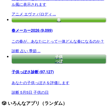
ル風に表示されます
アニメ
エヴァ
パロディ
...
春
春メーカー2026
(9,099)
この春が、あなたにとって一体どんな春になるのか？
診断
占い
季節
...
子供
っぽ
子供っぽさ診断
(97,127)
あなたの子供っぽさを評価します
診断
5月5日
子供の日
🎲 いろんなアプリ（ランダム）