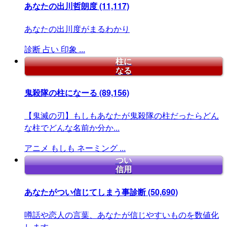
あなたの出川哲朗度
(11,117)
あなたの出川度がまるわかり
診断
占い
印象
...
柱に
なる
鬼殺隊の柱になーる
(89,156)
【鬼滅の刃】もしもあなたが鬼殺隊の柱だったらどん
な柱でどんな名前か分か...
アニメ
もしも
ネーミング
...
つい
信用
あなたがつい信じてしまう事診断
(50,690)
噂話や恋人の言葉、あなたが信じやすいものを数値化
します