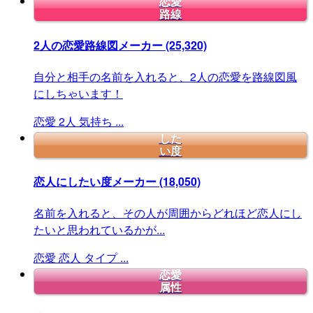
恋愛
路線
2人の恋愛路線図メーカー
(25,320)
自分と相手の名前を入れると、2人の恋愛を路線図風
にしちゃいます！
恋愛
2人
気持ち
...
した
い度
恋人にしたい度メーカー
(18,050)
名前を入れると、その人が周囲からどれほど恋人にし
たいと思われているかが...
恋愛
恋人
タイプ
...
恋愛
属性