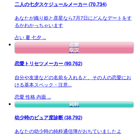
二人の七夕スケジュールメーカー
(70,734)
あなたが織り姫と彦星なら7月7日にどんなデートをす
るかわかっちゃいます
占い
夏
七夕
...
恋愛
取説
恋愛トリセツメーカー
(90,762)
自分や友達などの名前を入れると、その人の恋愛にお
ける基本スペック・注意...
恋愛
性格
内面
...
純粋
幼少時のピュア度診断
(38,792)
あなたの幼少時の純粋通信簿がおちていましたよ