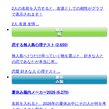
2人の名前を入力すると、友達としての相性がグラフ
で表示されます！
2人
友達
友情
...
無人
島
恋する無人島心理テスト
(2,650)
無人島へ1つだけ持っていく物を選ぶと、好きな人と
の恋であなたが本当に求...
恋愛
好きな人
心理テスト
...
夏休
み脳
夏休み脳内メーカー2026
(6,270)
名前を入れると、2026年の夏休み中にその人が何を考