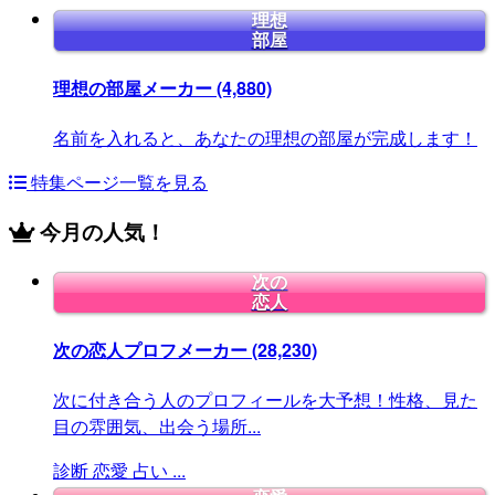
理想
部屋
理想の部屋メーカー
(4,880)
名前を入れると、あなたの理想の部屋が完成します！
特集ページ一覧を見る
今月の人気！
次の
恋人
次の恋人プロフメーカー
(28,230)
次に付き合う人のプロフィールを大予想！性格、見た
目の雰囲気、出会う場所...
診断
恋愛
占い
...