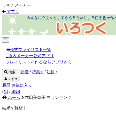
うそこメーカー
アプリ
公式プレイリスト一覧
脳内メーカー公式アプリ
プレイリストを作るならアプリから！
/
新着
/
特集✨
/
注目
/
検索
👤マイ
履歴
お気に入り
/
🎲
/
SNS
ホーム
本田美奈子 曲ランキング
結果を解析中...