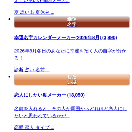
えているのか脳内メーカ...
夏
思い出
夏休み
...
幸運
名字
幸運名字カレンダーメーカー(2026年8月)
(3,890)
2026年8月各日のあなたに幸運を招く人の苗字が分か
る！
診断
占い
名前
...
した
い度
恋人にしたい度メーカー
(18,050)
名前を入れると、その人が周囲からどれほど恋人にし
たいと思われているかが...
恋愛
恋人
タイプ
...