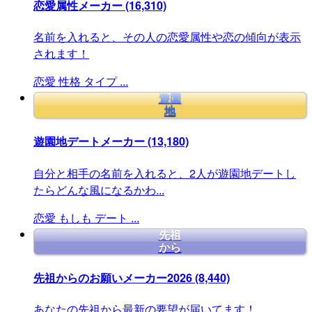
恋愛属性メーカー
(16,310)
名前を入れると、その人の恋愛属性や恋の傾向が表示
されます！
恋愛
性格
タイプ
...
遊園
地
遊園地デートメーカー
(13,180)
自分と相手の名前を入れると、2人が遊園地デートし
たらどんな風になるかわ...
恋愛
もしも
デート
...
先祖
から
先祖からのお願いメーカー2026
(8,440)
あなたの先祖から最新の要望が届いてます！