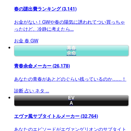
春の謎出費ランキング
(3,141)
お金がない！GWや春の陽気に誘われてつい買っちゃ
ったけど、冷静に考えたら...
お金
春
GW
青春
余命
青春余命メーカー
(26,178)
あなたの青春があとどのぐらい残っているのか……！
診断
占い
ネタ
...
EV
A
エヴァ風サブタイトルメーカー
(32,764)
あなたのエピソードがエヴァンゲリオンのサブタイト