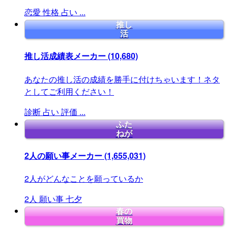
恋愛
性格
占い
...
推し
活
推し活成績表メーカー
(10,680)
あなたの推し活の成績を勝手に付けちゃいます！ネタ
としてご利用ください！
診断
占い
評価
...
ふた
ねが
2人の願い事メーカー
(1,655,031)
2人がどんなことを願っているか
2人
願い事
七夕
春の
買物