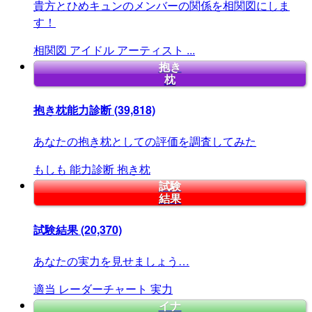
貴方とひめキュンのメンバーの関係を相関図にしま
す！
相関図
アイドル
アーティスト
...
抱き
枕
抱き枕能力診断
(39,818)
あなたの抱き枕としての評価を調査してみた
もしも
能力診断
抱き枕
試験
結果
試験結果
(20,370)
あなたの実力を見せましょう…
適当
レーダーチャート
実力
イナ