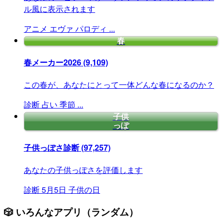
ル風に表示されます
アニメ
エヴァ
パロディ
...
春
春メーカー2026
(9,109)
この春が、あなたにとって一体どんな春になるのか？
診断
占い
季節
...
子供
っぽ
子供っぽさ診断
(97,257)
あなたの子供っぽさを評価します
診断
5月5日
子供の日
🎲 いろんなアプリ（ランダム）