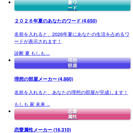
夏ワ
ード
２０２６年夏のあなたのワード
(4,650)
名前を入れると、2026年夏にあなたの生活を占めるワ
ードが表示されます！
診断
夏
もしも
...
理想
部屋
理想の部屋メーカー
(4,880)
名前を入れると、あなたの理想の部屋が完成します！
もしも
家
未来
...
恋愛
属性
恋愛属性メーカー
(16,310)