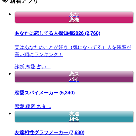
🌟 新着アプリ
あな
恋機
あなたに恋してる人探知機2026
(2,760)
実はあなたのことが好き（気になってる）人を確率が
高い順にランキング！
診断
恋愛
占い
...
恋ス
パイ
恋愛スパイメーカー
(5,340)
恋愛
秘密
ネタ
...
友達
相性
友達相性グラフメーカー
(7,630)