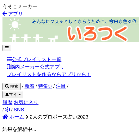
うそこメーカー
アプリ
公式プレイリスト一覧
脳内メーカー公式アプリ
プレイリストを作るならアプリから！
/
新着
/
特集✨
/
注目
/
検索
👤マイ
履歴
お気に入り
/
🎲
/
SNS
ホーム
2人のプロポーズ占い2023
結果を解析中...