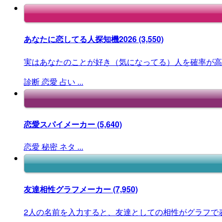
あなたに恋してる人探知機2026
(3,550)
実はあなたのことが好き（気になってる）人を確率が高
診断
恋愛
占い
...
恋愛スパイメーカー
(5,640)
恋愛
秘密
ネタ
...
友達相性グラフメーカー
(7,950)
2人の名前を入力すると、友達としての相性がグラフで