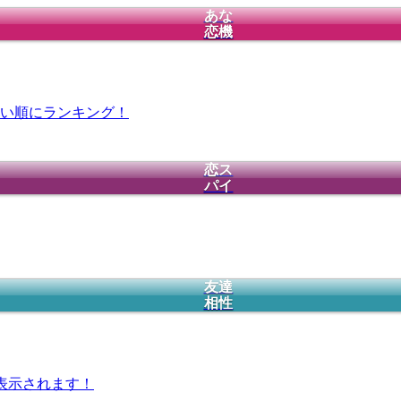
あな
恋機
い順にランキング！
恋ス
パイ
友達
相性
表示されます！