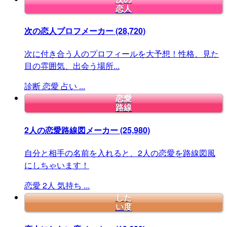
恋人
次の恋人プロフメーカー
(28,720)
次に付き合う人のプロフィールを大予想！性格、見た
目の雰囲気、出会う場所...
診断
恋愛
占い
...
恋愛
路線
2人の恋愛路線図メーカー
(25,980)
自分と相手の名前を入れると、2人の恋愛を路線図風
にしちゃいます！
恋愛
2人
気持ち
...
した
い度