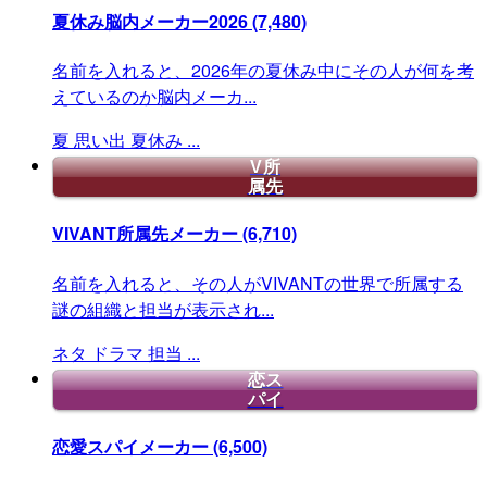
夏休み脳内メーカー2026
(7,480)
名前を入れると、2026年の夏休み中にその人が何を考
えているのか脳内メーカ...
夏
思い出
夏休み
...
V所
属先
VIVANT所属先メーカー
(6,710)
名前を入れると、その人がVIVANTの世界で所属する
謎の組織と担当が表示され...
ネタ
ドラマ
担当
...
恋ス
パイ
恋愛スパイメーカー
(6,500)