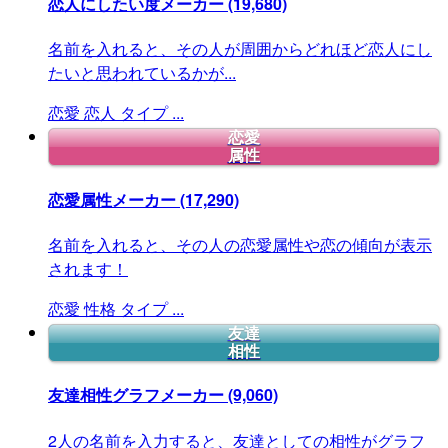
恋人にしたい度メーカー
(19,680)
名前を入れると、その人が周囲からどれほど恋人にし
たいと思われているかが...
恋愛
恋人
タイプ
...
恋愛
属性
恋愛属性メーカー
(17,290)
名前を入れると、その人の恋愛属性や恋の傾向が表示
されます！
恋愛
性格
タイプ
...
友達
相性
友達相性グラフメーカー
(9,060)
2人の名前を入力すると、友達としての相性がグラフ