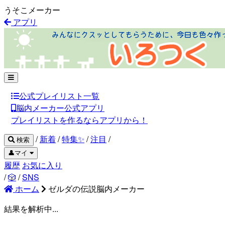
うそこメーカー
アプリ
公式プレイリスト一覧
脳内メーカー公式アプリ
プレイリストを作るならアプリから！
/
新着
/
特集✨
/
注目
/
検索
👤マイ
履歴
お気に入り
/
🎲
/
SNS
ホーム
ゼルダの伝説脳内メーカー
結果を解析中...