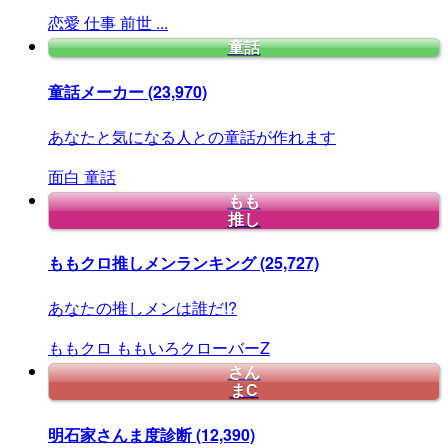
恋愛
仕事
前世
...
童話
童話メーカー
(23,970)
あなたと気になる人との童話が作れます
面白
童話
もも
推し
ももクロ推しメンランキング
(25,727)
あなたの推しメンは誰だ!?
ももクロ
ももいろクローバーZ
さん
まC
明石家さんま度診断
(12,390)