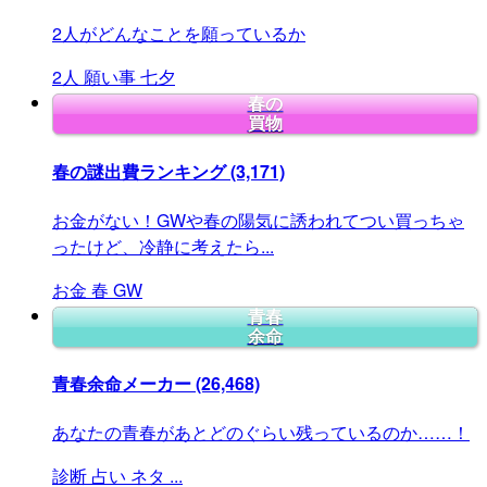
2人がどんなことを願っているか
2人
願い事
七夕
春の
買物
春の謎出費ランキング
(3,171)
お金がない！GWや春の陽気に誘われてつい買っちゃ
ったけど、冷静に考えたら...
お金
春
GW
青春
余命
青春余命メーカー
(26,468)
あなたの青春があとどのぐらい残っているのか……！
診断
占い
ネタ
...