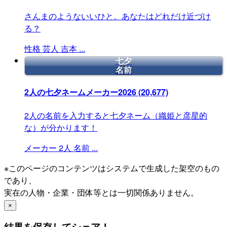
さんまのようないいひと。あなたはどれだけ近づけ
る？
性格
芸人
吉本
...
七夕
名前
2人の七夕ネームメーカー2026
(20,677)
2人の名前を入力すると七夕ネーム（織姫と彦星的
な）が分かります！
メーカー
2人
名前
...
※このページのコンテンツはシステムで生成した架空のもの
であり、
実在の人物・企業・団体等とは一切関係ありません。
×
結果を保存してシェア！