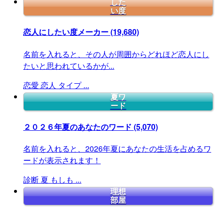
した
い度
恋人にしたい度メーカー
(19,680)
名前を入れると、その人が周囲からどれほど恋人にし
たいと思われているかが...
恋愛
恋人
タイプ
...
夏ワ
ード
２０２６年夏のあなたのワード
(5,070)
名前を入れると、2026年夏にあなたの生活を占めるワ
ードが表示されます！
診断
夏
もしも
...
理想
部屋