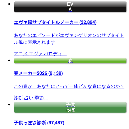
EV
A
エヴァ風サブタイトルメーカー
(32,894)
あなたのエピソードがエヴァンゲリオンのサブタイト
ル風に表示されます
アニメ
エヴァ
パロディ
...
春
春メーカー2026
(9,139)
この春が、あなたにとって一体どんな春になるのか？
診断
占い
季節
...
子供
っぽ
子供っぽさ診断
(97,487)