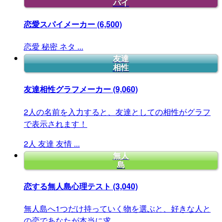
パイ
恋愛スパイメーカー
(6,500)
恋愛
秘密
ネタ
...
友達
相性
友達相性グラフメーカー
(9,060)
2人の名前を入力すると、友達としての相性がグラフ
で表示されます！
2人
友達
友情
...
無人
島
恋する無人島心理テスト
(3,040)
無人島へ1つだけ持っていく物を選ぶと、好きな人と
の恋であなたが本当に求...