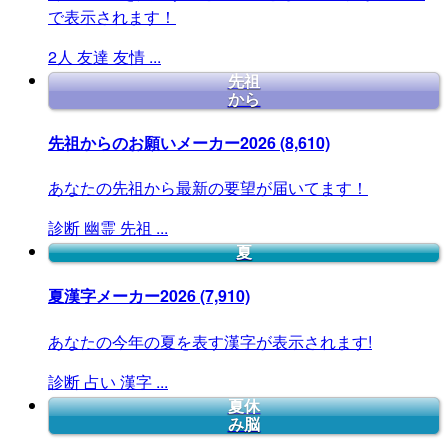
で表示されます！
2人
友達
友情
...
先祖
から
先祖からのお願いメーカー2026
(8,610)
あなたの先祖から最新の要望が届いてます！
診断
幽霊
先祖
...
夏
夏漢字メーカー2026
(7,910)
あなたの今年の夏を表す漢字が表示されます!
診断
占い
漢字
...
夏休
み脳