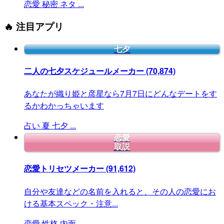
恋愛
秘密
ネタ
...
🔥 注目アプリ
七夕
二人の七夕スケジュールメーカー
(70,874)
あなたが織り姫と彦星なら7月7日にどんなデートをす
るかわかっちゃいます
占い
夏
七夕
...
恋愛
取説
恋愛トリセツメーカー
(91,612)
自分や友達などの名前を入れると、その人の恋愛にお
ける基本スペック・注意...
恋愛
性格
内面
...