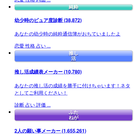
純粋
幼少時のピュア度診断
(38,872)
あなたの幼少時の純粋通信簿がおちていましたよ
恋愛
性格
占い
...
推し
活
推し活成績表メーカー
(10,780)
あなたの推し活の成績を勝手に付けちゃいます！ネタ
としてご利用ください！
診断
占い
評価
...
ふた
ねが
2人の願い事メーカー
(1,655,261)