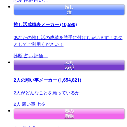
推し
活
推し活成績表メーカー
(10,590)
あなたの推し活の成績を勝手に付けちゃいます！ネタ
としてご利用ください！
診断
占い
評価
...
ふた
ねが
2人の願い事メーカー
(1,654,821)
2人がどんなことを願っているか
2人
願い事
七夕
春の
買物