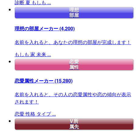
診断
夏
もしも
...
理想
部屋
理想の部屋メーカー
(4,200)
名前を入れると、あなたの理想の部屋が完成します！
もしも
家
未来
...
恋愛
属性
恋愛属性メーカー
(15,280)
名前を入れると、その人の恋愛属性や恋の傾向が表示
されます！
恋愛
性格
タイプ
...
V所
属先