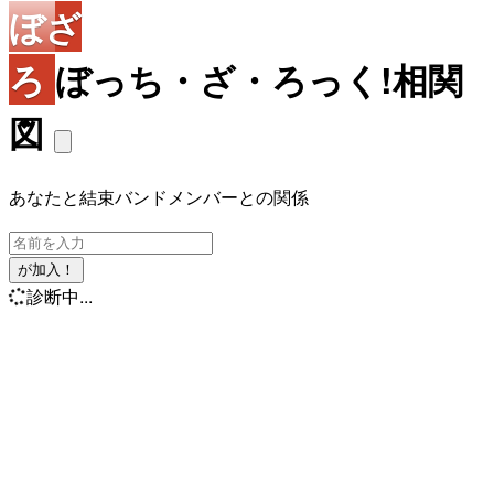
ぼざ
ろ
ぼっち・ざ・ろっく!相関
図
あなたと結束バンドメンバーとの関係
が加入！
診断中...