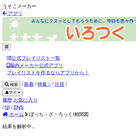
うそこメーカー
アプリ
公式プレイリスト一覧
脳内メーカー公式アプリ
プレイリストを作るならアプリから！
/
新着
/
特集✨
/
注目
/
検索
👤マイ
履歴
お気に入り
/
🎲
/
SNS
ホーム
ぼっち・ざ・ろっく!相関図
結果を解析中...