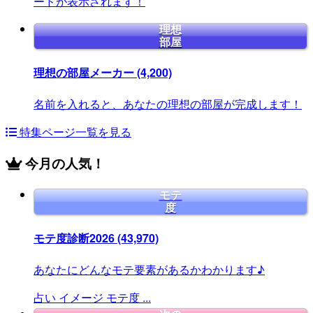
ードが表示されます！
理想
部屋
理想の部屋メーカー
(4,200)
名前を入れると、あなたの理想の部屋が完成します！
特集ページ一覧を見る
今月の人気！
モテ
度
モテ度診断2026
(43,970)
あなたにどんなモテ要素があるかわかります♪
占い
イメージ
モテ度
...