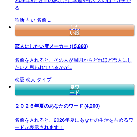
2026年8月各日のあなたに幸運を招く人の苗字が分か
る！
診断
占い
名前
...
した
い度
恋人にしたい度メーカー
(15,860)
名前を入れると、その人が周囲からどれほど恋人にし
たいと思われているかが...
恋愛
恋人
タイプ
...
夏ワ
ード
２０２６年夏のあなたのワード
(4,200)
名前を入れると、2026年夏にあなたの生活を占めるワ
ードが表示されます！