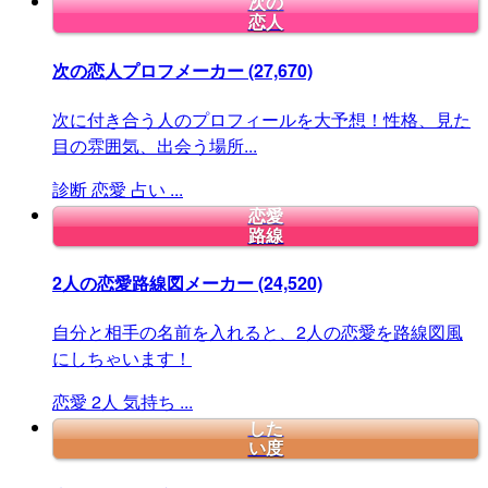
次の
恋人
次の恋人プロフメーカー
(27,670)
次に付き合う人のプロフィールを大予想！性格、見た
目の雰囲気、出会う場所...
診断
恋愛
占い
...
恋愛
路線
2人の恋愛路線図メーカー
(24,520)
自分と相手の名前を入れると、2人の恋愛を路線図風
にしちゃいます！
恋愛
2人
気持ち
...
した
い度