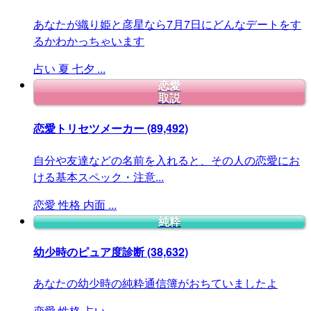
あなたが織り姫と彦星なら7月7日にどんなデートをす
るかわかっちゃいます
占い
夏
七夕
...
恋愛
取説
恋愛トリセツメーカー
(89,492)
自分や友達などの名前を入れると、その人の恋愛にお
ける基本スペック・注意...
恋愛
性格
内面
...
純粋
幼少時のピュア度診断
(38,632)
あなたの幼少時の純粋通信簿がおちていましたよ
恋愛
性格
占い
...