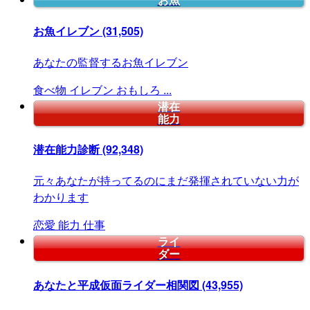
お魚
お魚イレブン
(31,505)
あなたの監督するお魚イレブン
食べ物
イレブン
おもしろ
...
潜在
能力
潜在能力診断
(92,348)
元々あなたが持ってるのにまだ発揮されていない力が
わかります
恋愛
能力
仕事
ライ
ダー
あなたと平成仮面ライダー相関図
(43,955)