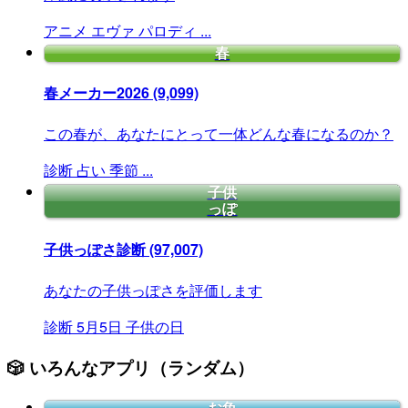
アニメ
エヴァ
パロディ
...
春
春メーカー2026
(9,099)
この春が、あなたにとって一体どんな春になるのか？
診断
占い
季節
...
子供
っぽ
子供っぽさ診断
(97,007)
あなたの子供っぽさを評価します
診断
5月5日
子供の日
🎲 いろんなアプリ（ランダム）