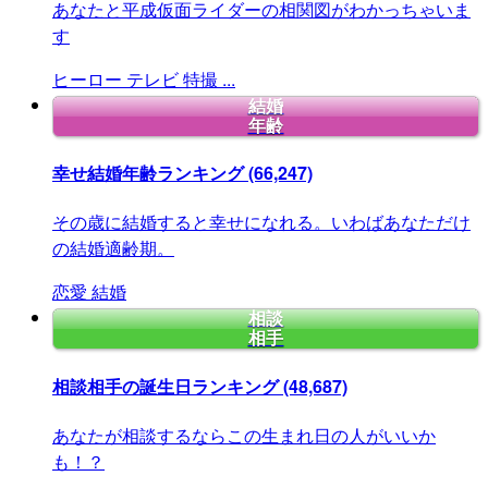
あなたと平成仮面ライダーの相関図がわかっちゃいま
す
ヒーロー
テレビ
特撮
...
結婚
年齢
幸せ結婚年齢ランキング
(66,247)
その歳に結婚すると幸せになれる。いわばあなただけ
の結婚適齢期。
恋愛
結婚
相談
相手
相談相手の誕生日ランキング
(48,687)
あなたが相談するならこの生まれ日の人がいいか
も！？