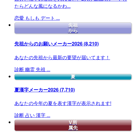
たらどんな風になるかわ...
恋愛
もしも
デート
...
先祖
から
先祖からのお願いメーカー2026
(8,210)
あなたの先祖から最新の要望が届いてます！
診断
幽霊
先祖
...
夏
夏漢字メーカー2026
(7,710)
あなたの今年の夏を表す漢字が表示されます!
診断
占い
漢字
...
V所
属先