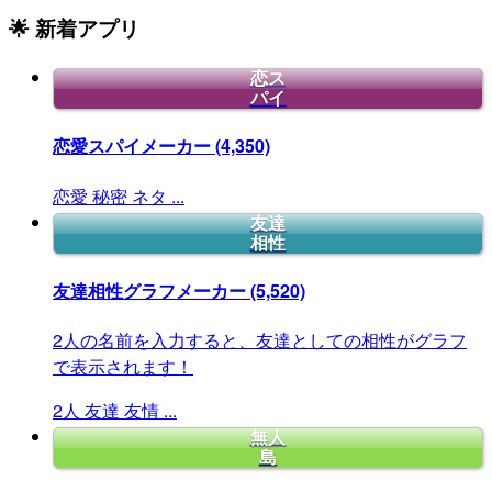
🌟 新着アプリ
恋ス
パイ
恋愛スパイメーカー
(4,350)
恋愛
秘密
ネタ
...
友達
相性
友達相性グラフメーカー
(5,520)
2人の名前を入力すると、友達としての相性がグラフ
で表示されます！
2人
友達
友情
...
無人
島