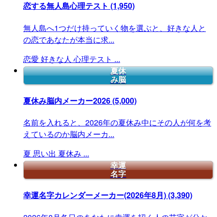
恋する無人島心理テスト
(1,950)
無人島へ1つだけ持っていく物を選ぶと、好きな人と
の恋であなたが本当に求...
恋愛
好きな人
心理テスト
...
夏休
み脳
夏休み脳内メーカー2026
(5,000)
名前を入れると、2026年の夏休み中にその人が何を考
えているのか脳内メーカ...
夏
思い出
夏休み
...
幸運
名字
幸運名字カレンダーメーカー(2026年8月)
(3,390)