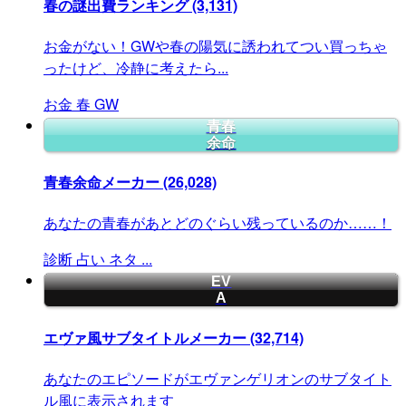
春の謎出費ランキング
(3,131)
お金がない！GWや春の陽気に誘われてつい買っちゃ
ったけど、冷静に考えたら...
お金
春
GW
青春
余命
青春余命メーカー
(26,028)
あなたの青春があとどのぐらい残っているのか……！
診断
占い
ネタ
...
EV
A
エヴァ風サブタイトルメーカー
(32,714)
あなたのエピソードがエヴァンゲリオンのサブタイト
ル風に表示されます