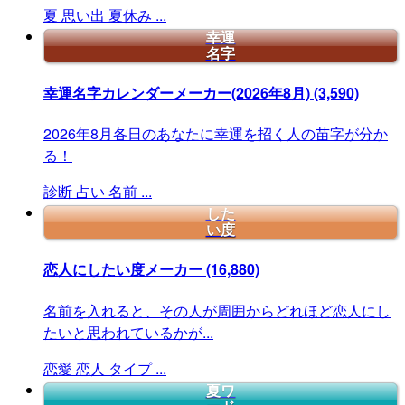
夏
思い出
夏休み
...
幸運
名字
幸運名字カレンダーメーカー(2026年8月)
(3,590)
2026年8月各日のあなたに幸運を招く人の苗字が分か
る！
診断
占い
名前
...
した
い度
恋人にしたい度メーカー
(16,880)
名前を入れると、その人が周囲からどれほど恋人にし
たいと思われているかが...
恋愛
恋人
タイプ
...
夏ワ