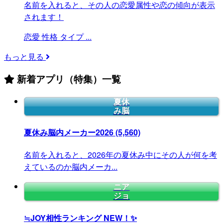
名前を入れると、その人の恋愛属性や恋の傾向が表示
されます！
恋愛
性格
タイプ
...
もっと見る
新着アプリ（特集）一覧
夏休
み脳
夏休み脳内メーカー2026
(5,560)
名前を入れると、2026年の夏休み中にその人が何を考
えているのか脳内メーカ...
ニア
ジョ
≒JOY相性ランキング
NEW！✨