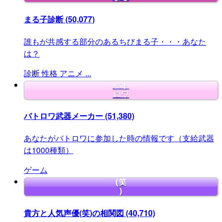
まる子診断
(50,077)
誰もが共感する部分のあるちびまる子・・・あなた
は？
診断
性格
アニメ
...
バト
ロワ
バトロワ武器メーカー
(51,380)
あなたがバトロワに参加した時の情報です（支給武器
は1000種類）
ゲーム
(笑
)
貴方と人気声優(笑)の相関図
(40,710)