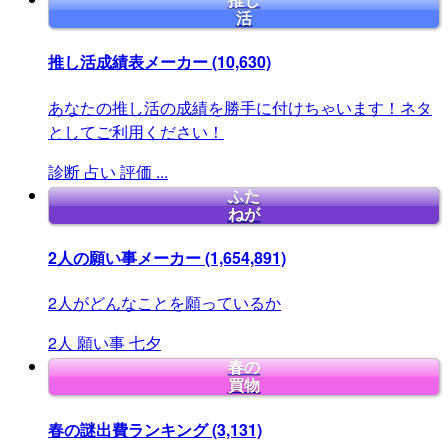
推し
活
推し活成績表メーカー
(10,630)
あなたの推し活の成績を勝手に付けちゃいます！ネタ
としてご利用ください！
診断
占い
評価
...
ふた
ねが
2人の願い事メーカー
(1,654,891)
2人がどんなことを願っているか
2人
願い事
七夕
春の
買物
春の謎出費ランキング
(3,131)