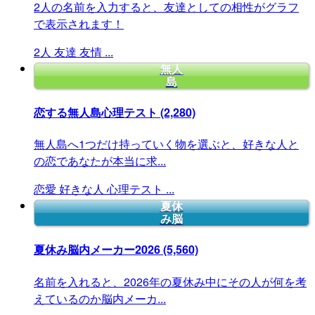
2人の名前を入力すると、友達としての相性がグラフ
で表示されます！
2人
友達
友情
...
無人
島
恋する無人島心理テスト
(2,280)
無人島へ1つだけ持っていく物を選ぶと、好きな人と
の恋であなたが本当に求...
恋愛
好きな人
心理テスト
...
夏休
み脳
夏休み脳内メーカー2026
(5,560)
名前を入れると、2026年の夏休み中にその人が何を考
えているのか脳内メーカ...