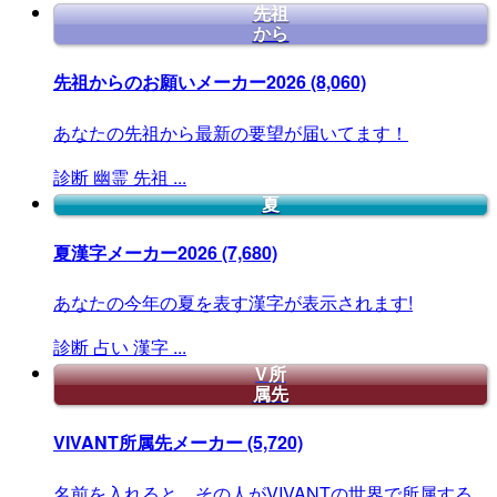
先祖
から
先祖からのお願いメーカー2026
(8,060)
あなたの先祖から最新の要望が届いてます！
診断
幽霊
先祖
...
夏
夏漢字メーカー2026
(7,680)
あなたの今年の夏を表す漢字が表示されます!
診断
占い
漢字
...
V所
属先
VIVANT所属先メーカー
(5,720)
名前を入れると、その人がVIVANTの世界で所属する