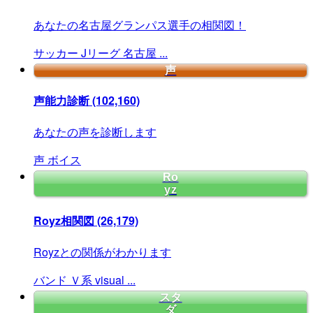
あなたの名古屋グランパス選手の相関図！
サッカー
Jリーグ
名古屋
...
声
声能力診断
(102,160)
あなたの声を診断します
声
ボイス
Ro
yz
Royz相関図
(26,179)
Royzとの関係がわかります
バンド
Ｖ系
visual
...
スタ
ダ