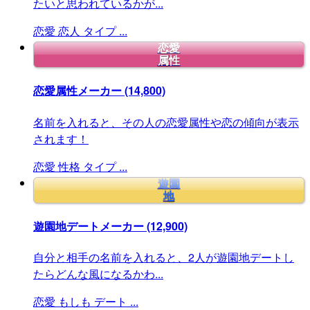
たいと思われているかが...
恋愛
恋人
タイプ
...
恋愛
属性
恋愛属性メーカー
(14,800)
名前を入れると、その人の恋愛属性や恋の傾向が表示
されます！
恋愛
性格
タイプ
...
遊園
地
遊園地デートメーカー
(12,900)
自分と相手の名前を入れると、2人が遊園地デートし
たらどんな風になるかわ...
恋愛
もしも
デート
...