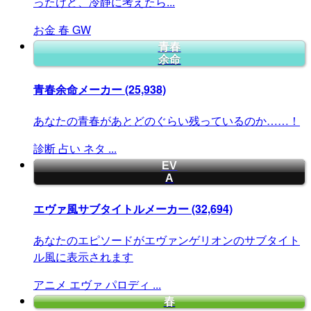
ったけど、冷静に考えたら...
お金
春
GW
青春
余命
青春余命メーカー
(25,938)
あなたの青春があとどのぐらい残っているのか……！
診断
占い
ネタ
...
EV
A
エヴァ風サブタイトルメーカー
(32,694)
あなたのエピソードがエヴァンゲリオンのサブタイト
ル風に表示されます
アニメ
エヴァ
パロディ
...
春