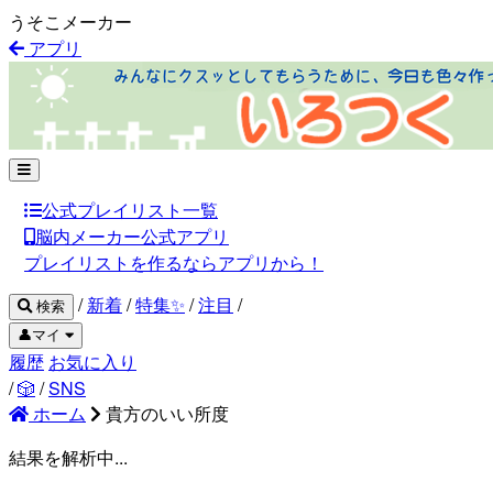
うそこメーカー
アプリ
公式プレイリスト一覧
脳内メーカー公式アプリ
プレイリストを作るならアプリから！
/
新着
/
特集✨
/
注目
/
検索
👤マイ
履歴
お気に入り
/
🎲
/
SNS
ホーム
貴方のいい所度
結果を解析中...