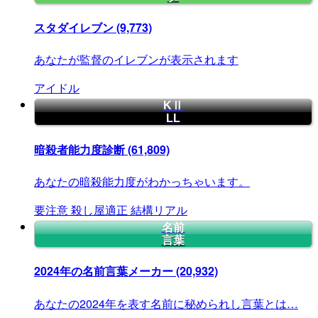
スタダイレブン
(9,773)
あなたが監督のイレブンが表示されます
アイドル
KⅡ
LL
暗殺者能力度診断
(61,809)
あなたの暗殺能力度がわかっちゃいます。
要注意
殺し屋適正
結構リアル
名前
言葉
2024年の名前言葉メーカー
(20,932)
あなたの2024年を表す名前に秘められし言葉とは…