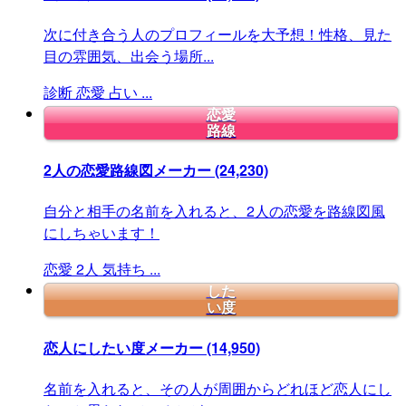
次に付き合う人のプロフィールを大予想！性格、見た
目の雰囲気、出会う場所...
診断
恋愛
占い
...
恋愛
路線
2人の恋愛路線図メーカー
(24,230)
自分と相手の名前を入れると、2人の恋愛を路線図風
にしちゃいます！
恋愛
2人
気持ち
...
した
い度
恋人にしたい度メーカー
(14,950)
名前を入れると、その人が周囲からどれほど恋人にし