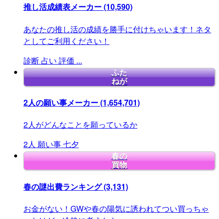
推し活成績表メーカー
(10,590)
あなたの推し活の成績を勝手に付けちゃいます！ネタ
としてご利用ください！
診断
占い
評価
...
ふた
ねが
2人の願い事メーカー
(1,654,701)
2人がどんなことを願っているか
2人
願い事
七夕
春の
買物
春の謎出費ランキング
(3,131)
お金がない！GWや春の陽気に誘われてつい買っちゃ