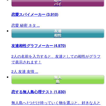
パイ
恋愛スパイメーカー
(3,910)
恋愛
秘密
ネタ
...
友達
相性
友達相性グラフメーカー
(4,970)
2人の名前を入力すると、友達としての相性がグラフ
で表示されます！
2人
友達
友情
...
無人
島
恋する無人島心理テスト
(1,830)
無人島へ1つだけ持っていく物を選ぶと、好きな人と