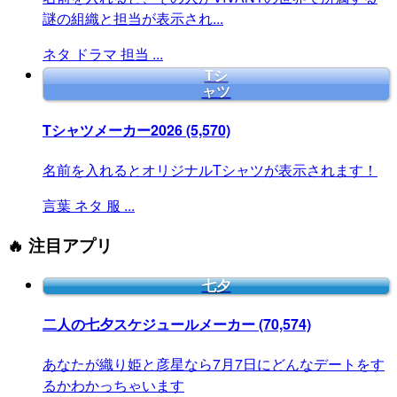
謎の組織と担当が表示され...
ネタ
ドラマ
担当
...
Tシ
ャツ
Tシャツメーカー2026
(5,570)
名前を入れるとオリジナルTシャツが表示されます！
言葉
ネタ
服
...
🔥 注目アプリ
七夕
二人の七夕スケジュールメーカー
(70,574)
あなたが織り姫と彦星なら7月7日にどんなデートをす
るかわかっちゃいます