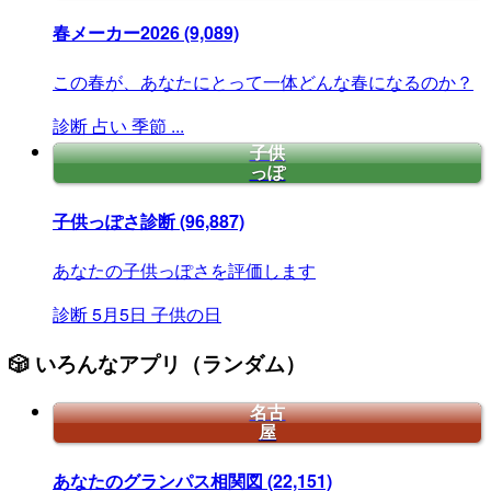
春メーカー2026
(9,089)
この春が、あなたにとって一体どんな春になるのか？
診断
占い
季節
...
子供
っぽ
子供っぽさ診断
(96,887)
あなたの子供っぽさを評価します
診断
5月5日
子供の日
🎲 いろんなアプリ（ランダム）
名古
屋
あなたのグランパス相関図
(22,151)