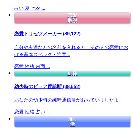
占い
夏
七夕
...
恋愛
取説
恋愛トリセツメーカー
(89,122)
自分や友達などの名前を入れると、その人の恋愛にお
ける基本スペック・注意...
恋愛
性格
内面
...
純粋
幼少時のピュア度診断
(38,552)
あなたの幼少時の純粋通信簿がおちていましたよ
恋愛
性格
占い
...
推し
活