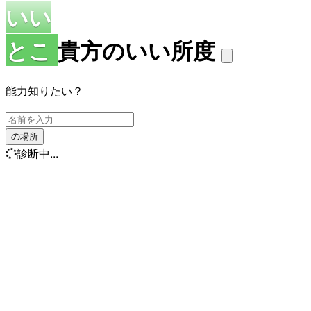
いい
とこ
貴方のいい所度
能力知りたい？
の場所
診断中...