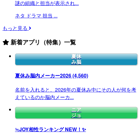
謎の組織と担当が表示され...
ネタ
ドラマ
担当
...
もっと見る
新着アプリ（特集）一覧
夏休
み脳
夏休み脳内メーカー2026
(4,560)
名前を入れると、2026年の夏休み中にその人が何を考
えているのか脳内メーカ...
ニア
ジョ
≒JOY相性ランキング
NEW！✨