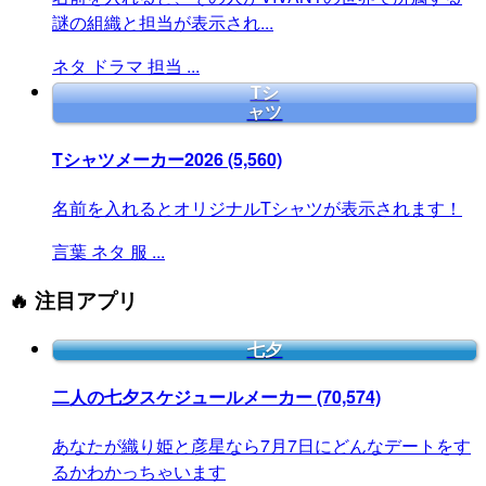
謎の組織と担当が表示され...
ネタ
ドラマ
担当
...
Tシ
ャツ
Tシャツメーカー2026
(5,560)
名前を入れるとオリジナルTシャツが表示されます！
言葉
ネタ
服
...
🔥 注目アプリ
七夕
二人の七夕スケジュールメーカー
(70,574)
あなたが織り姫と彦星なら7月7日にどんなデートをす
るかわかっちゃいます