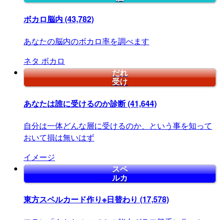
ボカロ脳内
(43,782)
あなたの脳内のボカロ率を調べます
ネタ
ボカロ
だれ
受け
あなたは誰に受けるのか診断
(41,644)
自分は一体どんな層に受けるのか、という事を知って
おいて損は無いはず
イメージ
スペ
ルカ
東方スペルカード作り※日替わり
(17,578)