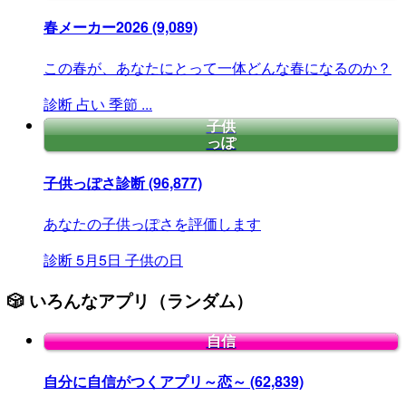
春メーカー2026
(9,089)
この春が、あなたにとって一体どんな春になるのか？
診断
占い
季節
...
子供
っぽ
子供っぽさ診断
(96,877)
あなたの子供っぽさを評価します
診断
5月5日
子供の日
🎲 いろんなアプリ（ランダム）
自信
自分に自信がつくアプリ～恋～
(62,839)