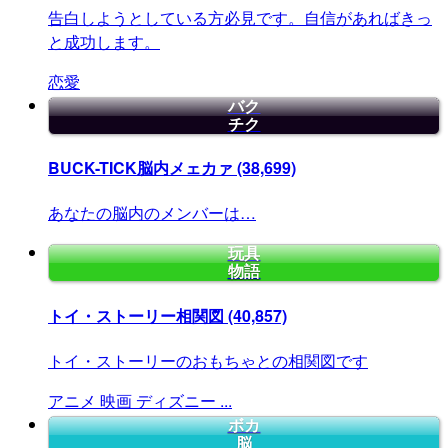
告白しようとしている方必見です。自信があればきっ
と成功します。
恋愛
バク
チク
BUCK-TICK脳内メェカァ
(38,699)
あなたの脳内のメンバーは…
玩具
物語
トイ・ストーリー相関図
(40,857)
トイ・ストーリーのおもちゃとの相関図です
アニメ
映画
ディズニー
...
ボカ
脳