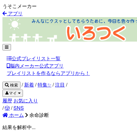
うそこメーカー
アプリ
公式プレイリスト一覧
脳内メーカー公式アプリ
プレイリストを作るならアプリから！
/
新着
/
特集✨
/
注目
/
検索
👤マイ
履歴
お気に入り
/
🎲
/
SNS
ホーム
余命診断
結果を解析中...