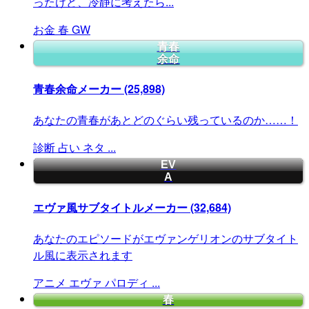
ったけど、冷静に考えたら...
お金
春
GW
青春
余命
青春余命メーカー
(25,898)
あなたの青春があとどのぐらい残っているのか……！
診断
占い
ネタ
...
EV
A
エヴァ風サブタイトルメーカー
(32,684)
あなたのエピソードがエヴァンゲリオンのサブタイト
ル風に表示されます
アニメ
エヴァ
パロディ
...
春