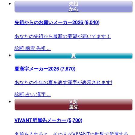
先祖
から
先祖からのお願いメーカー2026
(8,040)
あなたの先祖から最新の要望が届いてます！
診断
幽霊
先祖
...
夏
夏漢字メーカー2026
(7,670)
あなたの今年の夏を表す漢字が表示されます!
診断
占い
漢字
...
V所
属先
VIVANT所属先メーカー
(5,700)
名前を入れると、その人がVIVANTの世界で所属する