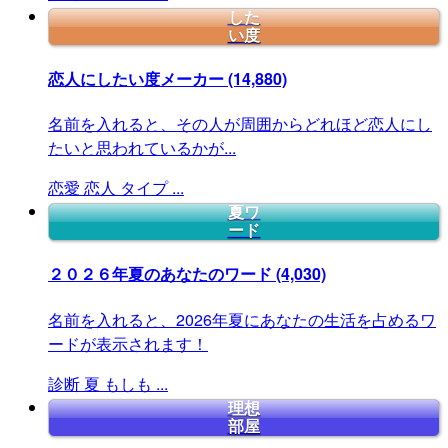
した
い度
恋人にしたい度メーカー
(14,880)
名前を入れると、その人が周囲からどれほど恋人にし
たいと思われているかが...
恋愛
恋人
タイプ
...
夏ワ
ード
２０２６年夏のあなたのワード
(4,030)
名前を入れると、2026年夏にあなたの生活を占めるワ
ードが表示されます！
診断
夏
もしも
...
理想
部屋