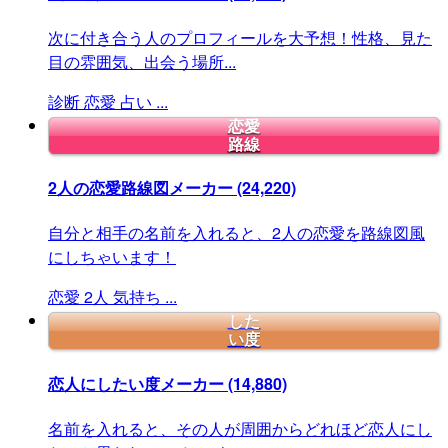
次に付き合う人のプロフィールを大予想！性格、見た
目の雰囲気、出会う場所...
診断
恋愛
占い
...
恋愛
路線
2人の恋愛路線図メーカー
(24,220)
自分と相手の名前を入れると、2人の恋愛を路線図風
にしちゃいます！
恋愛
2人
気持ち
...
した
い度
恋人にしたい度メーカー
(14,880)
名前を入れると、その人が周囲からどれほど恋人にし