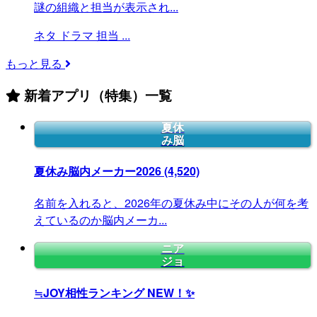
謎の組織と担当が表示され...
ネタ
ドラマ
担当
...
もっと見る
新着アプリ（特集）一覧
夏休
み脳
夏休み脳内メーカー2026
(4,520)
名前を入れると、2026年の夏休み中にその人が何を考
えているのか脳内メーカ...
ニア
ジョ
≒JOY相性ランキング
NEW！✨