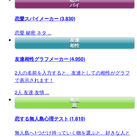
パイ
恋愛スパイメーカー
(3,830)
恋愛
秘密
ネタ
...
友達
相性
友達相性グラフメーカー
(4,950)
2人の名前を入力すると、友達としての相性がグラフ
で表示されます！
2人
友達
友情
...
無人
島
恋する無人島心理テスト
(1,810)
無人島へ1つだけ持っていく物を選ぶと、好きな人と