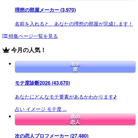
理想の部屋メーカー
(3,970)
名前を入れると、あなたの理想の部屋が完成します！
特集ページ一覧を見る
今月の人気！
モテ
度
モテ度診断2026
(43,670)
あなたにどんなモテ要素があるかわかります♪
占い
イメージ
モテ度
...
次の
恋人
次の恋人プロフメーカー
(27,480)