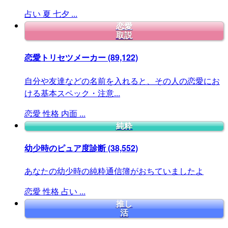
占い
夏
七夕
...
恋愛
取説
恋愛トリセツメーカー
(89,122)
自分や友達などの名前を入れると、その人の恋愛にお
ける基本スペック・注意...
恋愛
性格
内面
...
純粋
幼少時のピュア度診断
(38,552)
あなたの幼少時の純粋通信簿がおちていましたよ
恋愛
性格
占い
...
推し
活