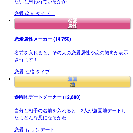
たいと思われているかが...
恋愛
恋人
タイプ
...
恋愛
属性
恋愛属性メーカー
(14,750)
名前を入れると、その人の恋愛属性や恋の傾向が表示
されます！
恋愛
性格
タイプ
...
遊園
地
遊園地デートメーカー
(12,880)
自分と相手の名前を入れると、2人が遊園地デートし
たらどんな風になるかわ...
恋愛
もしも
デート
...