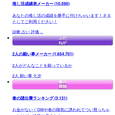
推し活成績表メーカー
(10,590)
あなたの推し活の成績を勝手に付けちゃいます！ネタ
としてご利用ください！
診断
占い
評価
...
ふた
ねが
2人の願い事メーカー
(1,654,701)
2人がどんなことを願っているか
2人
願い事
七夕
春の
買物
春の謎出費ランキング
(3,131)
お金がない！GWや春の陽気に誘われてつい買っちゃ