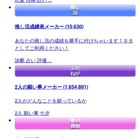
推し
活
推し活成績表メーカー
(10,630)
あなたの推し活の成績を勝手に付けちゃいます！ネタ
としてご利用ください！
診断
占い
評価
...
ふた
ねが
2人の願い事メーカー
(1,654,891)
2人がどんなことを願っているか
2人
願い事
七夕
春の
買物