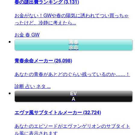
春の謎出費ランキング
(3,131)
お金がない！GWや春の陽気に誘われてつい買っちゃ
ったけど、冷静に考えたら...
お金
春
GW
青春
余命
青春余命メーカー
(26,098)
あなたの青春があとどのぐらい残っているのか……！
診断
占い
ネタ
...
EV
A
エヴァ風サブタイトルメーカー
(32,724)
あなたのエピソードがエヴァンゲリオンのサブタイト
ル風に表示されます