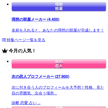
理想
部屋
理想の部屋メーカー
(4,400)
名前を入れると、あなたの理想の部屋が完成します！
特集ページ一覧を見る
今月の人気！
次の
恋人
次の恋人プロフメーカー
(27,900)
次に付き合う人のプロフィールを大予想！性格、見た
目の雰囲気、出会う場所...
診断
恋愛
占い
...