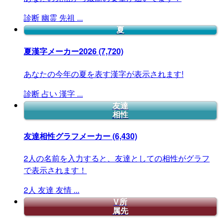
診断
幽霊
先祖
...
夏
夏漢字メーカー2026
(7,720)
あなたの今年の夏を表す漢字が表示されます!
診断
占い
漢字
...
友達
相性
友達相性グラフメーカー
(6,430)
2人の名前を入力すると、友達としての相性がグラフ
で表示されます！
2人
友達
友情
...
V所
属先