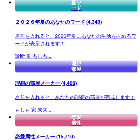
夏ワ
ード
２０２６年夏のあなたのワード
(4,340)
名前を入れると、2026年夏にあなたの生活を占めるワ
ードが表示されます！
診断
夏
もしも
...
理想
部屋
理想の部屋メーカー
(4,400)
名前を入れると、あなたの理想の部屋が完成します！
もしも
家
未来
...
恋愛
属性
恋愛属性メーカー
(15,710)