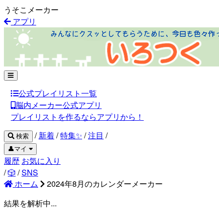
うそこメーカー
アプリ
公式プレイリスト一覧
脳内メーカー公式アプリ
プレイリストを作るならアプリから！
/
新着
/
特集✨
/
注目
/
検索
👤マイ
履歴
お気に入り
/
🎲
/
SNS
ホーム
2024年8月のカレンダーメーカー
結果を解析中...