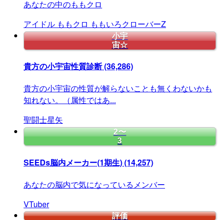
あなたの中のももクロ
アイドル
ももクロ
ももいろクローバーZ
小宇
宙☆
貴方の小宇宙性質診断
(36,286)
貴方の小宇宙の性質が解らないことも無くわないかも
知れない。（属性ではあ...
聖闘士星矢
2〜
3
SEEDs脳内メーカー(1期生)
(14,257)
あなたの脳内で気になっているメンバー
VTuber
評価