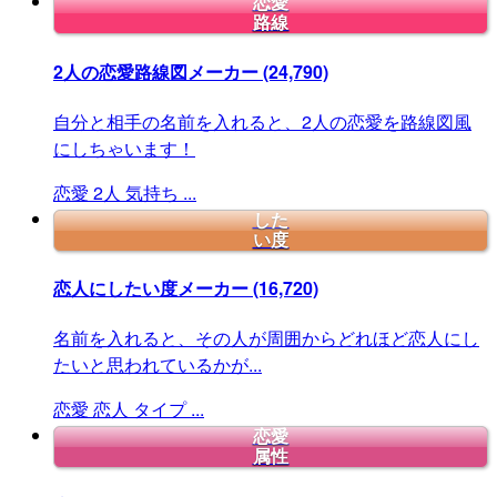
恋愛
路線
2人の恋愛路線図メーカー
(24,790)
自分と相手の名前を入れると、2人の恋愛を路線図風
にしちゃいます！
恋愛
2人
気持ち
...
した
い度
恋人にしたい度メーカー
(16,720)
名前を入れると、その人が周囲からどれほど恋人にし
たいと思われているかが...
恋愛
恋人
タイプ
...
恋愛
属性