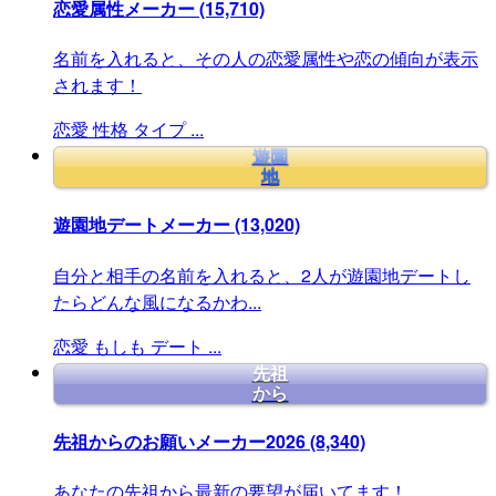
恋愛属性メーカー
(15,710)
名前を入れると、その人の恋愛属性や恋の傾向が表示
されます！
恋愛
性格
タイプ
...
遊園
地
遊園地デートメーカー
(13,020)
自分と相手の名前を入れると、2人が遊園地デートし
たらどんな風になるかわ...
恋愛
もしも
デート
...
先祖
から
先祖からのお願いメーカー2026
(8,340)
あなたの先祖から最新の要望が届いてます！