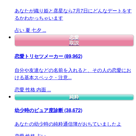
あなたが織り姫と彦星なら7月7日にどんなデートをす
るかわかっちゃいます
占い
夏
七夕
...
恋愛
取説
恋愛トリセツメーカー
(89,962)
自分や友達などの名前を入れると、その人の恋愛にお
ける基本スペック・注意...
恋愛
性格
内面
...
純粋
幼少時のピュア度診断
(38,672)
あなたの幼少時の純粋通信簿がおちていましたよ
恋愛
性格
占い
...