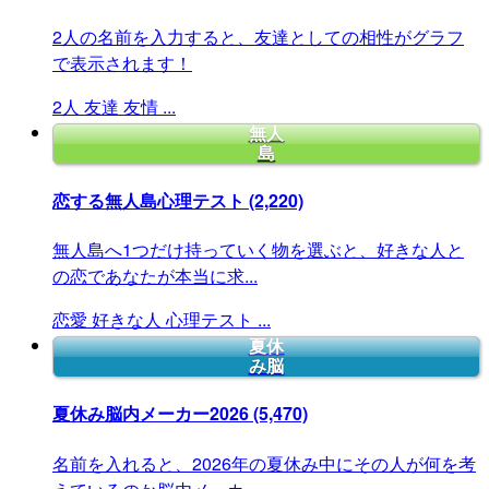
2人の名前を入力すると、友達としての相性がグラフ
で表示されます！
2人
友達
友情
...
無人
島
恋する無人島心理テスト
(2,220)
無人島へ1つだけ持っていく物を選ぶと、好きな人と
の恋であなたが本当に求...
恋愛
好きな人
心理テスト
...
夏休
み脳
夏休み脳内メーカー2026
(5,470)
名前を入れると、2026年の夏休み中にその人が何を考