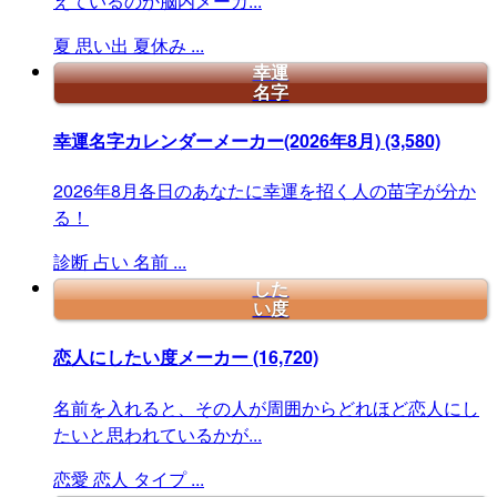
えているのか脳内メーカ...
夏
思い出
夏休み
...
幸運
名字
幸運名字カレンダーメーカー(2026年8月)
(3,580)
2026年8月各日のあなたに幸運を招く人の苗字が分か
る！
診断
占い
名前
...
した
い度
恋人にしたい度メーカー
(16,720)
名前を入れると、その人が周囲からどれほど恋人にし
たいと思われているかが...
恋愛
恋人
タイプ
...