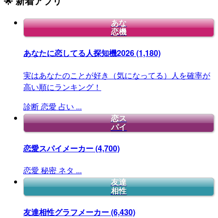
🌟 新着アプリ
あな
恋機
あなたに恋してる人探知機2026
(1,180)
実はあなたのことが好き（気になってる）人を確率が
高い順にランキング！
診断
恋愛
占い
...
恋ス
パイ
恋愛スパイメーカー
(4,700)
恋愛
秘密
ネタ
...
友達
相性
友達相性グラフメーカー
(6,430)