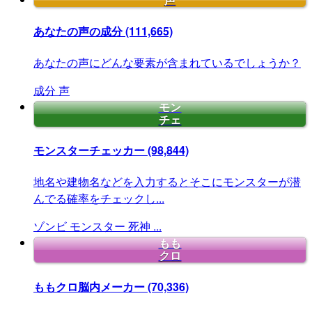
声
あなたの声の成分
(111,665)
あなたの声にどんな要素が含まれているでしょうか？
成分
声
モン
チェ
モンスターチェッカー
(98,844)
地名や建物名などを入力するとそこにモンスターが潜
んでる確率をチェックし...
ゾンビ
モンスター
死神
...
もも
クロ
ももクロ脳内メーカー
(70,336)