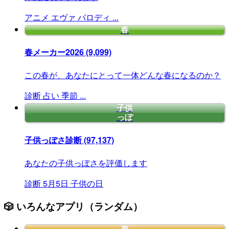
アニメ
エヴァ
パロディ
...
春
春メーカー2026
(9,099)
この春が、あなたにとって一体どんな春になるのか？
診断
占い
季節
...
子供
っぽ
子供っぽさ診断
(97,137)
あなたの子供っぽさを評価します
診断
5月5日
子供の日
🎲 いろんなアプリ（ランダム）