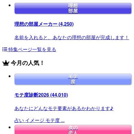
理想
部屋
理想の部屋メーカー
(4,250)
名前を入れると、あなたの理想の部屋が完成します！
特集ページ一覧を見る
今月の人気！
モテ
度
モテ度診断2026
(44,010)
あなたにどんなモテ要素があるかわかります♪
占い
イメージ
モテ度
...
次の
恋人