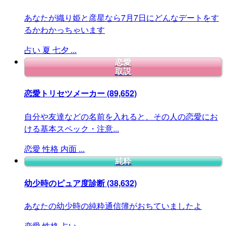
あなたが織り姫と彦星なら7月7日にどんなデートをす
るかわかっちゃいます
占い
夏
七夕
...
恋愛
取説
恋愛トリセツメーカー
(89,652)
自分や友達などの名前を入れると、その人の恋愛にお
ける基本スペック・注意...
恋愛
性格
内面
...
純粋
幼少時のピュア度診断
(38,632)
あなたの幼少時の純粋通信簿がおちていましたよ
恋愛
性格
占い
...