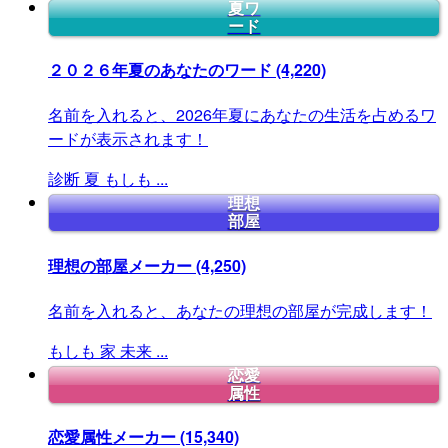
夏ワ
ード
２０２６年夏のあなたのワード
(4,220)
名前を入れると、2026年夏にあなたの生活を占めるワ
ードが表示されます！
診断
夏
もしも
...
理想
部屋
理想の部屋メーカー
(4,250)
名前を入れると、あなたの理想の部屋が完成します！
もしも
家
未来
...
恋愛
属性
恋愛属性メーカー
(15,340)