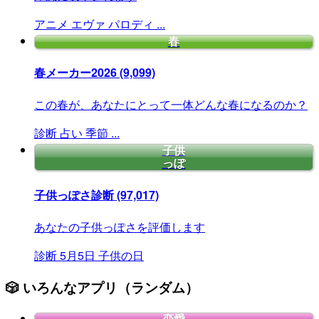
アニメ
エヴァ
パロディ
...
春
春メーカー2026
(9,099)
この春が、あなたにとって一体どんな春になるのか？
診断
占い
季節
...
子供
っぽ
子供っぽさ診断
(97,017)
あなたの子供っぽさを評価します
診断
5月5日
子供の日
🎲 いろんなアプリ（ランダム）