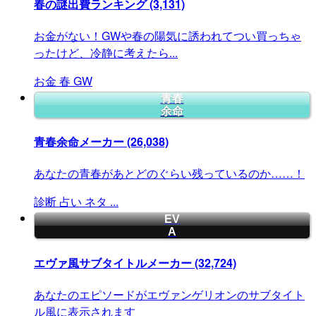
春の謎出費ランキング
(3,131)
お金がない！GWや春の陽気に誘われてつい買っちゃ
ったけど、冷静に考えたら...
お金
春
GW
青春
余命
青春余命メーカー
(26,038)
あなたの青春があとどのぐらい残っているのか……！
診断
占い
ネタ
...
EV
A
エヴァ風サブタイトルメーカー
(32,724)
あなたのエピソードがエヴァンゲリオンのサブタイト
ル風に表示されます