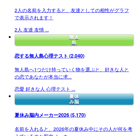
2人の名前を入力すると、友達としての相性がグラフ
で表示されます！
2人
友達
友情
...
無人
島
恋する無人島心理テスト
(2,040)
無人島へ1つだけ持っていく物を選ぶと、好きな人と
の恋であなたが本当に求...
恋愛
好きな人
心理テスト
...
夏休
み脳
夏休み脳内メーカー2026
(5,170)
名前を入れると、2026年の夏休み中にその人が何を考