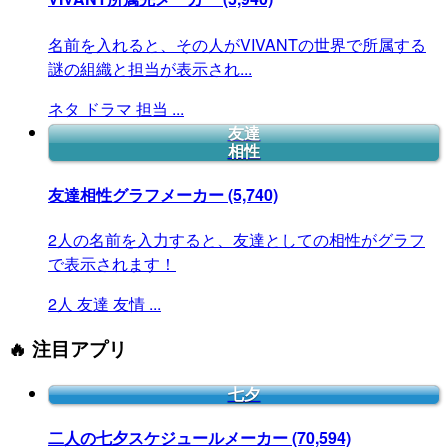
名前を入れると、その人がVIVANTの世界で所属する
謎の組織と担当が表示され...
ネタ
ドラマ
担当
...
友達
相性
友達相性グラフメーカー
(5,740)
2人の名前を入力すると、友達としての相性がグラフ
で表示されます！
2人
友達
友情
...
🔥 注目アプリ
七夕
二人の七夕スケジュールメーカー
(70,594)