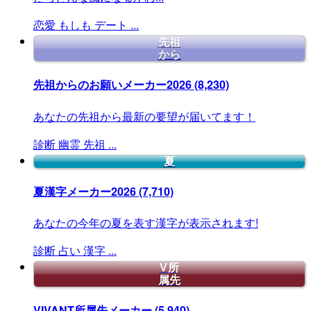
恋愛
もしも
デート
...
先祖
から
先祖からのお願いメーカー2026
(8,230)
あなたの先祖から最新の要望が届いてます！
診断
幽霊
先祖
...
夏
夏漢字メーカー2026
(7,710)
あなたの今年の夏を表す漢字が表示されます!
診断
占い
漢字
...
V所
属先
VIVANT所属先メーカー
(5,940)