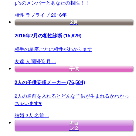
μ’sのメンバーとあなたの相性！！
相性
ラブライブ
2016年
2月
2016年2月の相性診断
(15,829)
相手の星座ごとに相性がわかります
友達
人間関係
月
...
子供
2人の子供妄想メーカー
(76,504)
2人の名前を入れるとどんな子供が生まれるかわかっ
ちゃいます♥
結婚
2人
名前
...
キョ
ン２