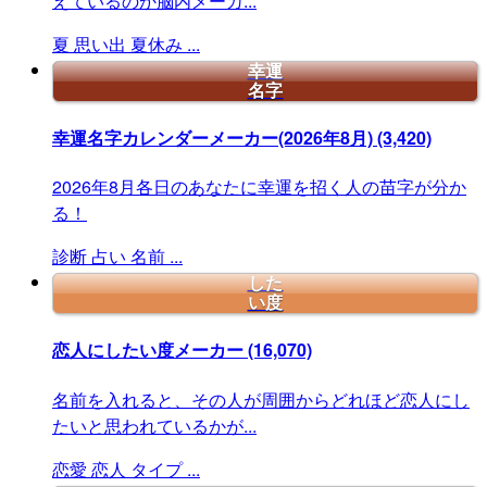
えているのか脳内メーカ...
夏
思い出
夏休み
...
幸運
名字
幸運名字カレンダーメーカー(2026年8月)
(3,420)
2026年8月各日のあなたに幸運を招く人の苗字が分か
る！
診断
占い
名前
...
した
い度
恋人にしたい度メーカー
(16,070)
名前を入れると、その人が周囲からどれほど恋人にし
たいと思われているかが...
恋愛
恋人
タイプ
...