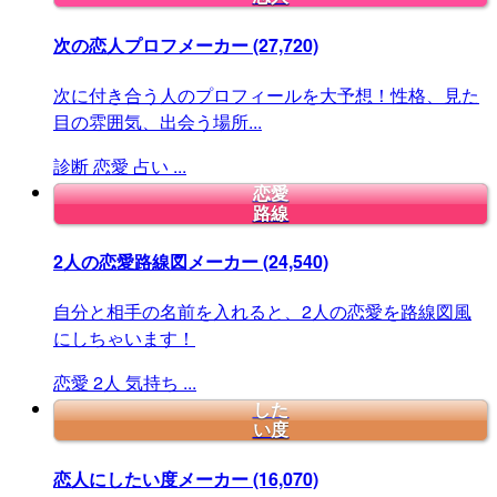
次の恋人プロフメーカー
(27,720)
次に付き合う人のプロフィールを大予想！性格、見た
目の雰囲気、出会う場所...
診断
恋愛
占い
...
恋愛
路線
2人の恋愛路線図メーカー
(24,540)
自分と相手の名前を入れると、2人の恋愛を路線図風
にしちゃいます！
恋愛
2人
気持ち
...
した
い度
恋人にしたい度メーカー
(16,070)