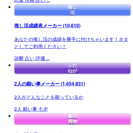
推し
活
推し活成績表メーカー
(10,610)
あなたの推し活の成績を勝手に付けちゃいます！ネタ
としてご利用ください！
診断
占い
評価
...
ふた
ねが
2人の願い事メーカー
(1,654,831)
2人がどんなことを願っているか
2人
願い事
七夕
春の
買物