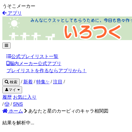
うそこメーカー
アプリ
公式プレイリスト一覧
脳内メーカー公式アプリ
プレイリストを作るならアプリから！
/
新着
/
特集✨
/
注目
/
検索
👤マイ
履歴
お気に入り
/
🎲
/
SNS
ホーム
あなたと星のカービィのキャラ相関図
結果を解析中...