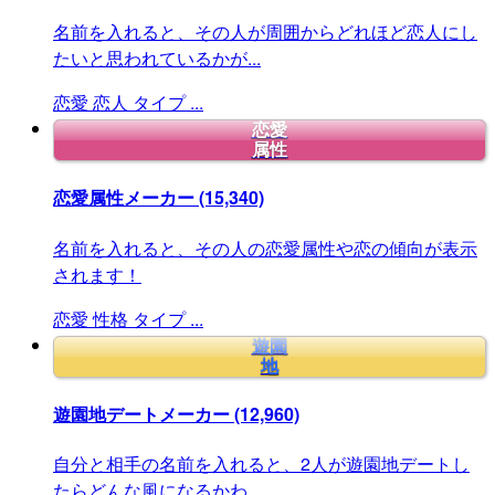
名前を入れると、その人が周囲からどれほど恋人にし
たいと思われているかが...
恋愛
恋人
タイプ
...
恋愛
属性
恋愛属性メーカー
(15,340)
名前を入れると、その人の恋愛属性や恋の傾向が表示
されます！
恋愛
性格
タイプ
...
遊園
地
遊園地デートメーカー
(12,960)
自分と相手の名前を入れると、2人が遊園地デートし
たらどんな風になるかわ...