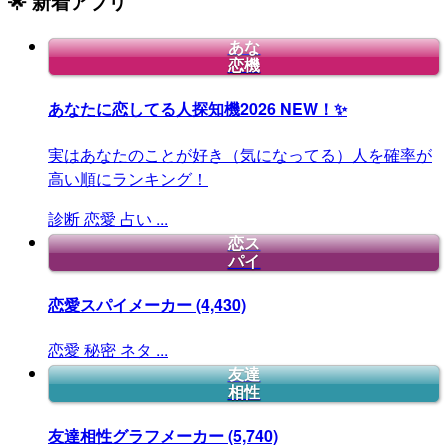
🌟 新着アプリ
あな
恋機
あなたに恋してる人探知機2026
NEW！✨
実はあなたのことが好き（気になってる）人を確率が
高い順にランキング！
診断
恋愛
占い
...
恋ス
パイ
恋愛スパイメーカー
(4,430)
恋愛
秘密
ネタ
...
友達
相性
友達相性グラフメーカー
(5,740)