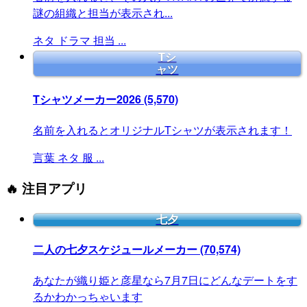
謎の組織と担当が表示され...
ネタ
ドラマ
担当
...
Tシ
ャツ
Tシャツメーカー2026
(5,570)
名前を入れるとオリジナルTシャツが表示されます！
言葉
ネタ
服
...
🔥 注目アプリ
七夕
二人の七夕スケジュールメーカー
(70,574)
あなたが織り姫と彦星なら7月7日にどんなデートをす
るかわかっちゃいます