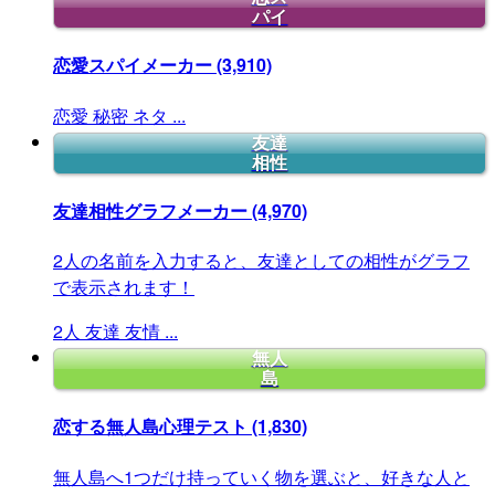
パイ
恋愛スパイメーカー
(3,910)
恋愛
秘密
ネタ
...
友達
相性
友達相性グラフメーカー
(4,970)
2人の名前を入力すると、友達としての相性がグラフ
で表示されます！
2人
友達
友情
...
無人
島
恋する無人島心理テスト
(1,830)
無人島へ1つだけ持っていく物を選ぶと、好きな人と