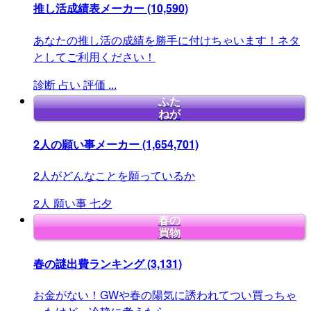
推し活成績表メーカー
(10,590)
あなたの推し活の成績を勝手に付けちゃいます！ネタ
としてご利用ください！
診断
占い
評価
...
ふた
ねが
2人の願い事メーカー
(1,654,701)
2人がどんなことを願っているか
2人
願い事
七夕
春の
買物
春の謎出費ランキング
(3,131)
お金がない！GWや春の陽気に誘われてつい買っちゃ