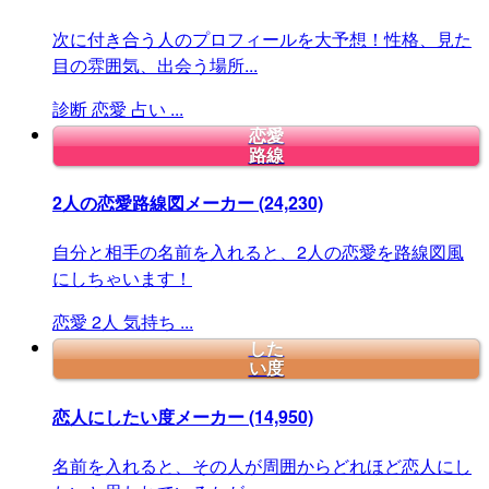
次に付き合う人のプロフィールを大予想！性格、見た
目の雰囲気、出会う場所...
診断
恋愛
占い
...
恋愛
路線
2人の恋愛路線図メーカー
(24,230)
自分と相手の名前を入れると、2人の恋愛を路線図風
にしちゃいます！
恋愛
2人
気持ち
...
した
い度
恋人にしたい度メーカー
(14,950)
名前を入れると、その人が周囲からどれほど恋人にし