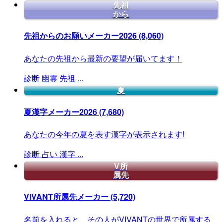
先祖
から
先祖からのお願いメーカー2026
(8,060)
あなたの先祖から最新の要望が届いてます！
診断
幽霊
先祖
...
夏
夏漢字メーカー2026
(7,680)
あなたの今年の夏を表す漢字が表示されます!
診断
占い
漢字
...
V所
属先
VIVANT所属先メーカー
(5,720)
名前を入れると、その人がVIVANTの世界で所属する