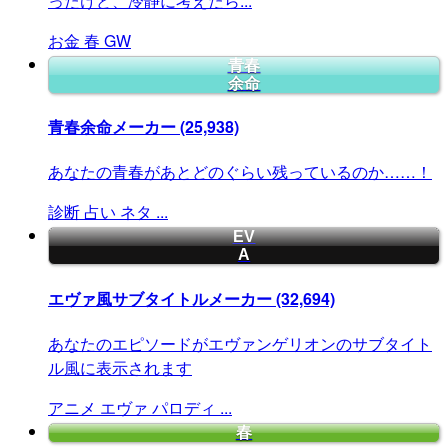
ったけど、冷静に考えたら...
お金
春
GW
青春
余命
青春余命メーカー
(25,938)
あなたの青春があとどのぐらい残っているのか……！
診断
占い
ネタ
...
EV
A
エヴァ風サブタイトルメーカー
(32,694)
あなたのエピソードがエヴァンゲリオンのサブタイト
ル風に表示されます
アニメ
エヴァ
パロディ
...
春