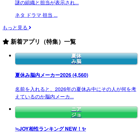
謎の組織と担当が表示され...
ネタ
ドラマ
担当
...
もっと見る
新着アプリ（特集）一覧
夏休
み脳
夏休み脳内メーカー2026
(4,560)
名前を入れると、2026年の夏休み中にその人が何を考
えているのか脳内メーカ...
ニア
ジョ
≒JOY相性ランキング
NEW！✨