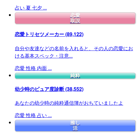
占い
夏
七夕
...
恋愛
取説
恋愛トリセツメーカー
(89,122)
自分や友達などの名前を入れると、その人の恋愛にお
ける基本スペック・注意...
恋愛
性格
内面
...
純粋
幼少時のピュア度診断
(38,552)
あなたの幼少時の純粋通信簿がおちていましたよ
恋愛
性格
占い
...
推し
活