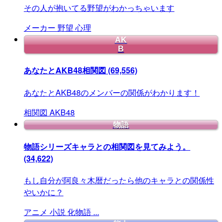
その人が抱いてる野望がわかっちゃいます
メーカー
野望
心理
AK
B
あなたとAKB48相関図
(69,556)
あなたとAKB48のメンバーの関係がわかります！
相関図
AKB48
物語
物語シリーズキャラとの相関図を見てみよう。
(34,622)
もし自分が阿良々木暦だったら他のキャラとの関係性
やいかに？
アニメ
小説
化物語
...