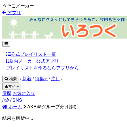
うそこメーカー
アプリ
公式プレイリスト一覧
脳内メーカー公式アプリ
プレイリストを作るならアプリから！
/
新着
/
特集✨
/
注目
/
検索
👤マイ
履歴
お気に入り
/
🎲
/
SNS
ホーム
AKB48グループ分け診断
結果を解析中...