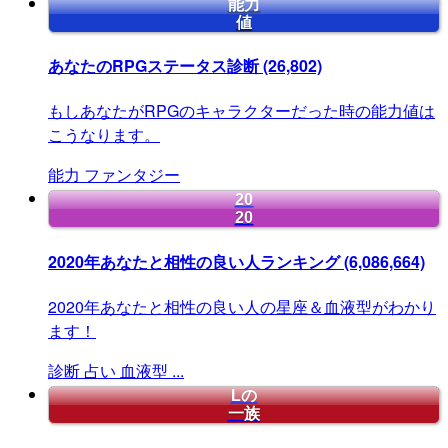
能力
値
あなたのRPGステータス診断
(26,802)
もしあなたがRPGのキャラクターだった時の能力値は
こうなります。
能力
ファンタジー
20
20
2020年あなたと相性の良い人ランキング
(6,086,664)
2020年あなたと相性の良い人の星座＆血液型がわかり
ます！
診断
占い
血液型
...
Lの
一族