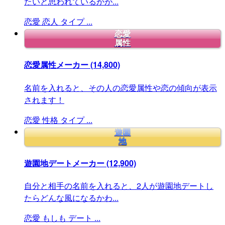
たいと思われているかが...
恋愛
恋人
タイプ
...
恋愛
属性
恋愛属性メーカー
(14,800)
名前を入れると、その人の恋愛属性や恋の傾向が表示
されます！
恋愛
性格
タイプ
...
遊園
地
遊園地デートメーカー
(12,900)
自分と相手の名前を入れると、2人が遊園地デートし
たらどんな風になるかわ...
恋愛
もしも
デート
...