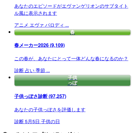
あなたのエピソードがエヴァンゲリオンのサブタイト
ル風に表示されます
アニメ
エヴァ
パロディ
...
春
春メーカー2026
(9,109)
この春が、あなたにとって一体どんな春になるのか？
診断
占い
季節
...
子供
っぽ
子供っぽさ診断
(97,257)
あなたの子供っぽさを評価します
診断
5月5日
子供の日