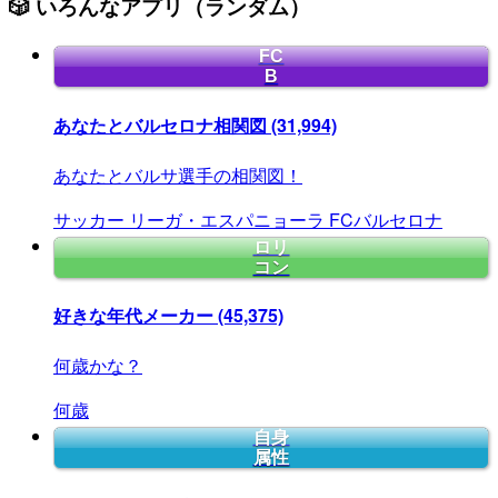
🎲 いろんなアプリ（ランダム）
FC
B
あなたとバルセロナ相関図
(31,994)
あなたとバルサ選手の相関図！
サッカー
リーガ・エスパニョーラ
FCバルセロナ
ロリ
コン
好きな年代メーカー
(45,375)
何歳かな？
何歳
自身
属性