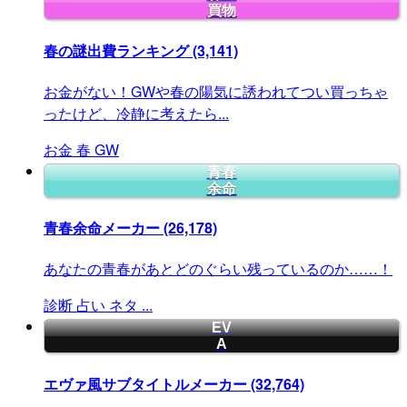
買物
春の謎出費ランキング
(3,141)
お金がない！GWや春の陽気に誘われてつい買っちゃ
ったけど、冷静に考えたら...
お金
春
GW
青春
余命
青春余命メーカー
(26,178)
あなたの青春があとどのぐらい残っているのか……！
診断
占い
ネタ
...
EV
A
エヴァ風サブタイトルメーカー
(32,764)