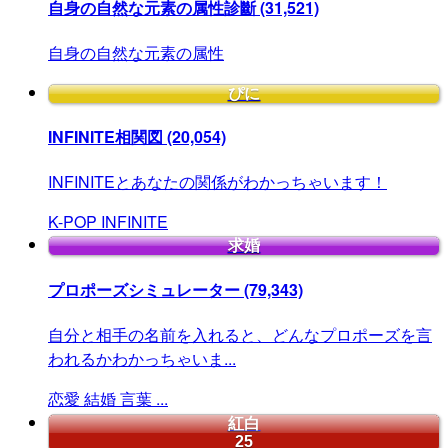
自身の自然な元素の属性診斷
(31,521)
自身の自然な元素の属性
ぴに
INFINITE相関図
(20,054)
INFINITEとあなたの関係がわかっちゃいます！
K-POP
INFINITE
求婚
プロポーズシミュレーター
(79,343)
自分と相手の名前を入れると、どんなプロポーズを言
われるかわかっちゃいま...
恋愛
結婚
言葉
...
紅白
25