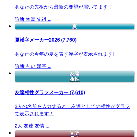
あなたの先祖から最新の要望が届いてます！
診断
幽霊
先祖
...
夏
夏漢字メーカー2026
(7,760)
あなたの今年の夏を表す漢字が表示されます!
診断
占い
漢字
...
友達
相性
友達相性グラフメーカー
(7,610)
2人の名前を入力すると、友達としての相性がグラフ
で表示されます！
2人
友達
友情
...
V所