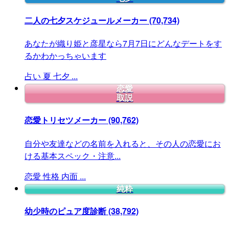
二人の七夕スケジュールメーカー
(70,734)
あなたが織り姫と彦星なら7月7日にどんなデートをす
るかわかっちゃいます
占い
夏
七夕
...
恋愛
取説
恋愛トリセツメーカー
(90,762)
自分や友達などの名前を入れると、その人の恋愛にお
ける基本スペック・注意...
恋愛
性格
内面
...
純粋
幼少時のピュア度診断
(38,792)