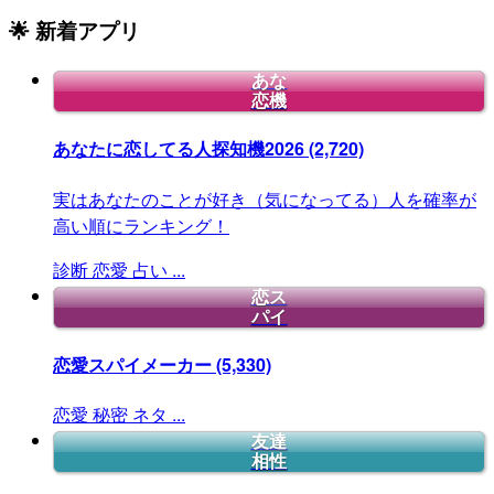
🌟 新着アプリ
あな
恋機
あなたに恋してる人探知機2026
(2,720)
実はあなたのことが好き（気になってる）人を確率が
高い順にランキング！
診断
恋愛
占い
...
恋ス
パイ
恋愛スパイメーカー
(5,330)
恋愛
秘密
ネタ
...
友達
相性