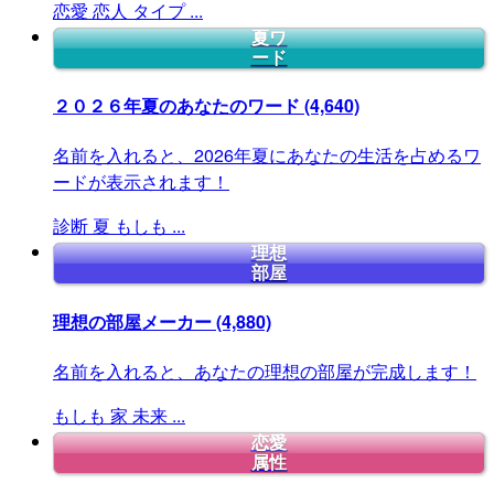
恋愛
恋人
タイプ
...
夏ワ
ード
２０２６年夏のあなたのワード
(4,640)
名前を入れると、2026年夏にあなたの生活を占めるワ
ードが表示されます！
診断
夏
もしも
...
理想
部屋
理想の部屋メーカー
(4,880)
名前を入れると、あなたの理想の部屋が完成します！
もしも
家
未来
...
恋愛
属性