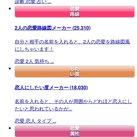
診断
恋愛
占い
...
恋愛
路線
2人の恋愛路線図メーカー
(25,310)
自分と相手の名前を入れると、2人の恋愛を路線図風
にしちゃいます！
恋愛
2人
気持ち
...
した
い度
恋人にしたい度メーカー
(18,030)
名前を入れると、その人が周囲からどれほど恋人にし
たいと思われているかが...
恋愛
恋人
タイプ
...
恋愛
属性