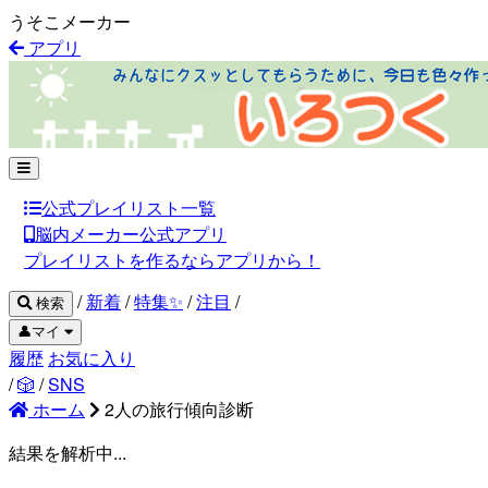
うそこメーカー
アプリ
公式プレイリスト一覧
脳内メーカー公式アプリ
プレイリストを作るならアプリから！
/
新着
/
特集✨
/
注目
/
検索
👤マイ
履歴
お気に入り
/
🎲
/
SNS
ホーム
2人の旅行傾向診断
結果を解析中...