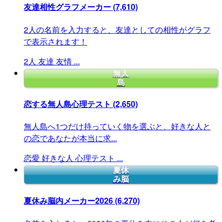
友達相性グラフメーカー
(7,610)
2人の名前を入力すると、友達としての相性がグラフ
で表示されます！
2人
友達
友情
...
無人
島
恋する無人島心理テスト
(2,650)
無人島へ1つだけ持っていく物を選ぶと、好きな人と
の恋であなたが本当に求...
恋愛
好きな人
心理テスト
...
夏休
み脳
夏休み脳内メーカー2026
(6,270)