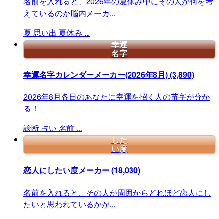
名前を入れると、2026年の夏休み中にその人が何を考
えているのか脳内メーカ...
夏
思い出
夏休み
...
幸運
名字
幸運名字カレンダーメーカー(2026年8月)
(3,890)
2026年8月各日のあなたに幸運を招く人の苗字が分か
る！
診断
占い
名前
...
した
い度
恋人にしたい度メーカー
(18,030)
名前を入れると、その人が周囲からどれほど恋人にし
たいと思われているかが...