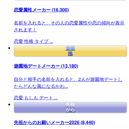
恋愛属性メーカー
(16,300)
名前を入れると、その人の恋愛属性や恋の傾向が表示
されます！
恋愛
性格
タイプ
...
遊園
地
遊園地デートメーカー
(13,180)
自分と相手の名前を入れると、2人が遊園地デートし
たらどんな風になるかわ...
恋愛
もしも
デート
...
先祖
から
先祖からのお願いメーカー2026
(8,440)