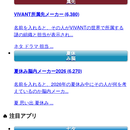
属先
VIVANT所属先メーカー
(6,380)
名前を入れると、その人がVIVANTの世界で所属する
謎の組織と担当が表示され...
ネタ
ドラマ
担当
...
夏休
み脳
夏休み脳内メーカー2026
(6,270)
名前を入れると、2026年の夏休み中にその人が何を考
えているのか脳内メーカ...
夏
思い出
夏休み
...
🔥 注目アプリ
七夕