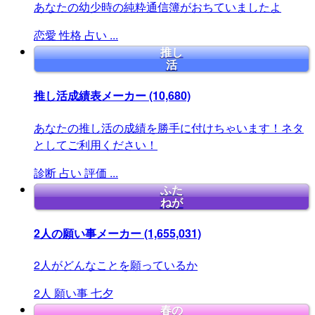
あなたの幼少時の純粋通信簿がおちていましたよ
恋愛
性格
占い
...
推し
活
推し活成績表メーカー
(10,680)
あなたの推し活の成績を勝手に付けちゃいます！ネタ
としてご利用ください！
診断
占い
評価
...
ふた
ねが
2人の願い事メーカー
(1,655,031)
2人がどんなことを願っているか
2人
願い事
七夕
春の