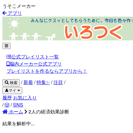
うそこメーカー
アプリ
公式プレイリスト一覧
脳内メーカー公式アプリ
プレイリストを作るならアプリから！
/
新着
/
特集✨
/
注目
/
検索
👤マイ
履歴
お気に入り
/
🎲
/
SNS
ホーム
2人の経済効果診断
結果を解析中...