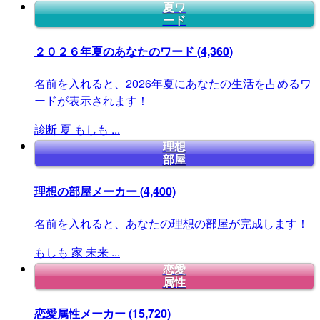
夏ワ
ード
２０２６年夏のあなたのワード
(4,360)
名前を入れると、2026年夏にあなたの生活を占めるワ
ードが表示されます！
診断
夏
もしも
...
理想
部屋
理想の部屋メーカー
(4,400)
名前を入れると、あなたの理想の部屋が完成します！
もしも
家
未来
...
恋愛
属性
恋愛属性メーカー
(15,720)