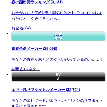
春の謎出費ランキング
(3,131)
お金がない！GWや春の陽気に誘われてつい買っちゃ
ったけど、冷静に考えたら...
お金
春
GW
青春
余命
青春余命メーカー
(26,098)
あなたの青春があとどのぐらい残っているのか……！
診断
占い
ネタ
...
EV
A
エヴァ風サブタイトルメーカー
(32,724)
あなたのエピソードがエヴァンゲリオンのサブタイト
ル風に表示されます