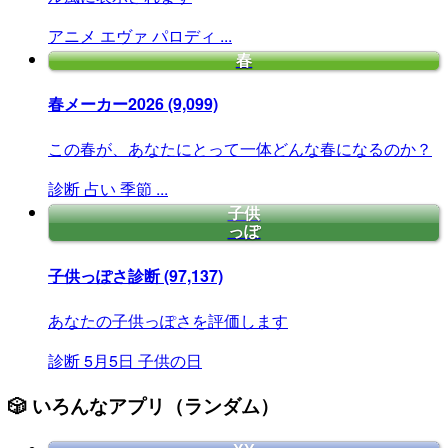
アニメ
エヴァ
パロディ
...
春
春メーカー2026
(9,099)
この春が、あなたにとって一体どんな春になるのか？
診断
占い
季節
...
子供
っぽ
子供っぽさ診断
(97,137)
あなたの子供っぽさを評価します
診断
5月5日
子供の日
🎲 いろんなアプリ（ランダム）