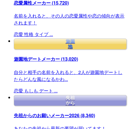
恋愛属性メーカー
(15,720)
名前を入れると、その人の恋愛属性や恋の傾向が表示
されます！
恋愛
性格
タイプ
...
遊園
地
遊園地デートメーカー
(13,020)
自分と相手の名前を入れると、2人が遊園地デートし
たらどんな風になるかわ...
恋愛
もしも
デート
...
先祖
から
先祖からのお願いメーカー2026
(8,340)
あなたの先祖から最新の要望が届いてます！