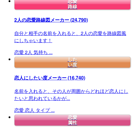
恋愛
路線
2人の恋愛路線図メーカー
(24,790)
自分と相手の名前を入れると、2人の恋愛を路線図風
にしちゃいます！
恋愛
2人
気持ち
...
した
い度
恋人にしたい度メーカー
(16,740)
名前を入れると、その人が周囲からどれほど恋人にし
たいと思われているかが...
恋愛
恋人
タイプ
...
恋愛
属性