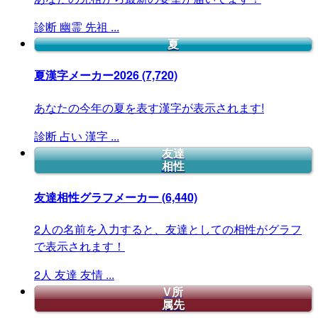
診断
幽霊
先祖
...
夏
夏漢字メーカー2026
(7,720)
あなたの今年の夏を表す漢字が表示されます!
診断
占い
漢字
...
友達
相性
友達相性グラフメーカー
(6,440)
2人の名前を入力すると、友達としての相性がグラフ
で表示されます！
2人
友達
友情
...
V所
属先