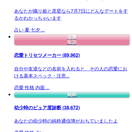
あなたが織り姫と彦星なら7月7日にどんなデートをす
るかわかっちゃいます
占い
夏
七夕
...
恋愛
取説
恋愛トリセツメーカー
(89,962)
自分や友達などの名前を入れると、その人の恋愛にお
ける基本スペック・注意...
恋愛
性格
内面
...
純粋
幼少時のピュア度診断
(38,672)
あなたの幼少時の純粋通信簿がおちていましたよ