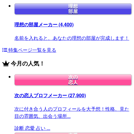
理想
部屋
理想の部屋メーカー
(4,400)
名前を入れると、あなたの理想の部屋が完成します！
特集ページ一覧を見る
今月の人気！
次の
恋人
次の恋人プロフメーカー
(27,900)
次に付き合う人のプロフィールを大予想！性格、見た
目の雰囲気、出会う場所...
診断
恋愛
占い
...