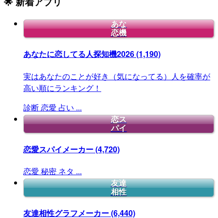
🌟 新着アプリ
あな
恋機
あなたに恋してる人探知機2026
(1,190)
実はあなたのことが好き（気になってる）人を確率が
高い順にランキング！
診断
恋愛
占い
...
恋ス
パイ
恋愛スパイメーカー
(4,720)
恋愛
秘密
ネタ
...
友達
相性
友達相性グラフメーカー
(6,440)