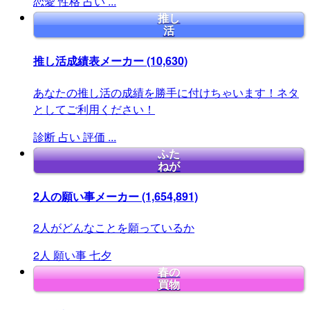
恋愛
性格
占い
...
推し
活
推し活成績表メーカー
(10,630)
あなたの推し活の成績を勝手に付けちゃいます！ネタ
としてご利用ください！
診断
占い
評価
...
ふた
ねが
2人の願い事メーカー
(1,654,891)
2人がどんなことを願っているか
2人
願い事
七夕
春の
買物