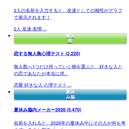
2人の名前を入力すると、友達としての相性がグラフ
で表示されます！
2人
友達
友情
...
無人
島
恋する無人島心理テスト
(2,220)
無人島へ1つだけ持っていく物を選ぶと、好きな人と
の恋であなたが本当に求...
恋愛
好きな人
心理テスト
...
夏休
み脳
夏休み脳内メーカー2026
(5,470)
名前を入れると、2026年の夏休み中にその人が何を考