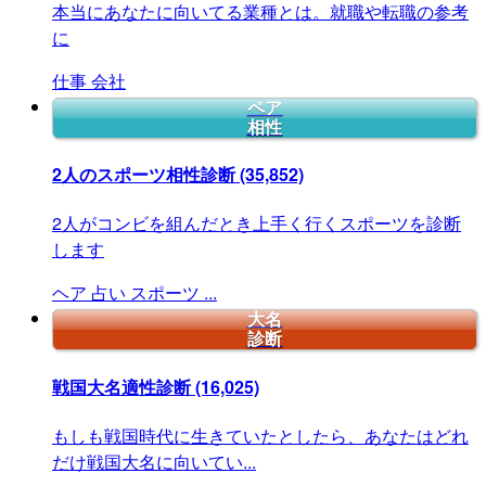
本当にあなたに向いてる業種とは。就職や転職の参考
に
仕事
会社
ペア
相性
2人のスポーツ相性診断
(35,852)
2人がコンビを組んだとき上手く行くスポーツを診断
します
ヘア
占い
スポーツ
...
大名
診断
戦国大名適性診断
(16,025)
もしも戦国時代に生きていたとしたら、あなたはどれ
だけ戦国大名に向いてい...