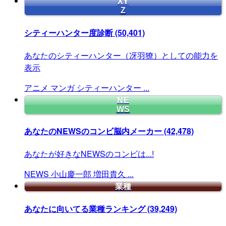
XY
Z
シティーハンター度診断
(50,401)
あなたのシティーハンター（冴羽獠）としての能力を
表示
アニメ
マンガ
シティーハンター
...
NE
WS
あなたのNEWSのコンビ脳内メーカー
(42,478)
あなたが好きなNEWSのコンビは...!
NEWS
小山慶一郎
増田貴久
...
業種
あなたに向いてる業種ランキング
(39,249)