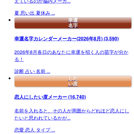
えているのか脳内メーカ...
夏
思い出
夏休み
...
幸運
名字
幸運名字カレンダーメーカー(2026年8月)
(3,590)
2026年8月各日のあなたに幸運を招く人の苗字が分か
る！
診断
占い
名前
...
した
い度
恋人にしたい度メーカー
(16,740)
名前を入れると、その人が周囲からどれほど恋人にし
たいと思われているかが...
恋愛
恋人
タイプ
...