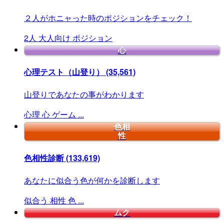
２人がホニャった時のポジションをチェック！
2人
大人向け
ポジション
心
心理テスト（山登り）
(35,561)
山登りであなたの事がわかります
心理
心
ゲーム
...
色相
性
色相性診断
(133,619)
あなたに似合う色が何かを診断します
似合う
相性
色
...
ムク