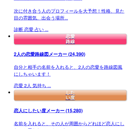
次に付き合う人のプロフィールを大予想！性格、見た
目の雰囲気、出会う場所...
診断
恋愛
占い
...
恋愛
路線
2人の恋愛路線図メーカー
(24,390)
自分と相手の名前を入れると、2人の恋愛を路線図風
にしちゃいます！
恋愛
2人
気持ち
...
した
い度
恋人にしたい度メーカー
(15,280)
名前を入れると、その人が周囲からどれほど恋人にし