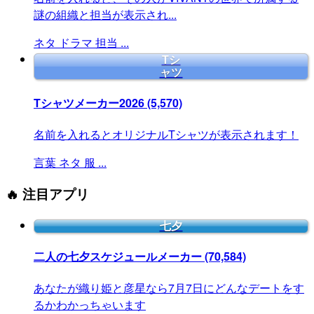
謎の組織と担当が表示され...
ネタ
ドラマ
担当
...
Tシ
ャツ
Tシャツメーカー2026
(5,570)
名前を入れるとオリジナルTシャツが表示されます！
言葉
ネタ
服
...
🔥 注目アプリ
七夕
二人の七夕スケジュールメーカー
(70,584)
あなたが織り姫と彦星なら7月7日にどんなデートをす
るかわかっちゃいます