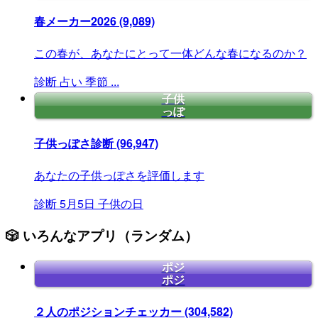
春メーカー2026
(9,089)
この春が、あなたにとって一体どんな春になるのか？
診断
占い
季節
...
子供
っぽ
子供っぽさ診断
(96,947)
あなたの子供っぽさを評価します
診断
5月5日
子供の日
🎲 いろんなアプリ（ランダム）
ポジ
ポジ
２人のポジションチェッカー
(304,582)