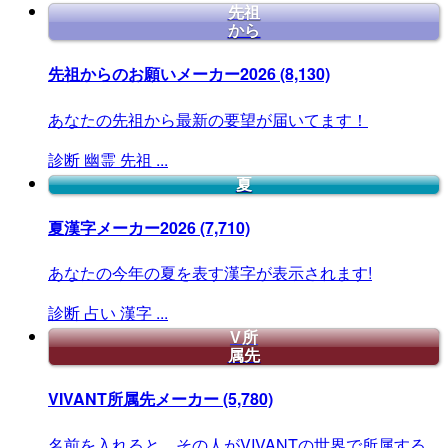
先祖
から
先祖からのお願いメーカー2026
(8,130)
あなたの先祖から最新の要望が届いてます！
診断
幽霊
先祖
...
夏
夏漢字メーカー2026
(7,710)
あなたの今年の夏を表す漢字が表示されます!
診断
占い
漢字
...
V所
属先
VIVANT所属先メーカー
(5,780)
名前を入れると、その人がVIVANTの世界で所属する