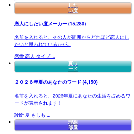
した
い度
恋人にしたい度メーカー
(15,280)
名前を入れると、その人が周囲からどれほど恋人にし
たいと思われているかが...
恋愛
恋人
タイプ
...
夏ワ
ード
２０２６年夏のあなたのワード
(4,150)
名前を入れると、2026年夏にあなたの生活を占めるワ
ードが表示されます！
診断
夏
もしも
...
理想
部屋