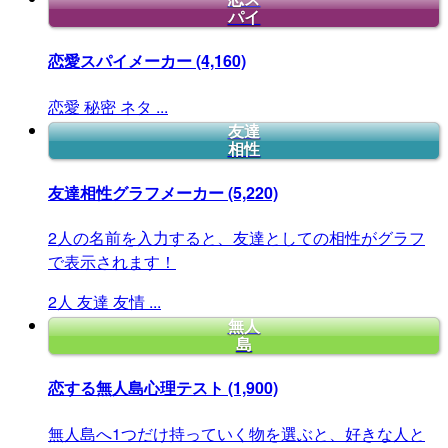
パイ
恋愛スパイメーカー
(4,160)
恋愛
秘密
ネタ
...
友達
相性
友達相性グラフメーカー
(5,220)
2人の名前を入力すると、友達としての相性がグラフ
で表示されます！
2人
友達
友情
...
無人
島
恋する無人島心理テスト
(1,900)
無人島へ1つだけ持っていく物を選ぶと、好きな人と