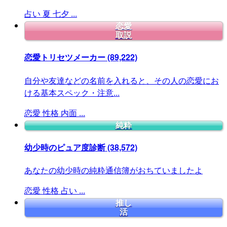
占い
夏
七夕
...
恋愛
取説
恋愛トリセツメーカー
(89,222)
自分や友達などの名前を入れると、その人の恋愛にお
ける基本スペック・注意...
恋愛
性格
内面
...
純粋
幼少時のピュア度診断
(38,572)
あなたの幼少時の純粋通信簿がおちていましたよ
恋愛
性格
占い
...
推し
活