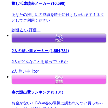
推し活成績表メーカー
(10,590)
あなたの推し活の成績を勝手に付けちゃいます！ネタ
としてご利用ください！
診断
占い
評価
...
ふた
ねが
2人の願い事メーカー
(1,654,781)
2人がどんなことを願っているか
2人
願い事
七夕
春の
買物
春の謎出費ランキング
(3,131)
お金がない！GWや春の陽気に誘われてつい買っちゃ