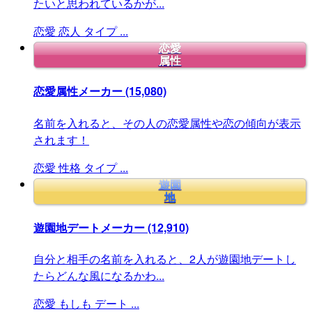
たいと思われているかが...
恋愛
恋人
タイプ
...
恋愛
属性
恋愛属性メーカー
(15,080)
名前を入れると、その人の恋愛属性や恋の傾向が表示
されます！
恋愛
性格
タイプ
...
遊園
地
遊園地デートメーカー
(12,910)
自分と相手の名前を入れると、2人が遊園地デートし
たらどんな風になるかわ...
恋愛
もしも
デート
...