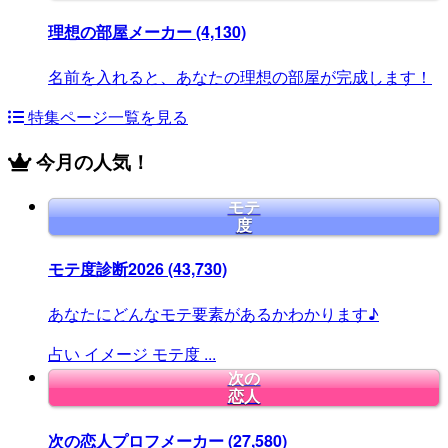
理想の部屋メーカー
(4,130)
名前を入れると、あなたの理想の部屋が完成します！
特集ページ一覧を見る
今月の人気！
モテ
度
モテ度診断2026
(43,730)
あなたにどんなモテ要素があるかわかります♪
占い
イメージ
モテ度
...
次の
恋人
次の恋人プロフメーカー
(27,580)