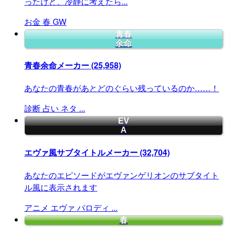
ったけど、冷静に考えたら...
お金
春
GW
青春
余命
青春余命メーカー
(25,958)
あなたの青春があとどのぐらい残っているのか……！
診断
占い
ネタ
...
EV
A
エヴァ風サブタイトルメーカー
(32,704)
あなたのエピソードがエヴァンゲリオンのサブタイト
ル風に表示されます
アニメ
エヴァ
パロディ
...
春