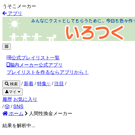
うそこメーカー
アプリ
公式プレイリスト一覧
脳内メーカー公式アプリ
プレイリストを作るならアプリから！
/
新着
/
特集✨
/
注目
/
検索
👤マイ
履歴
お気に入り
/
🎲
/
SNS
ホーム
人間性換金メーカー
結果を解析中...