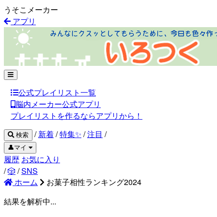
うそこメーカー
アプリ
公式プレイリスト一覧
脳内メーカー公式アプリ
プレイリストを作るならアプリから！
/
新着
/
特集✨
/
注目
/
検索
👤マイ
履歴
お気に入り
/
🎲
/
SNS
ホーム
お菓子相性ランキング2024
結果を解析中...