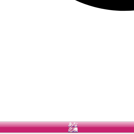
あな
恋機