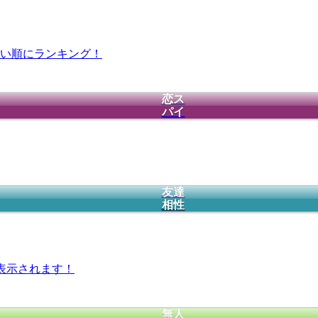
い順にランキング！
恋ス
パイ
友達
相性
表示されます！
無人