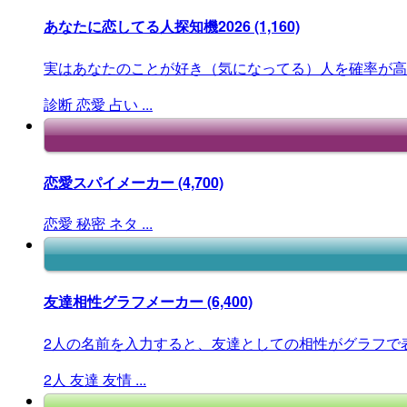
あなたに恋してる人探知機2026
(1,160)
実はあなたのことが好き（気になってる）人を確率が高
診断
恋愛
占い
...
恋愛スパイメーカー
(4,700)
恋愛
秘密
ネタ
...
友達相性グラフメーカー
(6,400)
2人の名前を入力すると、友達としての相性がグラフで
2人
友達
友情
...