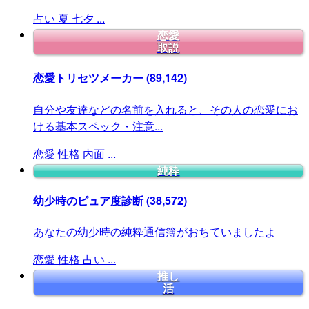
占い
夏
七夕
...
恋愛
取説
恋愛トリセツメーカー
(89,142)
自分や友達などの名前を入れると、その人の恋愛にお
ける基本スペック・注意...
恋愛
性格
内面
...
純粋
幼少時のピュア度診断
(38,572)
あなたの幼少時の純粋通信簿がおちていましたよ
恋愛
性格
占い
...
推し
活