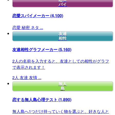
パイ
恋愛スパイメーカー
(4,100)
恋愛
秘密
ネタ
...
友達
相性
友達相性グラフメーカー
(5,160)
2人の名前を入力すると、友達としての相性がグラフ
で表示されます！
2人
友達
友情
...
無人
島
恋する無人島心理テスト
(1,890)
無人島へ1つだけ持っていく物を選ぶと、好きな人と