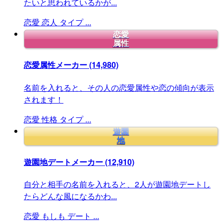
たいと思われているかが...
恋愛
恋人
タイプ
...
恋愛
属性
恋愛属性メーカー
(14,980)
名前を入れると、その人の恋愛属性や恋の傾向が表示
されます！
恋愛
性格
タイプ
...
遊園
地
遊園地デートメーカー
(12,910)
自分と相手の名前を入れると、2人が遊園地デートし
たらどんな風になるかわ...
恋愛
もしも
デート
...