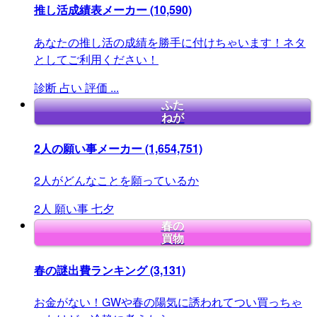
推し活成績表メーカー
(10,590)
あなたの推し活の成績を勝手に付けちゃいます！ネタ
としてご利用ください！
診断
占い
評価
...
ふた
ねが
2人の願い事メーカー
(1,654,751)
2人がどんなことを願っているか
2人
願い事
七夕
春の
買物
春の謎出費ランキング
(3,131)
お金がない！GWや春の陽気に誘われてつい買っちゃ