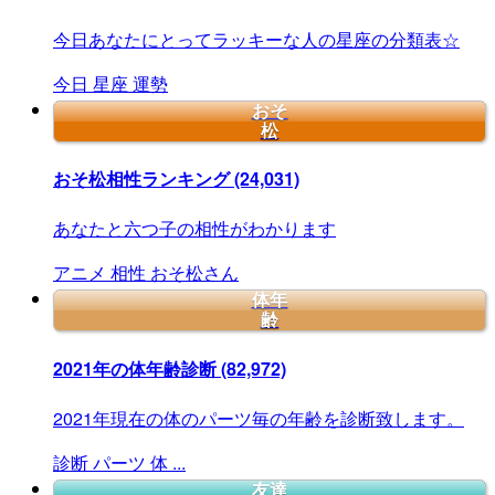
今日あなたにとってラッキーな人の星座の分類表☆
今日
星座
運勢
おそ
松
おそ松相性ランキング
(24,031)
あなたと六つ子の相性がわかります
アニメ
相性
おそ松さん
体年
齢
2021年の体年齢診断
(82,972)
2021年現在の体のパーツ毎の年齢を診断致します。
診断
パーツ
体
...
友達