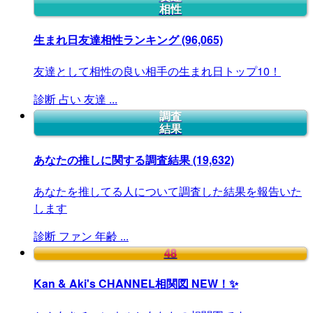
相性
生まれ日友達相性ランキング
(96,065)
友達として相性の良い相手の生まれ日トップ10！
診断
占い
友達
...
調査
結果
あなたの推しに関する調査結果
(19,632)
あなたを推してる人について調査した結果を報告いた
します
診断
ファン
年齢
...
48
Kan & Aki's CHANNEL相関図
NEW！✨