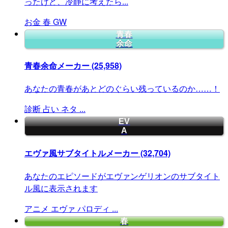
ったけど、冷静に考えたら...
お金
春
GW
青春
余命
青春余命メーカー
(25,958)
あなたの青春があとどのぐらい残っているのか……！
診断
占い
ネタ
...
EV
A
エヴァ風サブタイトルメーカー
(32,704)
あなたのエピソードがエヴァンゲリオンのサブタイト
ル風に表示されます
アニメ
エヴァ
パロディ
...
春