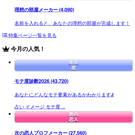
理想の部屋メーカー
(4,090)
名前を入れると、あなたの理想の部屋が完成します！
特集ページ一覧を見る
今月の人気！
モテ
度
モテ度診断2026
(43,720)
あなたにどんなモテ要素があるかわかります♪
占い
イメージ
モテ度
...
次の
恋人
次の恋人プロフメーカー
(27,560)