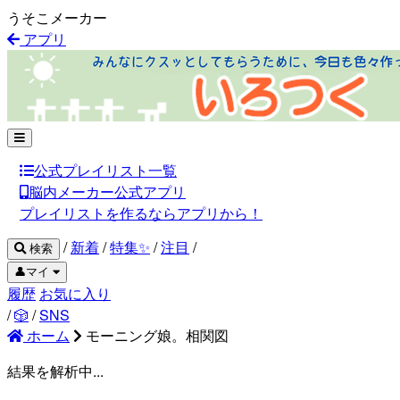
うそこメーカー
アプリ
公式プレイリスト一覧
脳内メーカー公式アプリ
プレイリストを作るならアプリから！
/
新着
/
特集✨
/
注目
/
検索
👤マイ
履歴
お気に入り
/
🎲
/
SNS
ホーム
モーニング娘。相関図
結果を解析中...