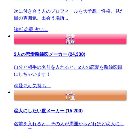
次に付き合う人のプロフィールを大予想！性格、見た
目の雰囲気、出会う場所...
診断
恋愛
占い
...
恋愛
路線
2人の恋愛路線図メーカー
(24,330)
自分と相手の名前を入れると、2人の恋愛を路線図風
にしちゃいます！
恋愛
2人
気持ち
...
した
い度
恋人にしたい度メーカー
(15,200)
名前を入れると、その人が周囲からどれほど恋人にし