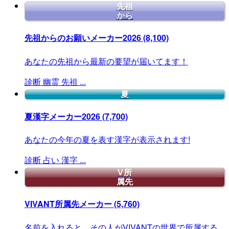
先祖
から
先祖からのお願いメーカー2026
(8,100)
あなたの先祖から最新の要望が届いてます！
診断
幽霊
先祖
...
夏
夏漢字メーカー2026
(7,700)
あなたの今年の夏を表す漢字が表示されます!
診断
占い
漢字
...
V所
属先
VIVANT所属先メーカー
(5,760)
名前を入れると、その人がVIVANTの世界で所属する