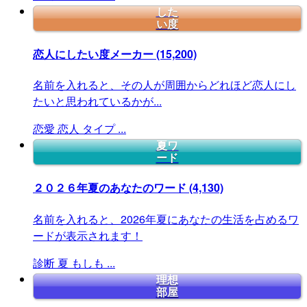
した
い度
恋人にしたい度メーカー
(15,200)
名前を入れると、その人が周囲からどれほど恋人にし
たいと思われているかが...
恋愛
恋人
タイプ
...
夏ワ
ード
２０２６年夏のあなたのワード
(4,130)
名前を入れると、2026年夏にあなたの生活を占めるワ
ードが表示されます！
診断
夏
もしも
...
理想
部屋