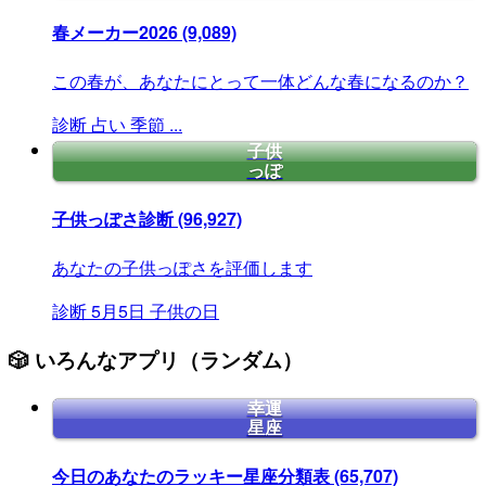
春メーカー2026
(9,089)
この春が、あなたにとって一体どんな春になるのか？
診断
占い
季節
...
子供
っぽ
子供っぽさ診断
(96,927)
あなたの子供っぽさを評価します
診断
5月5日
子供の日
🎲 いろんなアプリ（ランダム）
幸運
星座
今日のあなたのラッキー星座分類表
(65,707)