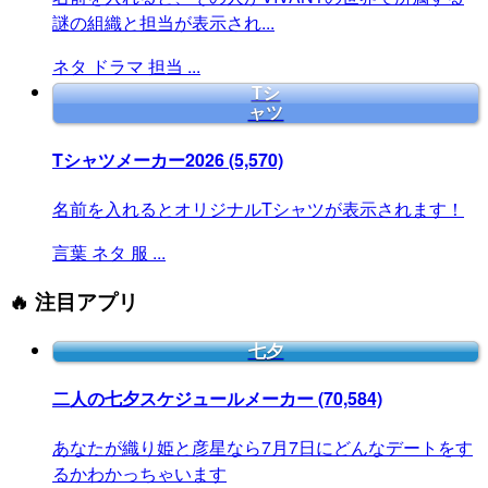
謎の組織と担当が表示され...
ネタ
ドラマ
担当
...
Tシ
ャツ
Tシャツメーカー2026
(5,570)
名前を入れるとオリジナルTシャツが表示されます！
言葉
ネタ
服
...
🔥 注目アプリ
七夕
二人の七夕スケジュールメーカー
(70,584)
あなたが織り姫と彦星なら7月7日にどんなデートをす
るかわかっちゃいます