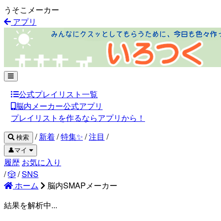
うそこメーカー
アプリ
公式プレイリスト一覧
脳内メーカー公式アプリ
プレイリストを作るならアプリから！
/
新着
/
特集✨
/
注目
/
検索
👤マイ
履歴
お気に入り
/
🎲
/
SNS
ホーム
脳内SMAPメーカー
結果を解析中...