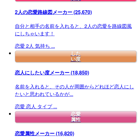
2人の恋愛路線図メーカー
(25,670)
自分と相手の名前を入れると、2人の恋愛を路線図風
にしちゃいます！
恋愛
2人
気持ち
...
した
い度
恋人にしたい度メーカー
(18,850)
名前を入れると、その人が周囲からどれほど恋人にし
たいと思われているかが...
恋愛
恋人
タイプ
...
恋愛
属性
恋愛属性メーカー
(16,820)