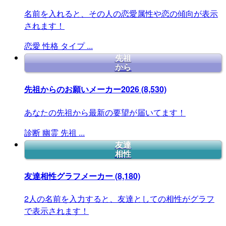
名前を入れると、その人の恋愛属性や恋の傾向が表示
されます！
恋愛
性格
タイプ
...
先祖
から
先祖からのお願いメーカー2026
(8,530)
あなたの先祖から最新の要望が届いてます！
診断
幽霊
先祖
...
友達
相性
友達相性グラフメーカー
(8,180)
2人の名前を入力すると、友達としての相性がグラフ
で表示されます！