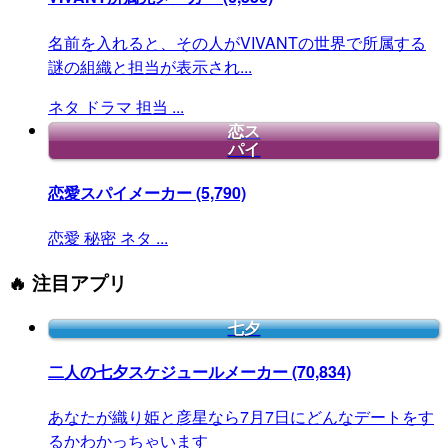
名前を入れると、その人がVIVANTの世界で所属する
謎の組織と担当が表示され...
ネタ
ドラマ
担当
...
恋ス
パイ
恋愛スパイメーカー
(5,790)
恋愛
秘密
ネタ
...
🔥 注目アプリ
七夕
二人の七夕スケジュールメーカー
(70,834)
あなたが織り姫と彦星なら7月7日にどんなデートをす
るかわかっちゃいます