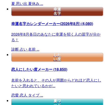
夏
思い出
夏休み
...
幸運
名字
幸運名字カレンダーメーカー(2026年8月)
(4,080)
2026年8月各日のあなたに幸運を招く人の苗字が分か
る！
診断
占い
名前
...
した
い度
恋人にしたい度メーカー
(18,850)
名前を入れると、その人が周囲からどれほど恋人にし
たいと思われているかが...
恋愛
恋人
タイプ
...
夏ワ