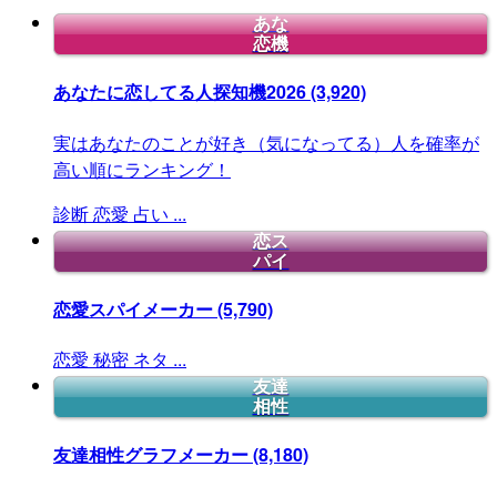
あな
恋機
あなたに恋してる人探知機2026
(3,920)
実はあなたのことが好き（気になってる）人を確率が
高い順にランキング！
診断
恋愛
占い
...
恋ス
パイ
恋愛スパイメーカー
(5,790)
恋愛
秘密
ネタ
...
友達
相性
友達相性グラフメーカー
(8,180)