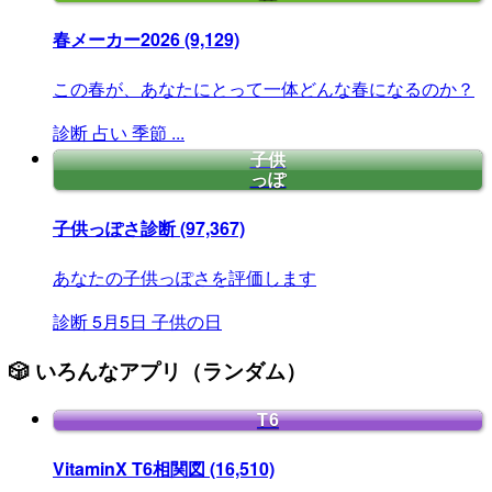
春メーカー2026
(9,129)
この春が、あなたにとって一体どんな春になるのか？
診断
占い
季節
...
子供
っぽ
子供っぽさ診断
(97,367)
あなたの子供っぽさを評価します
診断
5月5日
子供の日
🎲 いろんなアプリ（ランダム）
T6
VitaminX T6相関図
(16,510)