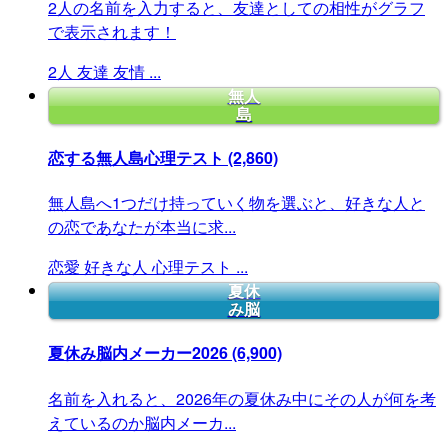
2人の名前を入力すると、友達としての相性がグラフ
で表示されます！
2人
友達
友情
...
無人
島
恋する無人島心理テスト
(2,860)
無人島へ1つだけ持っていく物を選ぶと、好きな人と
の恋であなたが本当に求...
恋愛
好きな人
心理テスト
...
夏休
み脳
夏休み脳内メーカー2026
(6,900)
名前を入れると、2026年の夏休み中にその人が何を考
えているのか脳内メーカ...