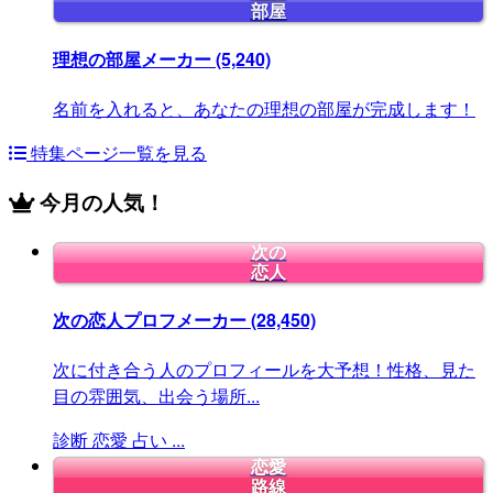
部屋
理想の部屋メーカー
(5,240)
名前を入れると、あなたの理想の部屋が完成します！
特集ページ一覧を見る
今月の人気！
次の
恋人
次の恋人プロフメーカー
(28,450)
次に付き合う人のプロフィールを大予想！性格、見た
目の雰囲気、出会う場所...
診断
恋愛
占い
...
恋愛
路線