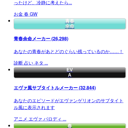
ったけど、冷静に考えたら...
お金
春
GW
青春
余命
青春余命メーカー
(26,298)
あなたの青春があとどのぐらい残っているのか……！
診断
占い
ネタ
...
EV
A
エヴァ風サブタイトルメーカー
(32,844)
あなたのエピソードがエヴァンゲリオンのサブタイト
ル風に表示されます
アニメ
エヴァ
パロディ
...
春