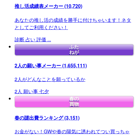
推し活成績表メーカー
(10,720)
あなたの推し活の成績を勝手に付けちゃいます！ネタ
としてご利用ください！
診断
占い
評価
...
ふた
ねが
2人の願い事メーカー
(1,655,111)
2人がどんなことを願っているか
2人
願い事
七夕
春の
買物
春の謎出費ランキング
(3,151)
お金がない！GWや春の陽気に誘われてつい買っちゃ