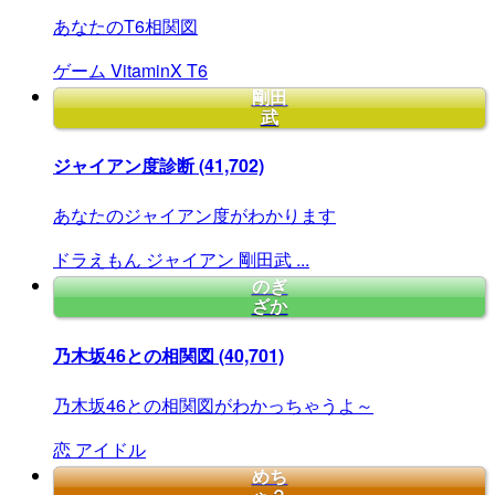
あなたのT6相関図
ゲーム
VitaminX
T6
剛田
武
ジャイアン度診断
(41,702)
あなたのジャイアン度がわかります
ドラえもん
ジャイアン
剛田武
...
のぎ
ざか
乃木坂46との相関図
(40,701)
乃木坂46との相関図がわかっちゃうよ～
恋
アイドル
めち