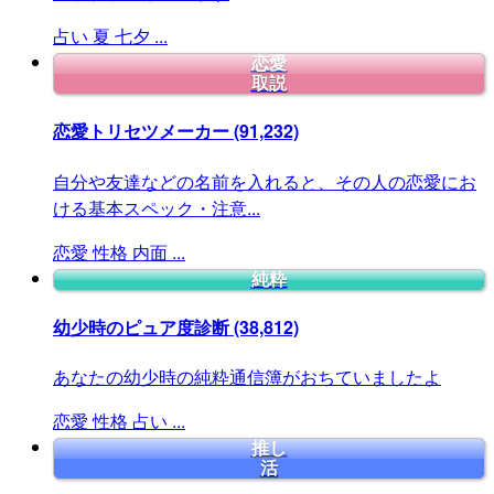
占い
夏
七夕
...
恋愛
取説
恋愛トリセツメーカー
(91,232)
自分や友達などの名前を入れると、その人の恋愛にお
ける基本スペック・注意...
恋愛
性格
内面
...
純粋
幼少時のピュア度診断
(38,812)
あなたの幼少時の純粋通信簿がおちていましたよ
恋愛
性格
占い
...
推し
活