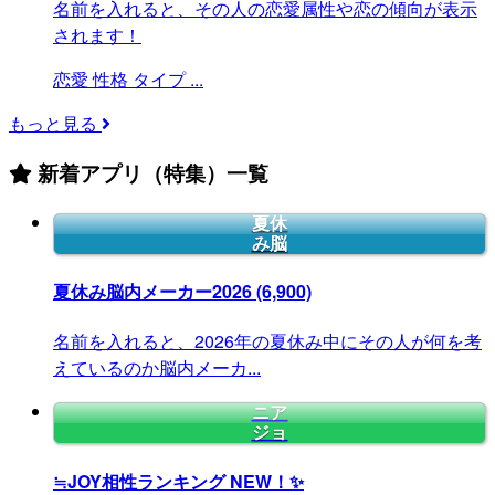
名前を入れると、その人の恋愛属性や恋の傾向が表示
されます！
恋愛
性格
タイプ
...
もっと見る
新着アプリ（特集）一覧
夏休
み脳
夏休み脳内メーカー2026
(6,900)
名前を入れると、2026年の夏休み中にその人が何を考
えているのか脳内メーカ...
ニア
ジョ
≒JOY相性ランキング
NEW！✨