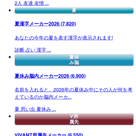
2人
友達
友情
...
夏
夏漢字メーカー2026
(7,820)
あなたの今年の夏を表す漢字が表示されます!
診断
占い
漢字
...
夏休
み脳
夏休み脳内メーカー2026
(6,900)
名前を入れると、2026年の夏休み中にその人が何を考
えているのか脳内メーカ...
夏
思い出
夏休み
...
V所
属先
VIVANT所属先メーカー
(6,550)