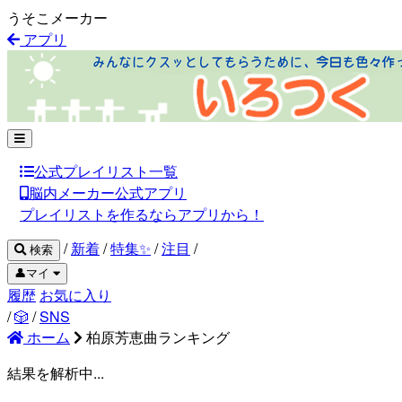
うそこメーカー
アプリ
公式プレイリスト一覧
脳内メーカー公式アプリ
プレイリストを作るならアプリから！
/
新着
/
特集✨
/
注目
/
検索
👤マイ
履歴
お気に入り
/
🎲
/
SNS
ホーム
柏原芳恵曲ランキング
結果を解析中...