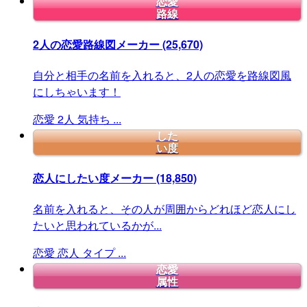
恋愛
路線
2人の恋愛路線図メーカー
(25,670)
自分と相手の名前を入れると、2人の恋愛を路線図風
にしちゃいます！
恋愛
2人
気持ち
...
した
い度
恋人にしたい度メーカー
(18,850)
名前を入れると、その人が周囲からどれほど恋人にし
たいと思われているかが...
恋愛
恋人
タイプ
...
恋愛
属性