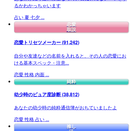
るかわかっちゃいます
占い
夏
七夕
...
恋愛
取説
恋愛トリセツメーカー
(91,242)
自分や友達などの名前を入れると、その人の恋愛にお
ける基本スペック・注意...
恋愛
性格
内面
...
純粋
幼少時のピュア度診断
(38,812)
あなたの幼少時の純粋通信簿がおちていましたよ
恋愛
性格
占い
...
推し