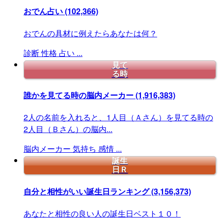
おでん占い
(102,366)
おでんの具材に例えたらあなたは何？
診断
性格
占い
...
見て
る時
誰かを見てる時の脳内メーカー
(1,916,383)
2人の名前を入れると、1人目（Ａさん）を見てる時の
2人目（Ｂさん）の脳内...
脳内メーカー
気持ち
感情
...
誕生
日Ｒ
自分と相性がいい誕生日ランキング
(3,156,373)
あなたと相性の良い人の誕生日ベスト１０！