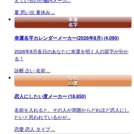
えているのか脳内メーカ...
夏
思い出
夏休み
...
幸運
名字
幸運名字カレンダーメーカー(2026年8月)
(4,090)
2026年8月各日のあなたに幸運を招く人の苗字が分か
る！
診断
占い
名前
...
した
い度
恋人にしたい度メーカー
(18,850)
名前を入れると、その人が周囲からどれほど恋人にし
たいと思われているかが...
恋愛
恋人
タイプ
...