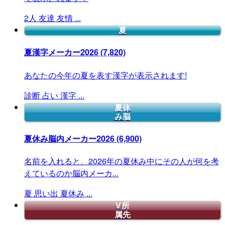
2人
友達
友情
...
夏
夏漢字メーカー2026
(7,820)
あなたの今年の夏を表す漢字が表示されます!
診断
占い
漢字
...
夏休
み脳
夏休み脳内メーカー2026
(6,900)
名前を入れると、2026年の夏休み中にその人が何を考
えているのか脳内メーカ...
夏
思い出
夏休み
...
V所
属先