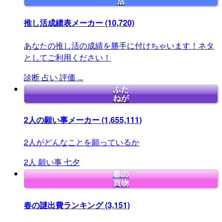
活
推し活成績表メーカー
(10,720)
あなたの推し活の成績を勝手に付けちゃいます！ネタ
としてご利用ください！
診断
占い
評価
...
ふた
ねが
2人の願い事メーカー
(1,655,111)
2人がどんなことを願っているか
2人
願い事
七夕
春の
買物
春の謎出費ランキング
(3,151)