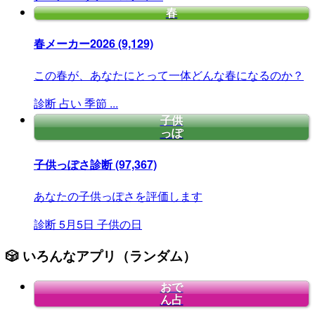
春
春メーカー2026
(9,129)
この春が、あなたにとって一体どんな春になるのか？
診断
占い
季節
...
子供
っぽ
子供っぽさ診断
(97,367)
あなたの子供っぽさを評価します
診断
5月5日
子供の日
🎲 いろんなアプリ（ランダム）
おで
ん占