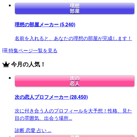
理想
部屋
理想の部屋メーカー
(5,240)
名前を入れると、あなたの理想の部屋が完成します！
特集ページ一覧を見る
今月の人気！
次の
恋人
次の恋人プロフメーカー
(28,450)
次に付き合う人のプロフィールを大予想！性格、見た
目の雰囲気、出会う場所...
診断
恋愛
占い
...