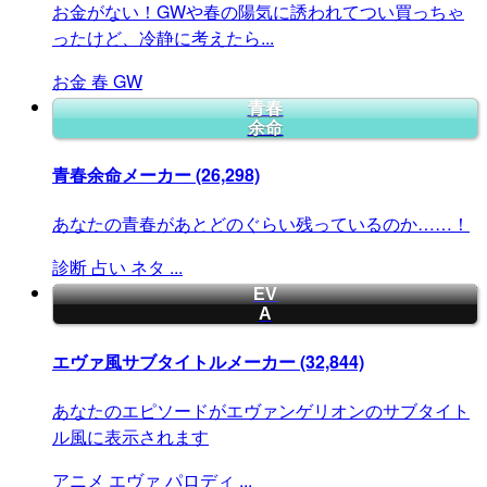
お金がない！GWや春の陽気に誘われてつい買っちゃ
ったけど、冷静に考えたら...
お金
春
GW
青春
余命
青春余命メーカー
(26,298)
あなたの青春があとどのぐらい残っているのか……！
診断
占い
ネタ
...
EV
A
エヴァ風サブタイトルメーカー
(32,844)
あなたのエピソードがエヴァンゲリオンのサブタイト
ル風に表示されます
アニメ
エヴァ
パロディ
...