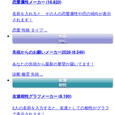
恋愛属性メーカー
(16,820)
名前を入れると、その人の恋愛属性や恋の傾向が表示
されます！
恋愛
性格
タイプ
...
先祖
から
先祖からのお願いメーカー2026
(8,540)
あなたの先祖から最新の要望が届いてます！
診断
幽霊
先祖
...
友達
相性
友達相性グラフメーカー
(8,190)
2人の名前を入力すると、友達としての相性がグラフ
で表示されます！