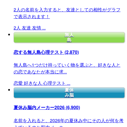
2人の名前を入力すると、友達としての相性がグラフ
で表示されます！
2人
友達
友情
...
無人
島
恋する無人島心理テスト
(2,870)
無人島へ1つだけ持っていく物を選ぶと、好きな人と
の恋であなたが本当に求...
恋愛
好きな人
心理テスト
...
夏休
み脳
夏休み脳内メーカー2026
(6,900)
名前を入れると、2026年の夏休み中にその人が何を考