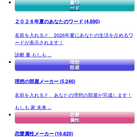
夏ワ
ード
２０２６年夏のあなたのワード
(4,890)
名前を入れると、2026年夏にあなたの生活を占めるワ
ードが表示されます！
診断
夏
もしも
...
理想
部屋
理想の部屋メーカー
(5,240)
名前を入れると、あなたの理想の部屋が完成します！
もしも
家
未来
...
恋愛
属性
恋愛属性メーカー
(16,820)