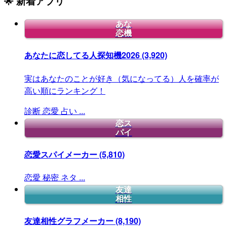
🌟 新着アプリ
あな
恋機
あなたに恋してる人探知機2026
(3,920)
実はあなたのことが好き（気になってる）人を確率が
高い順にランキング！
診断
恋愛
占い
...
恋ス
パイ
恋愛スパイメーカー
(5,810)
恋愛
秘密
ネタ
...
友達
相性
友達相性グラフメーカー
(8,190)