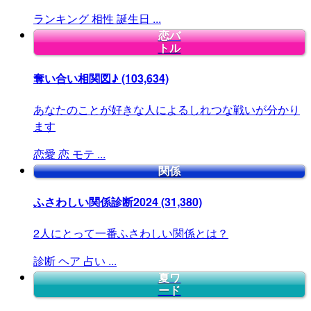
ランキング
相性
誕生日
...
恋バ
トル
奪い合い相関図♪
(103,634)
あなたのことが好きな人によるしれつな戦いが分かり
ます
恋愛
恋
モテ
...
関係
ふさわしい関係診断2024
(31,380)
2人にとって一番ふさわしい関係とは？
診断
ヘア
占い
...
夏ワ
ード