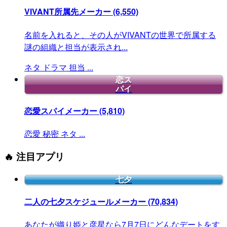
VIVANT所属先メーカー
(6,550)
名前を入れると、その人がVIVANTの世界で所属する
謎の組織と担当が表示され...
ネタ
ドラマ
担当
...
恋ス
パイ
恋愛スパイメーカー
(5,810)
恋愛
秘密
ネタ
...
🔥 注目アプリ
七夕
二人の七夕スケジュールメーカー
(70,834)
あなたが織り姫と彦星なら7月7日にどんなデートをす