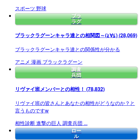
スポーツ
野球
ブラ
ラグ
ブラックラグーンキャラ達との相関図～(≧∀≦)
(28,069)
ブラックラグーンキャラ達との関係性が分かる
アニメ
漫画
ブラックラグーン
調査
兵団
リヴァイ班メンバーとの相性！
(78,832)
リヴァイ班の皆さんとあなたの相性がどうなのか？と
言うものですw
相性診断
進撃の巨人
調査兵団
...
ロー
ル