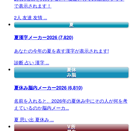
で表示されます！
2人
友達
友情
...
夏
夏漢字メーカー2026
(7,820)
あなたの今年の夏を表す漢字が表示されます!
診断
占い
漢字
...
夏休
み脳
夏休み脳内メーカー2026
(6,810)
名前を入れると、2026年の夏休み中にその人が何を考
えているのか脳内メーカ...
夏
思い出
夏休み
...
V所