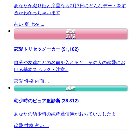
あなたが織り姫と彦星なら7月7日にどんなデートをす
るかわかっちゃいます
占い
夏
七夕
...
恋愛
取説
恋愛トリセツメーカー
(91,182)
自分や友達などの名前を入れると、その人の恋愛にお
ける基本スペック・注意...
恋愛
性格
内面
...
純粋
幼少時のピュア度診断
(38,812)
あなたの幼少時の純粋通信簿がおちていましたよ
恋愛
性格
占い
...