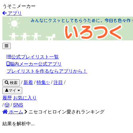
うそこメーカー
アプリ
公式プレイリスト一覧
脳内メーカー公式アプリ
プレイリストを作るならアプリから！
/
新着
/
特集✨
/
注目
/
検索
👤マイ
履歴
お気に入り
/
🎲
/
SNS
ホーム
ニセコイヒロイン愛されランキング
結果を解析中...