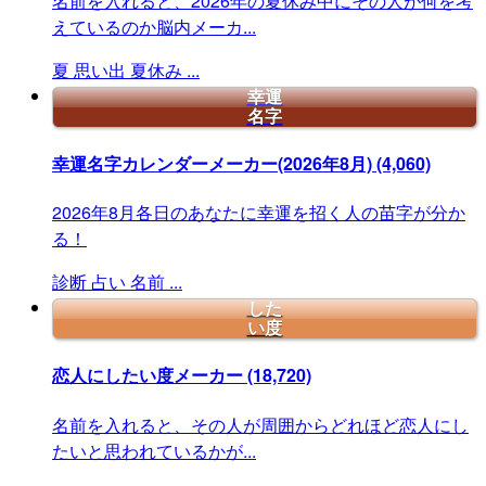
名前を入れると、2026年の夏休み中にその人が何を考
えているのか脳内メーカ...
夏
思い出
夏休み
...
幸運
名字
幸運名字カレンダーメーカー(2026年8月)
(4,060)
2026年8月各日のあなたに幸運を招く人の苗字が分か
る！
診断
占い
名前
...
した
い度
恋人にしたい度メーカー
(18,720)
名前を入れると、その人が周囲からどれほど恋人にし
たいと思われているかが...