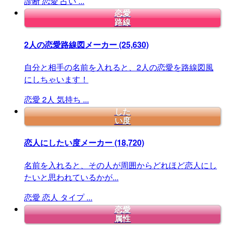
診断
恋愛
占い
...
恋愛
路線
2人の恋愛路線図メーカー
(25,630)
自分と相手の名前を入れると、2人の恋愛を路線図風
にしちゃいます！
恋愛
2人
気持ち
...
した
い度
恋人にしたい度メーカー
(18,720)
名前を入れると、その人が周囲からどれほど恋人にし
たいと思われているかが...
恋愛
恋人
タイプ
...
恋愛
属性