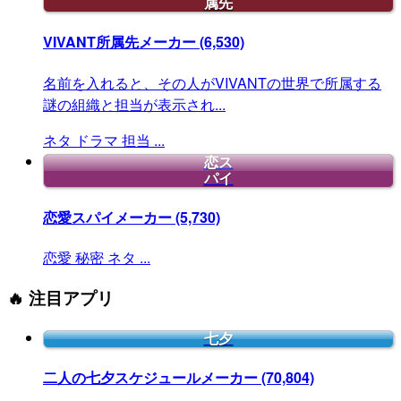
属先
VIVANT所属先メーカー
(6,530)
名前を入れると、その人がVIVANTの世界で所属する
謎の組織と担当が表示され...
ネタ
ドラマ
担当
...
恋ス
パイ
恋愛スパイメーカー
(5,730)
恋愛
秘密
ネタ
...
🔥 注目アプリ
七夕
二人の七夕スケジュールメーカー
(70,804)