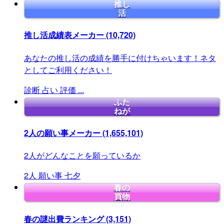
推し
活
推し活成績表メーカー
(10,720)
あなたの推し活の成績を勝手に付けちゃいます！ネタ
としてご利用ください！
診断
占い
評価
...
ふた
ねが
2人の願い事メーカー
(1,655,101)
2人がどんなことを願っているか
2人
願い事
七夕
春の
買物
春の謎出費ランキング
(3,151)