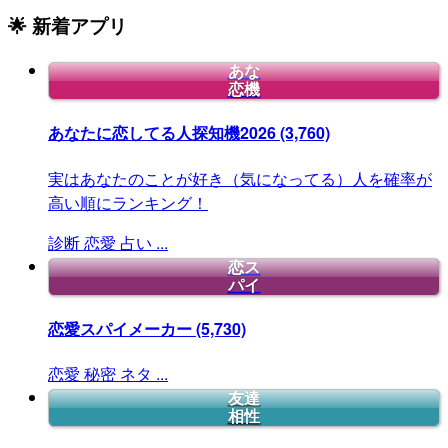
🌟 新着アプリ
あな
恋機
あなたに恋してる人探知機2026
(3,760)
実はあなたのことが好き（気になってる）人を確率が
高い順にランキング！
診断
恋愛
占い
...
恋ス
パイ
恋愛スパイメーカー
(5,730)
恋愛
秘密
ネタ
...
友達
相性