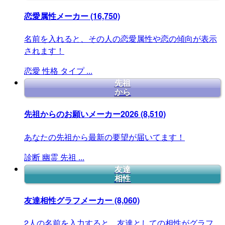
恋愛属性メーカー
(16,750)
名前を入れると、その人の恋愛属性や恋の傾向が表示
されます！
恋愛
性格
タイプ
...
先祖
から
先祖からのお願いメーカー2026
(8,510)
あなたの先祖から最新の要望が届いてます！
診断
幽霊
先祖
...
友達
相性
友達相性グラフメーカー
(8,060)
2人の名前を入力すると、友達としての相性がグラフ