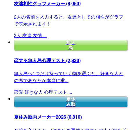
友達相性グラフメーカー
(8,060)
2人の名前を入力すると、友達としての相性がグラフ
で表示されます！
2人
友達
友情
...
無人
島
恋する無人島心理テスト
(2,830)
無人島へ1つだけ持っていく物を選ぶと、好きな人と
の恋であなたが本当に求...
恋愛
好きな人
心理テスト
...
夏休
み脳
夏休み脳内メーカー2026
(6,810)