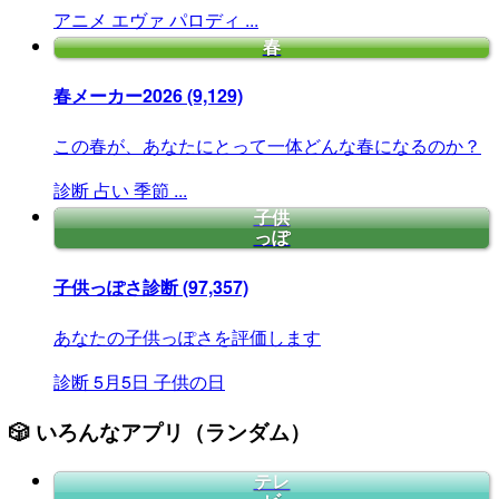
アニメ
エヴァ
パロディ
...
春
春メーカー2026
(9,129)
この春が、あなたにとって一体どんな春になるのか？
診断
占い
季節
...
子供
っぽ
子供っぽさ診断
(97,357)
あなたの子供っぽさを評価します
診断
5月5日
子供の日
🎲 いろんなアプリ（ランダム）
テレ