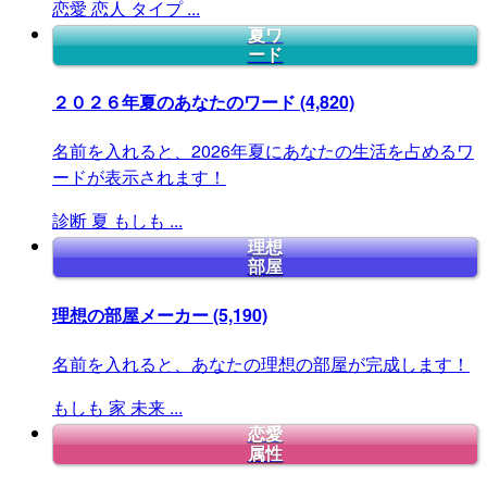
恋愛
恋人
タイプ
...
夏ワ
ード
２０２６年夏のあなたのワード
(4,820)
名前を入れると、2026年夏にあなたの生活を占めるワ
ードが表示されます！
診断
夏
もしも
...
理想
部屋
理想の部屋メーカー
(5,190)
名前を入れると、あなたの理想の部屋が完成します！
もしも
家
未来
...
恋愛
属性