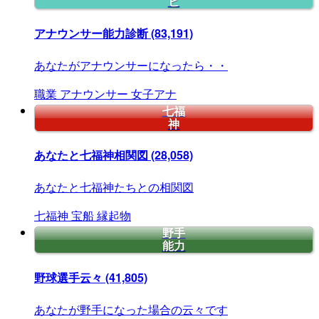
ビ
アナウンサー能力診断
(83,191)
あなたがアナウンサーになったら・・
職業
アナウンサー
女子アナ
七福
神
あなたと七福神相関図
(28,058)
あなたと七福神たちとの相関図
七福神
宝船
縁起物
野手
能力
野球選手云々
(41,805)
あなたが野手になった場合の云々です