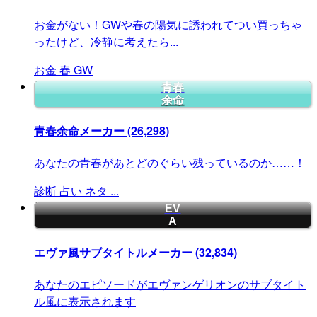
お金がない！GWや春の陽気に誘われてつい買っちゃ
ったけど、冷静に考えたら...
お金
春
GW
青春
余命
青春余命メーカー
(26,298)
あなたの青春があとどのぐらい残っているのか……！
診断
占い
ネタ
...
EV
A
エヴァ風サブタイトルメーカー
(32,834)
あなたのエピソードがエヴァンゲリオンのサブタイト
ル風に表示されます