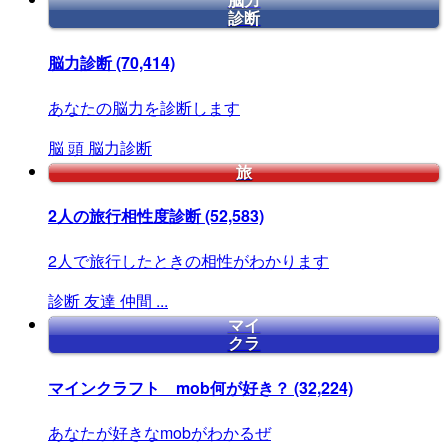
脳力
診断
脳力診断
(70,414)
あなたの脳力を診断します
脳
頭
脳力診断
旅
2人の旅行相性度診断
(52,583)
2人で旅行したときの相性がわかります
診断
友達
仲間
...
マイ
クラ
マインクラフト mob何が好き？
(32,224)
あなたが好きなmobがわかるぜ