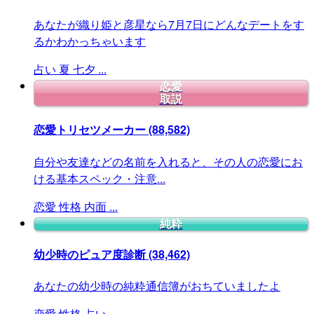
あなたが織り姫と彦星なら7月7日にどんなデートをす
るかわかっちゃいます
占い
夏
七夕
...
恋愛
取説
恋愛トリセツメーカー
(88,582)
自分や友達などの名前を入れると、その人の恋愛にお
ける基本スペック・注意...
恋愛
性格
内面
...
純粋
幼少時のピュア度診断
(38,462)
あなたの幼少時の純粋通信簿がおちていましたよ
恋愛
性格
占い
...