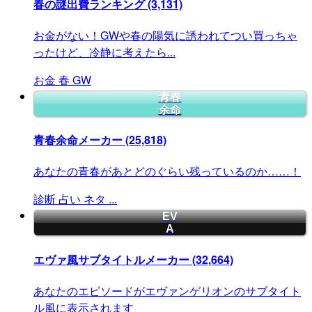
春の謎出費ランキング
(3,131)
お金がない！GWや春の陽気に誘われてつい買っちゃ
ったけど、冷静に考えたら...
お金
春
GW
青春
余命
青春余命メーカー
(25,818)
あなたの青春があとどのぐらい残っているのか……！
診断
占い
ネタ
...
EV
A
エヴァ風サブタイトルメーカー
(32,664)
あなたのエピソードがエヴァンゲリオンのサブタイト
ル風に表示されます