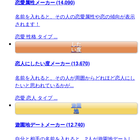
恋愛属性メーカー
(14,090)
名前を入れると、その人の恋愛属性や恋の傾向が表示
されます！
恋愛
性格
タイプ
...
した
い度
恋人にしたい度メーカー
(13,670)
名前を入れると、その人が周囲からどれほど恋人にし
たいと思われているかが...
恋愛
恋人
タイプ
...
遊園
地
遊園地デートメーカー
(12,740)
自分と相手の名前を入れると、2人が遊園地デートし