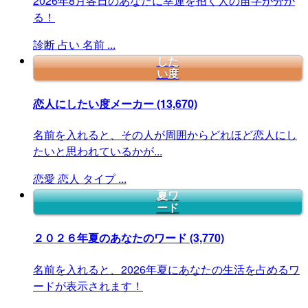
2026年8月各日のあなたに幸運を招く人の苗字が分か
る！
診断
占い
名前
...
した
い度
恋人にしたい度メーカー
(13,670)
名前を入れると、その人が周囲からどれほど恋人にし
たいと思われているかが...
恋愛
恋人
タイプ
...
夏ワ
ード
２０２６年夏のあなたのワード
(3,770)
名前を入れると、2026年夏にあなたの生活を占めるワ
ードが表示されます！