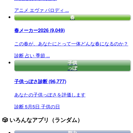
アニメ
エヴァ
パロディ
...
春
春メーカー2026
(9,049)
この春が、あなたにとって一体どんな春になるのか？
診断
占い
季節
...
子供
っぽ
子供っぽさ診断
(96,777)
あなたの子供っぽさを評価します
診断
5月5日
子供の日
🎲 いろんなアプリ（ランダム）