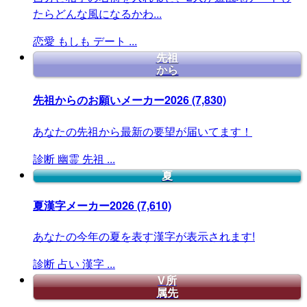
たらどんな風になるかわ...
恋愛
もしも
デート
...
先祖
から
先祖からのお願いメーカー2026
(7,830)
あなたの先祖から最新の要望が届いてます！
診断
幽霊
先祖
...
夏
夏漢字メーカー2026
(7,610)
あなたの今年の夏を表す漢字が表示されます!
診断
占い
漢字
...
V所
属先