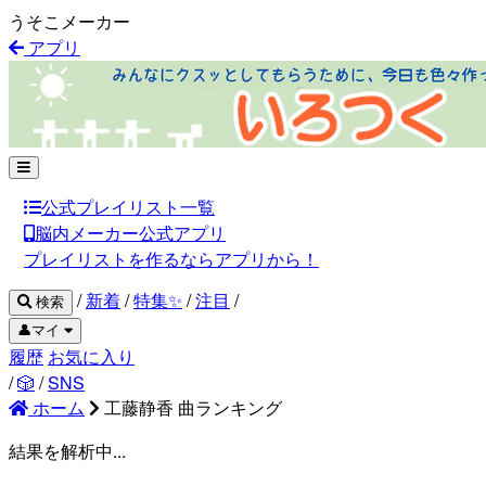
うそこメーカー
アプリ
公式プレイリスト一覧
脳内メーカー公式アプリ
プレイリストを作るならアプリから！
/
新着
/
特集✨
/
注目
/
検索
👤マイ
履歴
お気に入り
/
🎲
/
SNS
ホーム
工藤静香 曲ランキング
結果を解析中...