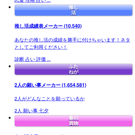
推し
活
推し活成績表メーカー
(10,540)
あなたの推し活の成績を勝手に付けちゃいます！ネタ
としてご利用ください！
診断
占い
評価
...
ふた
ねが
2人の願い事メーカー
(1,654,581)
2人がどんなことを願っているか
2人
願い事
七夕
春の
買物