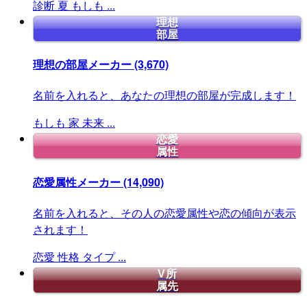
診断
夏
もしも
...
理想
部屋
理想の部屋メーカー
(3,670)
名前を入れると、あなたの理想の部屋が完成します！
もしも
家
未来
...
恋愛
属性
恋愛属性メーカー
(14,090)
名前を入れると、その人の恋愛属性や恋の傾向が表示
されます！
恋愛
性格
タイプ
...
V所
属先