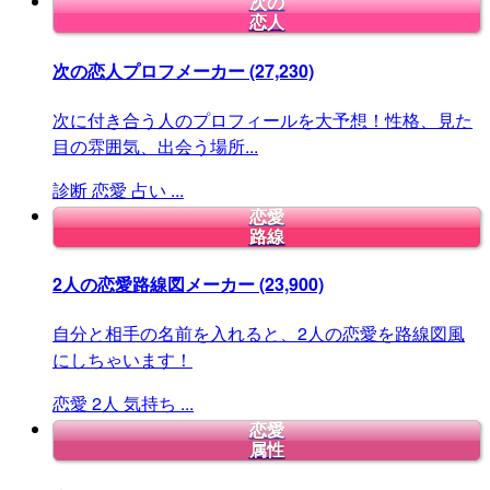
次の
恋人
次の恋人プロフメーカー
(27,230)
次に付き合う人のプロフィールを大予想！性格、見た
目の雰囲気、出会う場所...
診断
恋愛
占い
...
恋愛
路線
2人の恋愛路線図メーカー
(23,900)
自分と相手の名前を入れると、2人の恋愛を路線図風
にしちゃいます！
恋愛
2人
気持ち
...
恋愛
属性