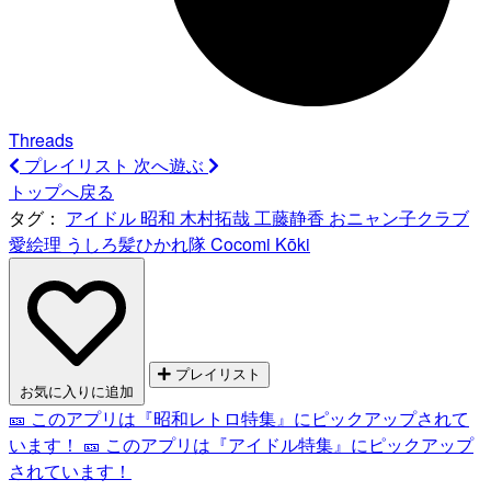
Threads
プレイリスト
次へ遊ぶ
トップへ戻る
タグ：
アイドル
昭和
木村拓哉
工藤静香
おニャン子クラブ
愛絵理
うしろ髪ひかれ隊
Cocomi
Kōki
プレイリスト
お気に入りに追加
🎫 このアプリは『昭和レトロ特集』にピックアップされて
います！
🎫 このアプリは『アイドル特集』にピックアップ
されています！