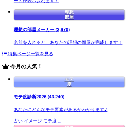
ードが表示されます！
理想
部屋
理想の部屋メーカー
(3,670)
名前を入れると、あなたの理想の部屋が完成します！
特集ページ一覧を見る
今月の人気！
モテ
度
モテ度診断2026
(43,240)
あなたにどんなモテ要素があるかわかります♪
占い
イメージ
モテ度
...