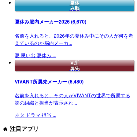
夏休
み脳
夏休み脳内メーカー2026
(6,670)
名前を入れると、2026年の夏休み中にその人が何を考
えているのか脳内メーカ...
夏
思い出
夏休み
...
V所
属先
VIVANT所属先メーカー
(6,480)
名前を入れると、その人がVIVANTの世界で所属する
謎の組織と担当が表示され...
ネタ
ドラマ
担当
...
🔥 注目アプリ