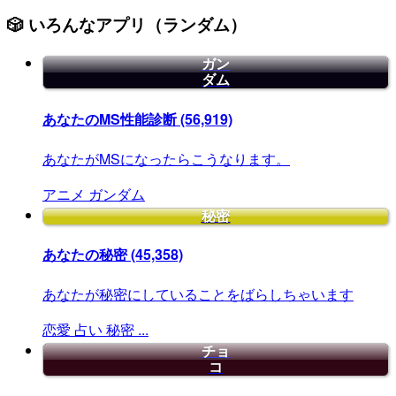
🎲 いろんなアプリ（ランダム）
ガン
ダム
あなたのMS性能診断
(56,919)
あなたがMSになったらこうなります。
アニメ
ガンダム
秘密
あなたの秘密
(45,358)
あなたが秘密にしていることをばらしちゃいます
恋愛
占い
秘密
...
チョ
コ