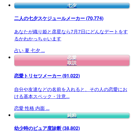
七夕
二人の七夕スケジュールメーカー
(70,774)
あなたが織り姫と彦星なら7月7日にどんなデートをす
るかわかっちゃいます
占い
夏
七夕
...
恋愛
取説
恋愛トリセツメーカー
(91,022)
自分や友達などの名前を入れると、その人の恋愛にお
ける基本スペック・注意...
恋愛
性格
内面
...
純粋
幼少時のピュア度診断
(38,802)