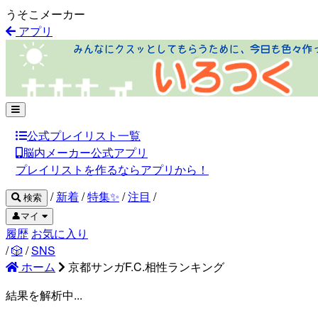
うそこメーカー
アプリ
公式プレイリスト一覧
脳内メーカー公式アプリ
プレイリストを作るならアプリから！
/
新着
/
特集✨
/
注目
/
検索
👤マイ
履歴
お気に入り
/
🎲
/
SNS
ホーム
京都サンガF.C.相性ランキング
結果を解析中...