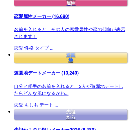
属性
恋愛属性メーカー
(16,680)
名前を入れると、その人の恋愛属性や恋の傾向が表示
されます！
恋愛
性格
タイプ
...
遊園
地
遊園地デートメーカー
(13,240)
自分と相手の名前を入れると、2人が遊園地デートし
たらどんな風になるかわ...
恋愛
もしも
デート
...
先祖
から
先祖からのお願いメーカー2026
(8,480)