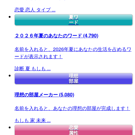
恋愛
恋人
タイプ
...
夏ワ
ード
２０２６年夏のあなたのワード
(4,790)
名前を入れると、2026年夏にあなたの生活を占めるワ
ードが表示されます！
診断
夏
もしも
...
理想
部屋
理想の部屋メーカー
(5,080)
名前を入れると、あなたの理想の部屋が完成します！
もしも
家
未来
...
恋愛
属性