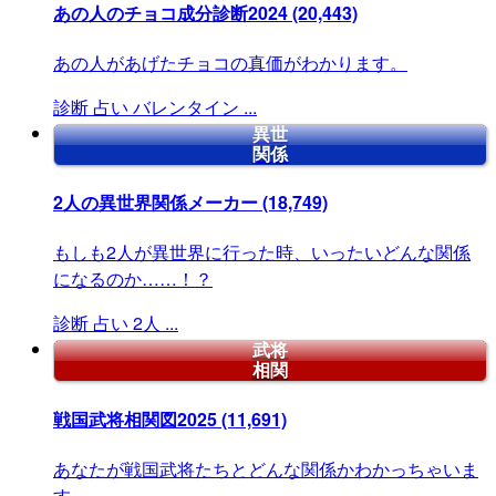
あの人のチョコ成分診断2024
(20,443)
あの人があげたチョコの真価がわかります。
診断
占い
バレンタイン
...
異世
関係
2人の異世界関係メーカー
(18,749)
もしも2人が異世界に行った時、いったいどんな関係
になるのか……！？
診断
占い
2人
...
武将
相関
戦国武将相関図2025
(11,691)
あなたが戦国武将たちとどんな関係かわかっちゃいま
す