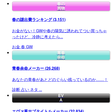
春の
買物
春の謎出費ランキング
(3,151)
お金がない！GWや春の陽気に誘われてつい買っちゃ
ったけど、冷静に考えたら...
お金
春
GW
青春
余命
青春余命メーカー
(26,268)
あなたの青春があとどのぐらい残っているのか……！
診断
占い
ネタ
...
EV
A
エヴァ風サブタイトルメーカー
(32,834)