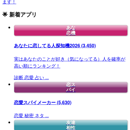
ます！
🌟 新着アプリ
あな
恋機
あなたに恋してる人探知機2026
(3,450)
実はあなたのことが好き（気になってる）人を確率が
高い順にランキング！
診断
恋愛
占い
...
恋ス
パイ
恋愛スパイメーカー
(5,630)
恋愛
秘密
ネタ
...
友達
相性