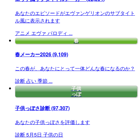
あなたのエピソードがエヴァンゲリオンのサブタイト
ル風に表示されます
アニメ
エヴァ
パロディ
...
春
春メーカー2026
(9,109)
この春が、あなたにとって一体どんな春になるのか？
診断
占い
季節
...
子供
っぽ
子供っぽさ診断
(97,307)
あなたの子供っぽさを評価します
診断
5月5日
子供の日