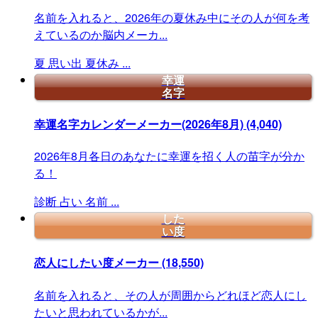
名前を入れると、2026年の夏休み中にその人が何を考
えているのか脳内メーカ...
夏
思い出
夏休み
...
幸運
名字
幸運名字カレンダーメーカー(2026年8月)
(4,040)
2026年8月各日のあなたに幸運を招く人の苗字が分か
る！
診断
占い
名前
...
した
い度
恋人にしたい度メーカー
(18,550)
名前を入れると、その人が周囲からどれほど恋人にし
たいと思われているかが...