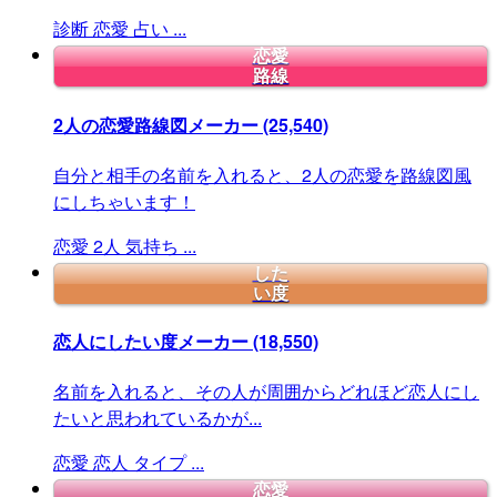
診断
恋愛
占い
...
恋愛
路線
2人の恋愛路線図メーカー
(25,540)
自分と相手の名前を入れると、2人の恋愛を路線図風
にしちゃいます！
恋愛
2人
気持ち
...
した
い度
恋人にしたい度メーカー
(18,550)
名前を入れると、その人が周囲からどれほど恋人にし
たいと思われているかが...
恋愛
恋人
タイプ
...
恋愛