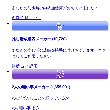
あなたの幼少時の純粋通信簿がおちていましたよ
恋愛
性格
占い
...
推し
活
推し活成績表メーカー
(10,720)
あなたの推し活の成績を勝手に付けちゃいます！ネタ
としてご利用ください！
診断
占い
評価
...
ふた
ねが
2人の願い事メーカー
(1,655,091)
2人がどんなことを願っているか
2人
願い事
七夕