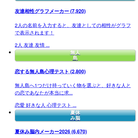
友達相性グラフメーカー
(7,920)
2人の名前を入力すると、友達としての相性がグラフ
で表示されます！
2人
友達
友情
...
無人
島
恋する無人島心理テスト
(2,800)
無人島へ1つだけ持っていく物を選ぶと、好きな人と
の恋であなたが本当に求...
恋愛
好きな人
心理テスト
...
夏休
み脳
夏休み脳内メーカー2026
(6,670)