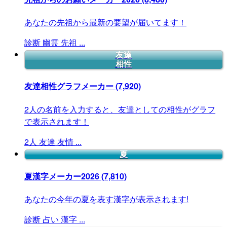
あなたの先祖から最新の要望が届いてます！
診断
幽霊
先祖
...
友達
相性
友達相性グラフメーカー
(7,920)
2人の名前を入力すると、友達としての相性がグラフ
で表示されます！
2人
友達
友情
...
夏
夏漢字メーカー2026
(7,810)
あなたの今年の夏を表す漢字が表示されます!
診断
占い
漢字
...