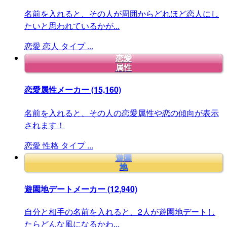
名前を入れると、その人が周囲からどれほど恋人にし
たいと思われているかが...
恋愛
恋人
タイプ
...
恋愛
属性
恋愛属性メーカー
(15,160)
名前を入れると、その人の恋愛属性や恋の傾向が表示
されます！
恋愛
性格
タイプ
...
遊園
地
遊園地デートメーカー
(12,940)
自分と相手の名前を入れると、2人が遊園地デートし
たらどんな風になるかわ...