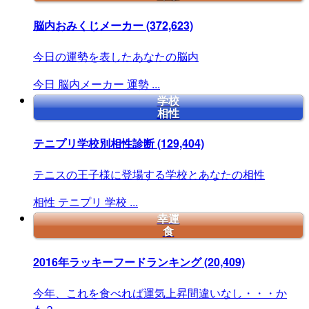
脳内おみくじメーカー
(372,623)
今日の運勢を表したあなたの脳内
今日
脳内メーカー
運勢
...
学校
相性
テニプリ学校別相性診断
(129,404)
テニスの王子様に登場する学校とあなたの相性
相性
テニプリ
学校
...
幸運
食
2016年ラッキーフードランキング
(20,409)
今年、これを食べれば運気上昇間違いなし・・・か