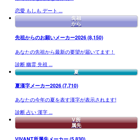
恋愛
もしも
デート
...
先祖
から
先祖からのお願いメーカー2026
(8,150)
あなたの先祖から最新の要望が届いてます！
診断
幽霊
先祖
...
夏
夏漢字メーカー2026
(7,710)
あなたの今年の夏を表す漢字が表示されます!
診断
占い
漢字
...
V所
属先
VIVANT所属先メーカー
(5,830)