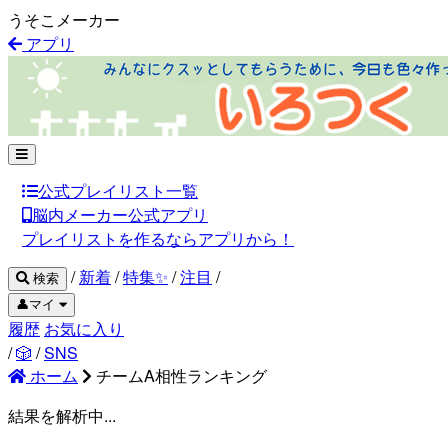
うそこメーカー
アプリ
公式プレイリスト一覧
脳内メーカー公式アプリ
プレイリストを作るならアプリから！
/
新着
/
特集✨
/
注目
/
検索
👤マイ
履歴
お気に入り
/
🎲
/
SNS
ホーム
チームA相性ランキング
結果を解析中...