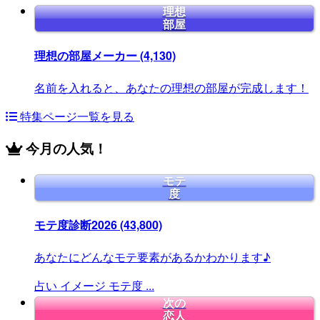
理想
部屋
理想の部屋メーカー
(4,130)
名前を入れると、あなたの理想の部屋が完成します！
特集ページ一覧を見る
今月の人気！
モテ
度
モテ度診断2026
(43,800)
あなたにどんなモテ要素があるかわかります♪
占い
イメージ
モテ度
...
次の
恋人