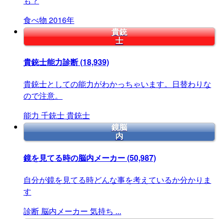
も？
食べ物
2016年
貴銃
士
貴銃士能力診断
(18,939)
貴銃士としての能力がわかっちゃいます。日替わりな
ので注意。
能力
千銃士
貴銃士
鏡脳
内
鏡を見てる時の脳内メーカー
(50,987)
自分が鏡を見てる時どんな事を考えているか分かりま
す
診断
脳内メーカー
気持ち
...