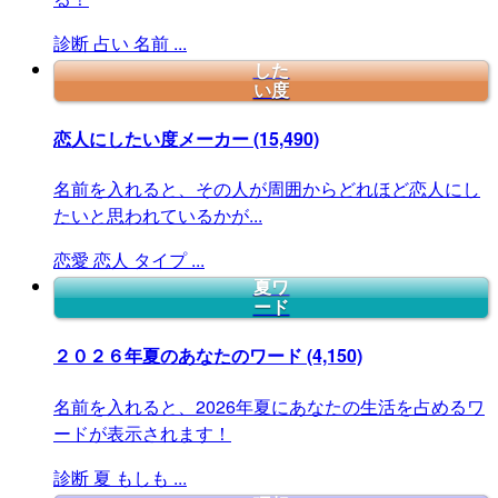
診断
占い
名前
...
した
い度
恋人にしたい度メーカー
(15,490)
名前を入れると、その人が周囲からどれほど恋人にし
たいと思われているかが...
恋愛
恋人
タイプ
...
夏ワ
ード
２０２６年夏のあなたのワード
(4,150)
名前を入れると、2026年夏にあなたの生活を占めるワ
ードが表示されます！
診断
夏
もしも
...