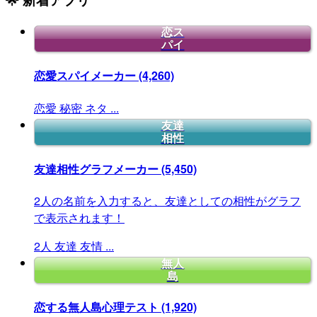
恋ス
パイ
恋愛スパイメーカー
(4,260)
恋愛
秘密
ネタ
...
友達
相性
友達相性グラフメーカー
(5,450)
2人の名前を入力すると、友達としての相性がグラフ
で表示されます！
2人
友達
友情
...
無人
島
恋する無人島心理テスト
(1,920)