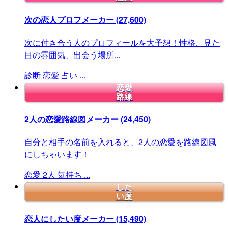
次の恋人プロフメーカー
(27,600)
次に付き合う人のプロフィールを大予想！性格、見た
目の雰囲気、出会う場所...
診断
恋愛
占い
...
恋愛
路線
2人の恋愛路線図メーカー
(24,450)
自分と相手の名前を入れると、2人の恋愛を路線図風
にしちゃいます！
恋愛
2人
気持ち
...
した
い度
恋人にしたい度メーカー
(15,490)