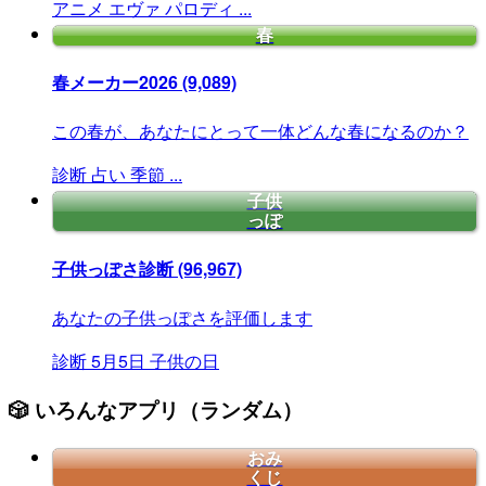
アニメ
エヴァ
パロディ
...
春
春メーカー2026
(9,089)
この春が、あなたにとって一体どんな春になるのか？
診断
占い
季節
...
子供
っぽ
子供っぽさ診断
(96,967)
あなたの子供っぽさを評価します
診断
5月5日
子供の日
🎲 いろんなアプリ（ランダム）
おみ
くじ