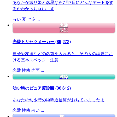
あなたが織り姫と彦星なら7月7日にどんなデートをす
るかわかっちゃいます
占い
夏
七夕
...
恋愛
取説
恋愛トリセツメーカー
(89,272)
自分や友達などの名前を入れると、その人の恋愛にお
ける基本スペック・注意...
恋愛
性格
内面
...
純粋
幼少時のピュア度診断
(38,612)
あなたの幼少時の純粋通信簿がおちていましたよ
恋愛
性格
占い
...
推し