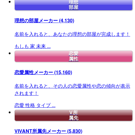
理想
部屋
理想の部屋メーカー
(4,130)
名前を入れると、あなたの理想の部屋が完成します！
もしも
家
未来
...
恋愛
属性
恋愛属性メーカー
(15,160)
名前を入れると、その人の恋愛属性や恋の傾向が表示
されます！
恋愛
性格
タイプ
...
V所
属先
VIVANT所属先メーカー
(5,830)