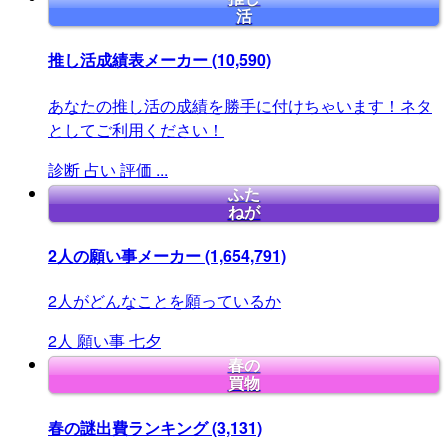
活
推し活成績表メーカー
(10,590)
あなたの推し活の成績を勝手に付けちゃいます！ネタ
としてご利用ください！
診断
占い
評価
...
ふた
ねが
2人の願い事メーカー
(1,654,791)
2人がどんなことを願っているか
2人
願い事
七夕
春の
買物
春の謎出費ランキング
(3,131)