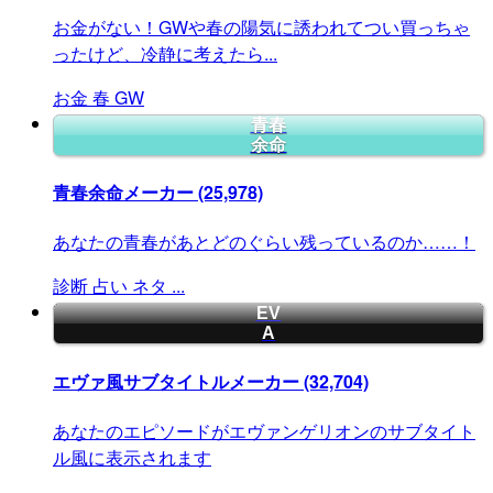
お金がない！GWや春の陽気に誘われてつい買っちゃ
ったけど、冷静に考えたら...
お金
春
GW
青春
余命
青春余命メーカー
(25,978)
あなたの青春があとどのぐらい残っているのか……！
診断
占い
ネタ
...
EV
A
エヴァ風サブタイトルメーカー
(32,704)
あなたのエピソードがエヴァンゲリオンのサブタイト
ル風に表示されます