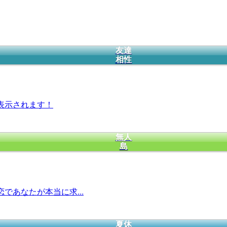
友達
相性
表示されます！
無人
島
であなたが本当に求...
夏休