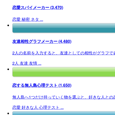
恋愛スパイメーカー
(3,470)
恋愛
秘密
ネタ
...
友達相性グラフメーカー
(4,480)
2人の名前を入力すると、友達としての相性がグラフで
2人
友達
友情
...
恋する無人島心理テスト
(1,650)
無人島へ1つだけ持っていく物を選ぶと、好きな人との恋
恋愛
好きな人
心理テスト
...