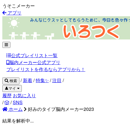
うそこメーカー
アプリ
公式プレイリスト一覧
脳内メーカー公式アプリ
プレイリストを作るならアプリから！
/
新着
/
特集✨
/
注目
/
検索
👤マイ
履歴
お気に入り
/
🎲
/
SNS
ホーム
好みのタイプ脳内メーカー2023
結果を解析中...