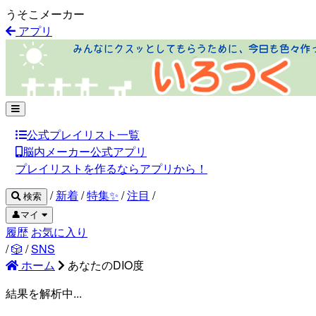
うそこメーカー
アプリ
公式プレイリスト一覧
脳内メーカー公式アプリ
プレイリストを作るならアプリから！
/
新着
/
特集✨
/
注目
/
検索
👤マイ
履歴
お気に入り
/
🎲
/
SNS
ホーム
あなたのDIO度
結果を解析中...