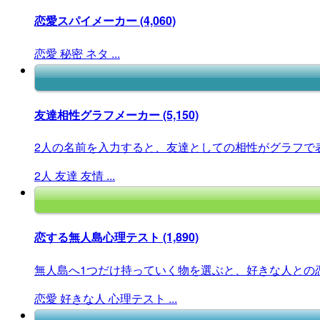
恋愛スパイメーカー
(4,060)
恋愛
秘密
ネタ
...
友達相性グラフメーカー
(5,150)
2人の名前を入力すると、友達としての相性がグラフで
2人
友達
友情
...
恋する無人島心理テスト
(1,890)
無人島へ1つだけ持っていく物を選ぶと、好きな人との恋
恋愛
好きな人
心理テスト
...