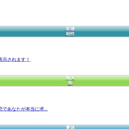
友達
相性
表示されます！
無人
島
であなたが本当に求...
夏休