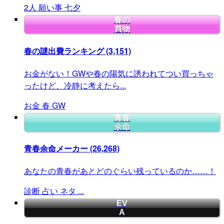
2人
願い事
七夕
春の
買物
春の謎出費ランキング
(3,151)
お金がない！GWや春の陽気に誘われてつい買っちゃ
ったけど、冷静に考えたら...
お金
春
GW
青春
余命
青春余命メーカー
(26,268)
あなたの青春があとどのぐらい残っているのか……！
診断
占い
ネタ
...
EV
A