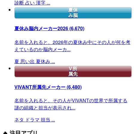
診断
占い
漢字
...
夏休
み脳
夏休み脳内メーカー2026
(6,670)
名前を入れると、2026年の夏休み中にその人が何を考
えているのか脳内メーカ...
夏
思い出
夏休み
...
V所
属先
VIVANT所属先メーカー
(6,480)
名前を入れると、その人がVIVANTの世界で所属する
謎の組織と担当が表示され...
ネタ
ドラマ
担当
...
🔥 注目アプリ