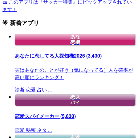
🎫 このアプリは『サッカー特集』にピックアップされてい
ます！
🌟 新着アプリ
あな
恋機
あなたに恋してる人探知機2026
(3,430)
実はあなたのことが好き（気になってる）人を確率が
高い順にランキング！
診断
恋愛
占い
...
恋ス
パイ
恋愛スパイメーカー
(5,630)
恋愛
秘密
ネタ
...
友達