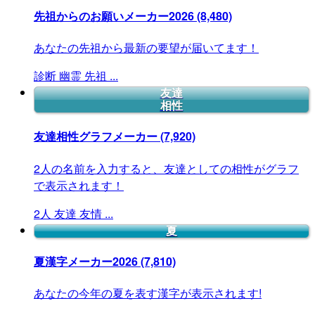
先祖からのお願いメーカー2026
(8,480)
あなたの先祖から最新の要望が届いてます！
診断
幽霊
先祖
...
友達
相性
友達相性グラフメーカー
(7,920)
2人の名前を入力すると、友達としての相性がグラフ
で表示されます！
2人
友達
友情
...
夏
夏漢字メーカー2026
(7,810)
あなたの今年の夏を表す漢字が表示されます!