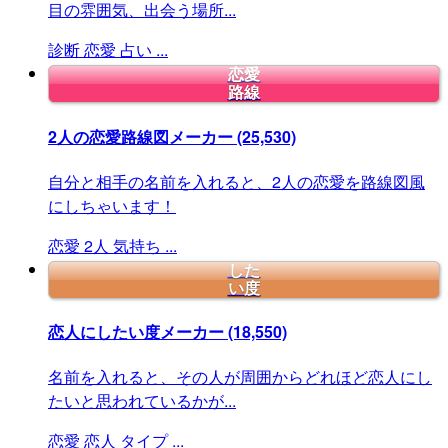
目の雰囲気、出会う場所...
診断
恋愛
占い
...
恋愛
路線
2人の恋愛路線図メーカー
(25,530)
自分と相手の名前を入れると、2人の恋愛を路線図風
にしちゃいます！
恋愛
2人
気持ち
...
した
い度
恋人にしたい度メーカー
(18,550)
名前を入れると、その人が周囲からどれほど恋人にし
たいと思われているかが...
恋愛
恋人
タイプ
...