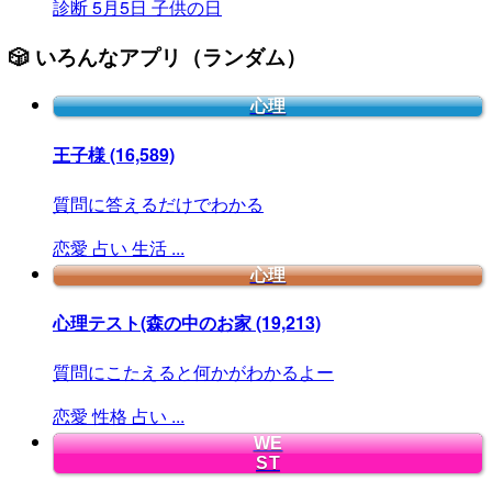
診断
5月5日
子供の日
🎲 いろんなアプリ（ランダム）
心理
王子様
(16,589)
質問に答えるだけでわかる
恋愛
占い
生活
...
心理
心理テスト(森の中のお家
(19,213)
質問にこたえると何かがわかるよー
恋愛
性格
占い
...
WE
ST