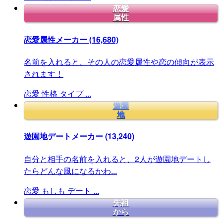
恋愛
属性
恋愛属性メーカー
(16,680)
名前を入れると、その人の恋愛属性や恋の傾向が表示
されます！
恋愛
性格
タイプ
...
遊園
地
遊園地デートメーカー
(13,240)
自分と相手の名前を入れると、2人が遊園地デートし
たらどんな風になるかわ...
恋愛
もしも
デート
...
先祖
から