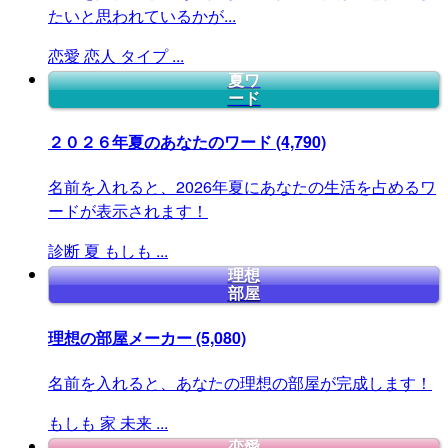
たいと思われているかが...
恋愛
恋人
タイプ
...
夏ワ
ード
２０２６年夏のあなたのワード
(4,790)
名前を入れると、2026年夏にあなたの生活を占めるワ
ードが表示されます！
診断
夏
もしも
...
理想
部屋
理想の部屋メーカー
(5,080)
名前を入れると、あなたの理想の部屋が完成します！
もしも
家
未来
...
恋愛