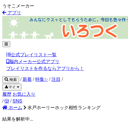
うそこメーカー
アプリ
公式プレイリスト一覧
脳内メーカー公式アプリ
プレイリストを作るならアプリから！
/
新着
/
特集✨
/
注目
/
検索
👤マイ
履歴
お気に入り
/
🎲
/
SNS
ホーム
水戸ホーリーホック相性ランキング
結果を解析中...