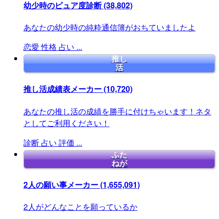
幼少時のピュア度診断
(38,802)
あなたの幼少時の純粋通信簿がおちていましたよ
恋愛
性格
占い
...
推し
活
推し活成績表メーカー
(10,720)
あなたの推し活の成績を勝手に付けちゃいます！ネタ
としてご利用ください！
診断
占い
評価
...
ふた
ねが
2人の願い事メーカー
(1,655,091)
2人がどんなことを願っているか