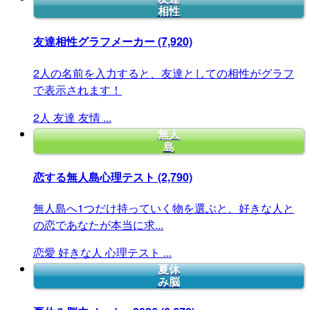
相性
友達相性グラフメーカー
(7,920)
2人の名前を入力すると、友達としての相性がグラフ
で表示されます！
2人
友達
友情
...
無人
島
恋する無人島心理テスト
(2,790)
無人島へ1つだけ持っていく物を選ぶと、好きな人と
の恋であなたが本当に求...
恋愛
好きな人
心理テスト
...
夏休
み脳