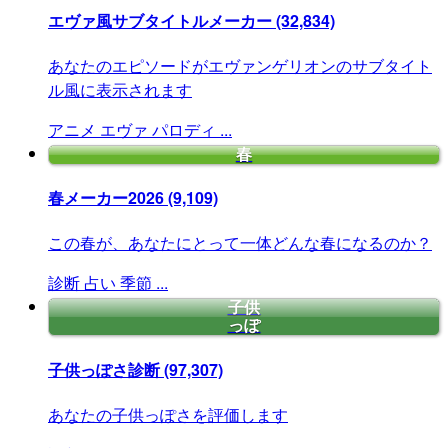
エヴァ風サブタイトルメーカー
(32,834)
あなたのエピソードがエヴァンゲリオンのサブタイト
ル風に表示されます
アニメ
エヴァ
パロディ
...
春
春メーカー2026
(9,109)
この春が、あなたにとって一体どんな春になるのか？
診断
占い
季節
...
子供
っぽ
子供っぽさ診断
(97,307)
あなたの子供っぽさを評価します