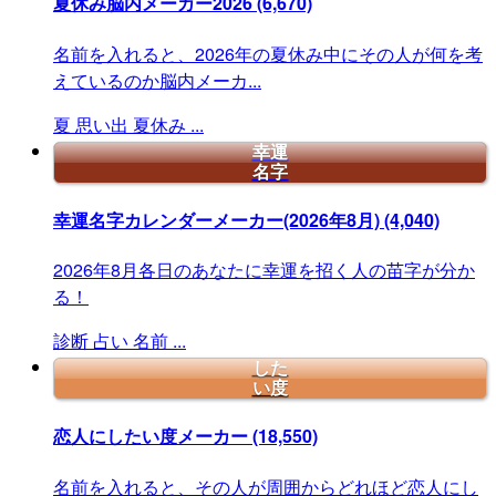
夏休み脳内メーカー2026
(6,670)
名前を入れると、2026年の夏休み中にその人が何を考
えているのか脳内メーカ...
夏
思い出
夏休み
...
幸運
名字
幸運名字カレンダーメーカー(2026年8月)
(4,040)
2026年8月各日のあなたに幸運を招く人の苗字が分か
る！
診断
占い
名前
...
した
い度
恋人にしたい度メーカー
(18,550)
名前を入れると、その人が周囲からどれほど恋人にし