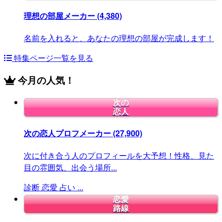
理想の部屋メーカー
(4,380)
名前を入れると、あなたの理想の部屋が完成します！
特集ページ一覧を見る
今月の人気！
次の
恋人
次の恋人プロフメーカー
(27,900)
次に付き合う人のプロフィールを大予想！性格、見た
目の雰囲気、出会う場所...
診断
恋愛
占い
...
恋愛
路線