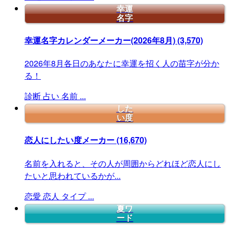
幸運
名字
幸運名字カレンダーメーカー(2026年8月)
(3,570)
2026年8月各日のあなたに幸運を招く人の苗字が分か
る！
診断
占い
名前
...
した
い度
恋人にしたい度メーカー
(16,670)
名前を入れると、その人が周囲からどれほど恋人にし
たいと思われているかが...
恋愛
恋人
タイプ
...
夏ワ
ード