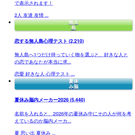
で表示されます！
2人
友達
友情
...
無人
島
恋する無人島心理テスト
(2,210)
無人島へ1つだけ持っていく物を選ぶと、好きな人と
の恋であなたが本当に求...
恋愛
好きな人
心理テスト
...
夏休
み脳
夏休み脳内メーカー2026
(5,440)
名前を入れると、2026年の夏休み中にその人が何を考
えているのか脳内メーカ...
夏
思い出
夏休み
...