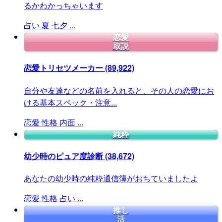
るかわかっちゃいます
占い
夏
七夕
...
恋愛
取説
恋愛トリセツメーカー
(89,922)
自分や友達などの名前を入れると、その人の恋愛にお
ける基本スペック・注意...
恋愛
性格
内面
...
純粋
幼少時のピュア度診断
(38,672)
あなたの幼少時の純粋通信簿がおちていましたよ
恋愛
性格
占い
...
推し
活