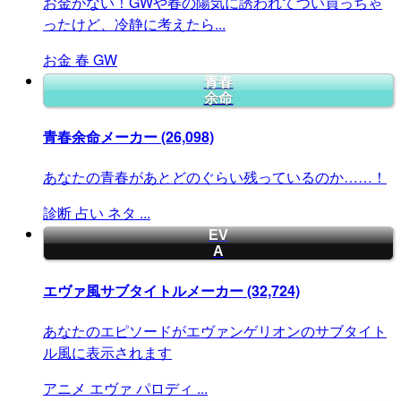
お金がない！GWや春の陽気に誘われてつい買っちゃ
ったけど、冷静に考えたら...
お金
春
GW
青春
余命
青春余命メーカー
(26,098)
あなたの青春があとどのぐらい残っているのか……！
診断
占い
ネタ
...
EV
A
エヴァ風サブタイトルメーカー
(32,724)
あなたのエピソードがエヴァンゲリオンのサブタイト
ル風に表示されます
アニメ
エヴァ
パロディ
...