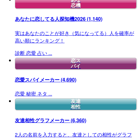
恋機
あなたに恋してる人探知機2026
(1,140)
実はあなたのことが好き（気になってる）人を確率が
高い順にランキング！
診断
恋愛
占い
...
恋ス
パイ
恋愛スパイメーカー
(4,690)
恋愛
秘密
ネタ
...
友達
相性
友達相性グラフメーカー
(6,360)
2人の名前を入力すると、友達としての相性がグラフ