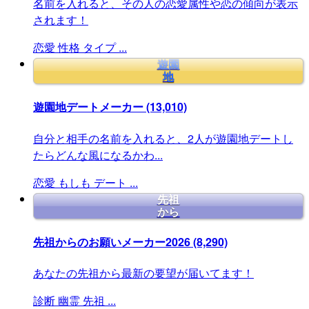
名前を入れると、その人の恋愛属性や恋の傾向が表示
されます！
恋愛
性格
タイプ
...
遊園
地
遊園地デートメーカー
(13,010)
自分と相手の名前を入れると、2人が遊園地デートし
たらどんな風になるかわ...
恋愛
もしも
デート
...
先祖
から
先祖からのお願いメーカー2026
(8,290)
あなたの先祖から最新の要望が届いてます！
診断
幽霊
先祖
...