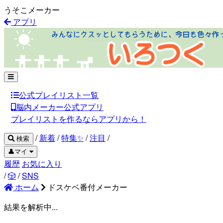
うそこメーカー
アプリ
公式プレイリスト一覧
脳内メーカー公式アプリ
プレイリストを作るならアプリから！
/
新着
/
特集✨
/
注目
/
検索
👤マイ
履歴
お気に入り
/
🎲
/
SNS
ホーム
ドスケベ番付メーカー
結果を解析中...