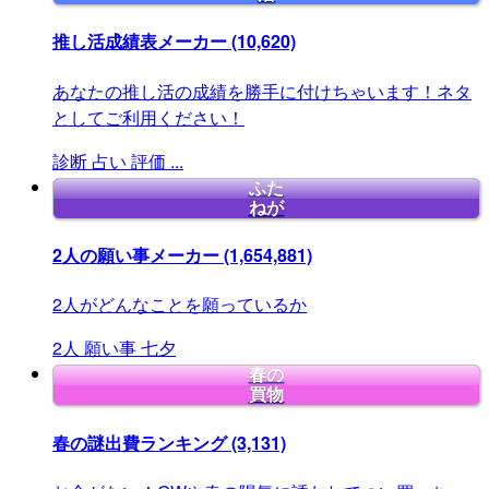
推し活成績表メーカー
(10,620)
あなたの推し活の成績を勝手に付けちゃいます！ネタ
としてご利用ください！
診断
占い
評価
...
ふた
ねが
2人の願い事メーカー
(1,654,881)
2人がどんなことを願っているか
2人
願い事
七夕
春の
買物
春の謎出費ランキング
(3,131)