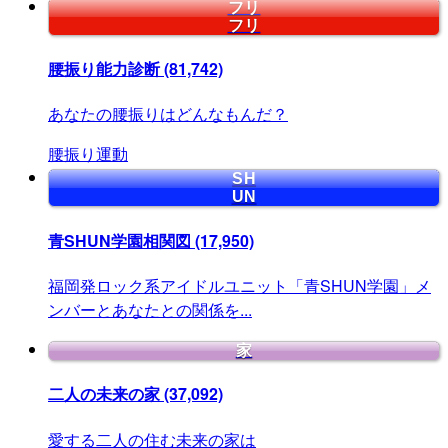
フリ
フリ
腰振り能力診断
(81,742)
あなたの腰振りはどんなもんだ？
腰振り運動
SH
UN
青SHUN学園相関図
(17,950)
福岡発ロック系アイドルユニット「青SHUN学園」メ
ンバーとあなたとの関係を...
家
二人の未来の家
(37,092)
愛する二人の住む未来の家は