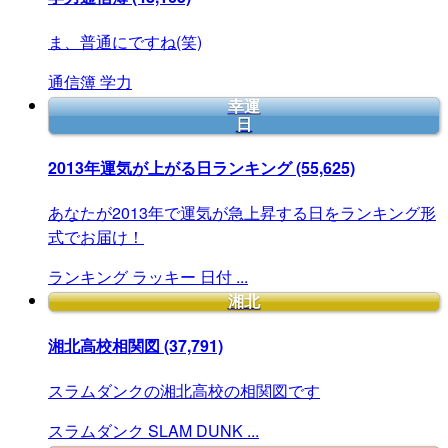
ま、普通にですね(笑)
通信簿
学力
幸運
日
2013年運気が上がる日ランキング
(55,625)
あなたが2013年で運気が急上昇する日をランキング形
式でお届け！
ランキング
ラッキー
日付
...
湘北
湘北高校相関図
(37,791)
スラムダンクの湘北高校の相関図です
スラムダンク
SLAM
DUNK
...