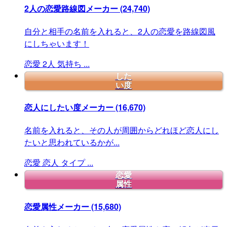
2人の恋愛路線図メーカー
(24,740)
自分と相手の名前を入れると、2人の恋愛を路線図風
にしちゃいます！
恋愛
2人
気持ち
...
した
い度
恋人にしたい度メーカー
(16,670)
名前を入れると、その人が周囲からどれほど恋人にし
たいと思われているかが...
恋愛
恋人
タイプ
...
恋愛
属性
恋愛属性メーカー
(15,680)