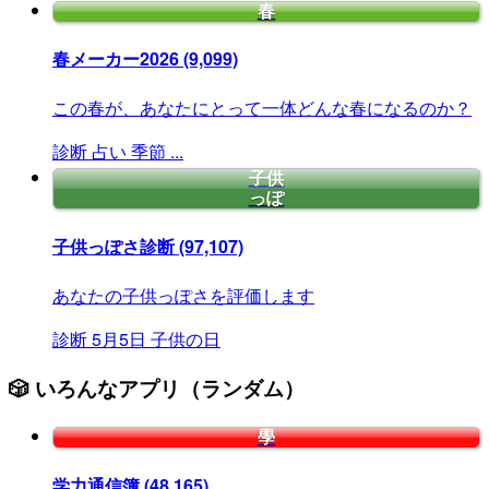
春
春メーカー2026
(9,099)
この春が、あなたにとって一体どんな春になるのか？
診断
占い
季節
...
子供
っぽ
子供っぽさ診断
(97,107)
あなたの子供っぽさを評価します
診断
5月5日
子供の日
🎲 いろんなアプリ（ランダム）
學
学力通信簿
(48,165)