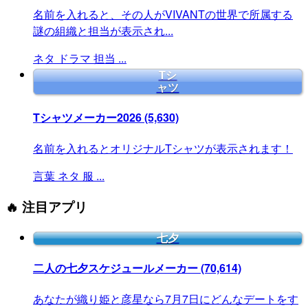
名前を入れると、その人がVIVANTの世界で所属する
謎の組織と担当が表示され...
ネタ
ドラマ
担当
...
Tシ
ャツ
Tシャツメーカー2026
(5,630)
名前を入れるとオリジナルTシャツが表示されます！
言葉
ネタ
服
...
🔥 注目アプリ
七夕
二人の七夕スケジュールメーカー
(70,614)
あなたが織り姫と彦星なら7月7日にどんなデートをす