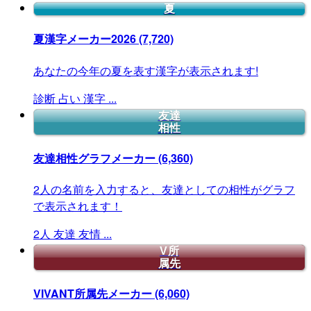
夏
夏漢字メーカー2026
(7,720)
あなたの今年の夏を表す漢字が表示されます!
診断
占い
漢字
...
友達
相性
友達相性グラフメーカー
(6,360)
2人の名前を入力すると、友達としての相性がグラフ
で表示されます！
2人
友達
友情
...
V所
属先
VIVANT所属先メーカー
(6,060)