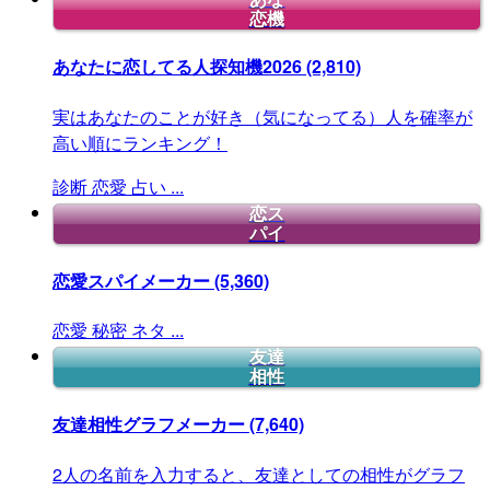
恋機
あなたに恋してる人探知機2026
(2,810)
実はあなたのことが好き（気になってる）人を確率が
高い順にランキング！
診断
恋愛
占い
...
恋ス
パイ
恋愛スパイメーカー
(5,360)
恋愛
秘密
ネタ
...
友達
相性
友達相性グラフメーカー
(7,640)
2人の名前を入力すると、友達としての相性がグラフ