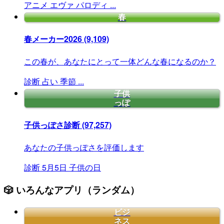
アニメ
エヴァ
パロディ
...
春
春メーカー2026
(9,109)
この春が、あなたにとって一体どんな春になるのか？
診断
占い
季節
...
子供
っぽ
子供っぽさ診断
(97,257)
あなたの子供っぽさを評価します
診断
5月5日
子供の日
🎲 いろんなアプリ（ランダム）
ビジ
ネス