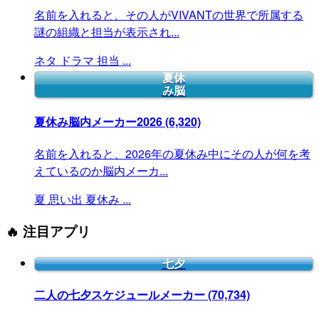
名前を入れると、その人がVIVANTの世界で所属する
謎の組織と担当が表示され...
ネタ
ドラマ
担当
...
夏休
み脳
夏休み脳内メーカー2026
(6,320)
名前を入れると、2026年の夏休み中にその人が何を考
えているのか脳内メーカ...
夏
思い出
夏休み
...
🔥 注目アプリ
七夕
二人の七夕スケジュールメーカー
(70,734)