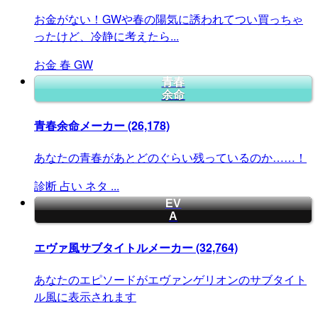
お金がない！GWや春の陽気に誘われてつい買っちゃ
ったけど、冷静に考えたら...
お金
春
GW
青春
余命
青春余命メーカー
(26,178)
あなたの青春があとどのぐらい残っているのか……！
診断
占い
ネタ
...
EV
A
エヴァ風サブタイトルメーカー
(32,764)
あなたのエピソードがエヴァンゲリオンのサブタイト
ル風に表示されます