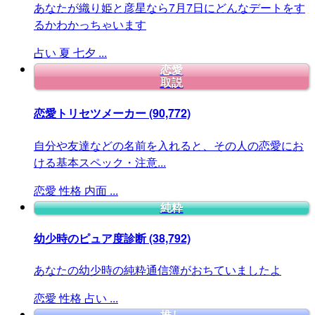
あなたが織り姫と彦星なら7月7日にどんなデートをす
るかわかっちゃいます
占い
夏
七夕
...
恋愛
取説
恋愛トリセツメーカー
(90,772)
自分や友達などの名前を入れると、その人の恋愛にお
ける基本スペック・注意...
恋愛
性格
内面
...
純粋
幼少時のピュア度診断
(38,792)
あなたの幼少時の純粋通信簿がおちていましたよ
恋愛
性格
占い
...