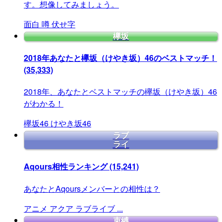
す。想像してみましょう。
面白
噂
伏せ字
欅坂
2018年あなたと欅坂（けやき坂）46のベストマッチ！
(35,333)
2018年、あなたとベストマッチの欅坂（けやき坂）46
がわかる！
欅坂46
けやき坂46
ラブ
ライ
Aqours相性ランキング
(15,241)
あなたとAqoursメンバーとの相性は？
アニメ
アクア
ラブライブ
...
束縛