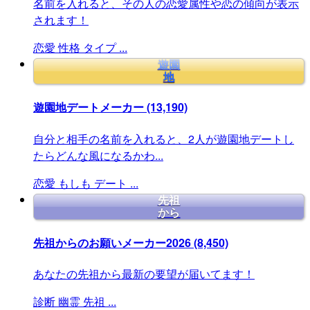
名前を入れると、その人の恋愛属性や恋の傾向が表示
されます！
恋愛
性格
タイプ
...
遊園
地
遊園地デートメーカー
(13,190)
自分と相手の名前を入れると、2人が遊園地デートし
たらどんな風になるかわ...
恋愛
もしも
デート
...
先祖
から
先祖からのお願いメーカー2026
(8,450)
あなたの先祖から最新の要望が届いてます！
診断
幽霊
先祖
...