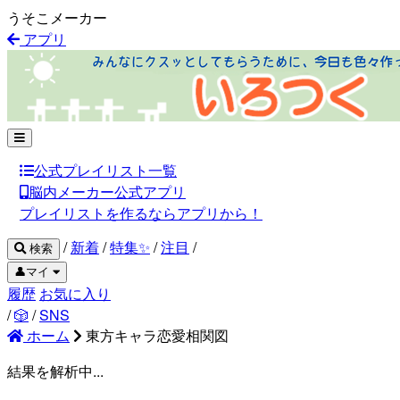
うそこメーカー
アプリ
公式プレイリスト一覧
脳内メーカー公式アプリ
プレイリストを作るならアプリから！
/
新着
/
特集✨
/
注目
/
検索
👤マイ
履歴
お気に入り
/
🎲
/
SNS
ホーム
東方キャラ恋愛相関図
結果を解析中...