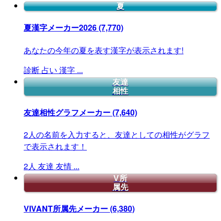
夏
夏漢字メーカー2026
(7,770)
あなたの今年の夏を表す漢字が表示されます!
診断
占い
漢字
...
友達
相性
友達相性グラフメーカー
(7,640)
2人の名前を入力すると、友達としての相性がグラフ
で表示されます！
2人
友達
友情
...
V所
属先
VIVANT所属先メーカー
(6,380)