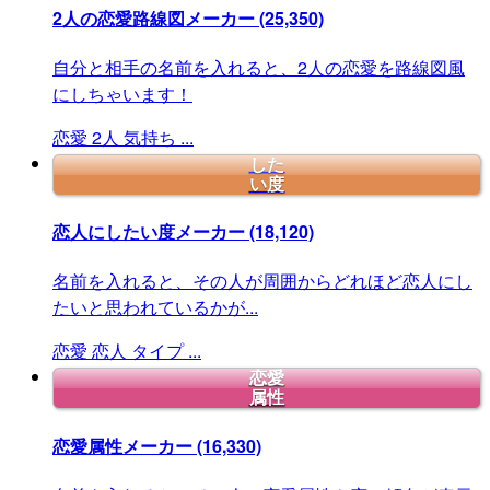
2人の恋愛路線図メーカー
(25,350)
自分と相手の名前を入れると、2人の恋愛を路線図風
にしちゃいます！
恋愛
2人
気持ち
...
した
い度
恋人にしたい度メーカー
(18,120)
名前を入れると、その人が周囲からどれほど恋人にし
たいと思われているかが...
恋愛
恋人
タイプ
...
恋愛
属性
恋愛属性メーカー
(16,330)