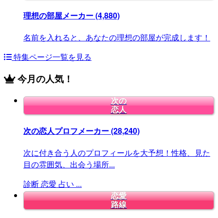
理想の部屋メーカー
(4,880)
名前を入れると、あなたの理想の部屋が完成します！
特集ページ一覧を見る
今月の人気！
次の
恋人
次の恋人プロフメーカー
(28,240)
次に付き合う人のプロフィールを大予想！性格、見た
目の雰囲気、出会う場所...
診断
恋愛
占い
...
恋愛
路線