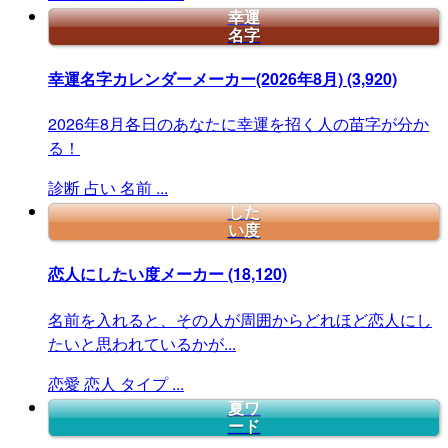
幸運
名字
幸運名字カレンダーメーカー(2026年8月)
(3,920)
2026年8月各日のあなたに幸運を招く人の苗字が分か
る！
診断
占い
名前
...
した
い度
恋人にしたい度メーカー
(18,120)
名前を入れると、その人が周囲からどれほど恋人にし
たいと思われているかが...
恋愛
恋人
タイプ
...
夏ワ
ード