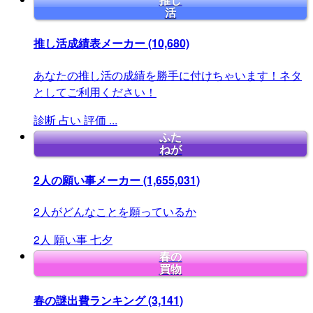
推し
活
推し活成績表メーカー
(10,680)
あなたの推し活の成績を勝手に付けちゃいます！ネタ
としてご利用ください！
診断
占い
評価
...
ふた
ねが
2人の願い事メーカー
(1,655,031)
2人がどんなことを願っているか
2人
願い事
七夕
春の
買物
春の謎出費ランキング
(3,141)