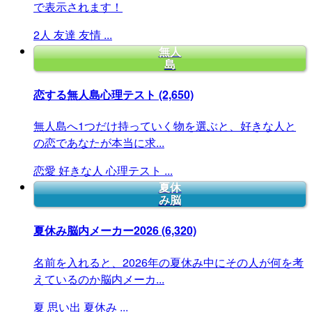
で表示されます！
2人
友達
友情
...
無人
島
恋する無人島心理テスト
(2,650)
無人島へ1つだけ持っていく物を選ぶと、好きな人と
の恋であなたが本当に求...
恋愛
好きな人
心理テスト
...
夏休
み脳
夏休み脳内メーカー2026
(6,320)
名前を入れると、2026年の夏休み中にその人が何を考
えているのか脳内メーカ...
夏
思い出
夏休み
...