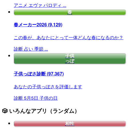
アニメ
エヴァ
パロディ
...
春
春メーカー2026
(9,129)
この春が、あなたにとって一体どんな春になるのか？
診断
占い
季節
...
子供
っぽ
子供っぽさ診断
(97,367)
あなたの子供っぽさを評価します
診断
5月5日
子供の日
🎲 いろんなアプリ（ランダム）
相性