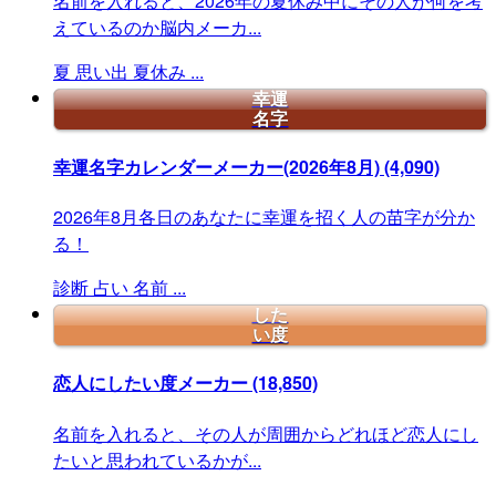
名前を入れると、2026年の夏休み中にその人が何を考
えているのか脳内メーカ...
夏
思い出
夏休み
...
幸運
名字
幸運名字カレンダーメーカー(2026年8月)
(4,090)
2026年8月各日のあなたに幸運を招く人の苗字が分か
る！
診断
占い
名前
...
した
い度
恋人にしたい度メーカー
(18,850)
名前を入れると、その人が周囲からどれほど恋人にし
たいと思われているかが...