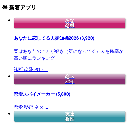
🌟 新着アプリ
あな
恋機
あなたに恋してる人探知機2026
(3,920)
実はあなたのことが好き（気になってる）人を確率が
高い順にランキング！
診断
恋愛
占い
...
恋ス
パイ
恋愛スパイメーカー
(5,800)
恋愛
秘密
ネタ
...
友達
相性