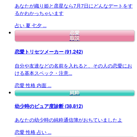
あなたが織り姫と彦星なら7月7日にどんなデートをす
るかわかっちゃいます
占い
夏
七夕
...
恋愛
取説
恋愛トリセツメーカー
(91,242)
自分や友達などの名前を入れると、その人の恋愛にお
ける基本スペック・注意...
恋愛
性格
内面
...
純粋
幼少時のピュア度診断
(38,812)
あなたの幼少時の純粋通信簿がおちていましたよ
恋愛
性格
占い
...