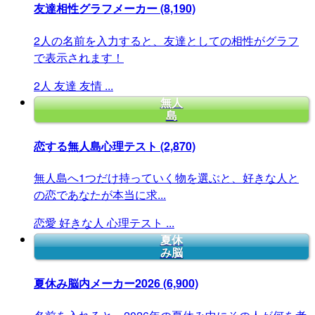
友達相性グラフメーカー
(8,190)
2人の名前を入力すると、友達としての相性がグラフ
で表示されます！
2人
友達
友情
...
無人
島
恋する無人島心理テスト
(2,870)
無人島へ1つだけ持っていく物を選ぶと、好きな人と
の恋であなたが本当に求...
恋愛
好きな人
心理テスト
...
夏休
み脳
夏休み脳内メーカー2026
(6,900)