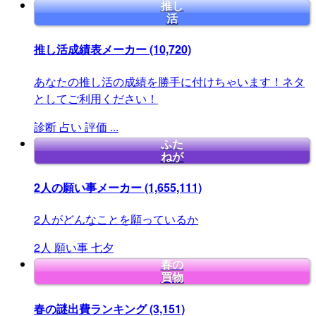
推し
活
推し活成績表メーカー
(10,720)
あなたの推し活の成績を勝手に付けちゃいます！ネタ
としてご利用ください！
診断
占い
評価
...
ふた
ねが
2人の願い事メーカー
(1,655,111)
2人がどんなことを願っているか
2人
願い事
七夕
春の
買物
春の謎出費ランキング
(3,151)