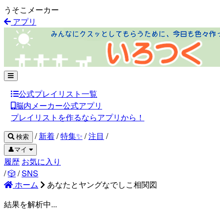
うそこメーカー
アプリ
公式プレイリスト一覧
脳内メーカー公式アプリ
プレイリストを作るならアプリから！
/
新着
/
特集✨
/
注目
/
検索
👤マイ
履歴
お気に入り
/
🎲
/
SNS
ホーム
あなたとヤングなでしこ相関図
結果を解析中...