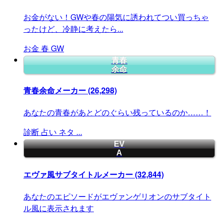
お金がない！GWや春の陽気に誘われてつい買っちゃ
ったけど、冷静に考えたら...
お金
春
GW
青春
余命
青春余命メーカー
(26,298)
あなたの青春があとどのぐらい残っているのか……！
診断
占い
ネタ
...
EV
A
エヴァ風サブタイトルメーカー
(32,844)
あなたのエピソードがエヴァンゲリオンのサブタイト
ル風に表示されます