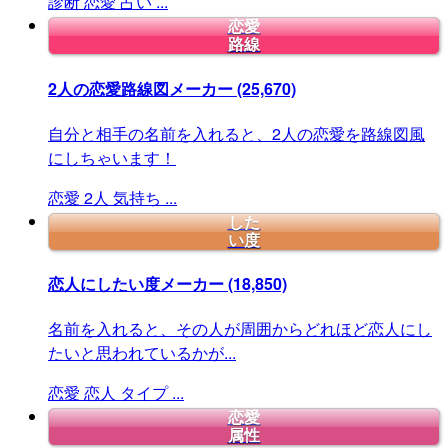
診断
恋愛
占い
...
恋愛
路線
2人の恋愛路線図メーカー
(25,670)
自分と相手の名前を入れると、2人の恋愛を路線図風
にしちゃいます！
恋愛
2人
気持ち
...
した
い度
恋人にしたい度メーカー
(18,850)
名前を入れると、その人が周囲からどれほど恋人にし
たいと思われているかが...
恋愛
恋人
タイプ
...
恋愛
属性