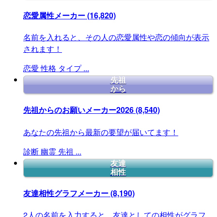
恋愛属性メーカー
(16,820)
名前を入れると、その人の恋愛属性や恋の傾向が表示
されます！
恋愛
性格
タイプ
...
先祖
から
先祖からのお願いメーカー2026
(8,540)
あなたの先祖から最新の要望が届いてます！
診断
幽霊
先祖
...
友達
相性
友達相性グラフメーカー
(8,190)
2人の名前を入力すると、友達としての相性がグラフ