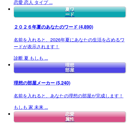
恋愛
恋人
タイプ
...
夏ワ
ード
２０２６年夏のあなたのワード
(4,890)
名前を入れると、2026年夏にあなたの生活を占めるワ
ードが表示されます！
診断
夏
もしも
...
理想
部屋
理想の部屋メーカー
(5,240)
名前を入れると、あなたの理想の部屋が完成します！
もしも
家
未来
...
恋愛
属性