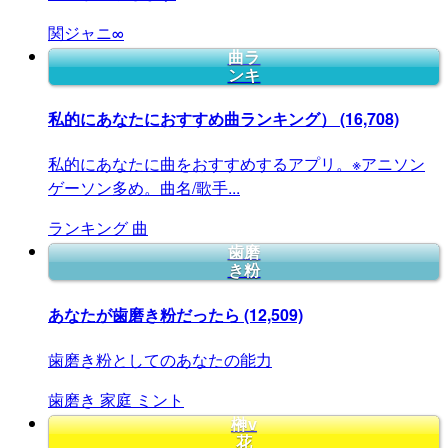
関ジャニ∞
曲ラ
ンキ
私的にあなたにおすすめ曲ランキング）
(16,708)
私的にあなたに曲をおすすめするアプリ。※アニソン
ゲーソン多め。曲名/歌手...
ランキング
曲
歯磨
き粉
あなたが歯磨き粉だったら
(12,509)
歯磨き粉としてのあなたの能力
歯磨き
家庭
ミント
榊v
花