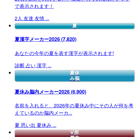
で表示されます！
2人
友達
友情
...
夏
夏漢字メーカー2026
(7,820)
あなたの今年の夏を表す漢字が表示されます!
診断
占い
漢字
...
夏休
み脳
夏休み脳内メーカー2026
(6,900)
名前を入れると、2026年の夏休み中にその人が何を考
えているのか脳内メーカ...
夏
思い出
夏休み
...
V所