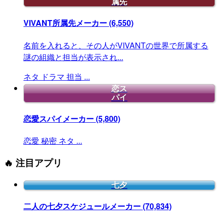
属先
VIVANT所属先メーカー
(6,550)
名前を入れると、その人がVIVANTの世界で所属する
謎の組織と担当が表示され...
ネタ
ドラマ
担当
...
恋ス
パイ
恋愛スパイメーカー
(5,800)
恋愛
秘密
ネタ
...
🔥 注目アプリ
七夕
二人の七夕スケジュールメーカー
(70,834)