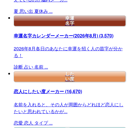
夏
思い出
夏休み
...
幸運
名字
幸運名字カレンダーメーカー(2026年8月)
(3,570)
2026年8月各日のあなたに幸運を招く人の苗字が分か
る！
診断
占い
名前
...
した
い度
恋人にしたい度メーカー
(16,670)
名前を入れると、その人が周囲からどれほど恋人にし
たいと思われているかが...
恋愛
恋人
タイプ
...