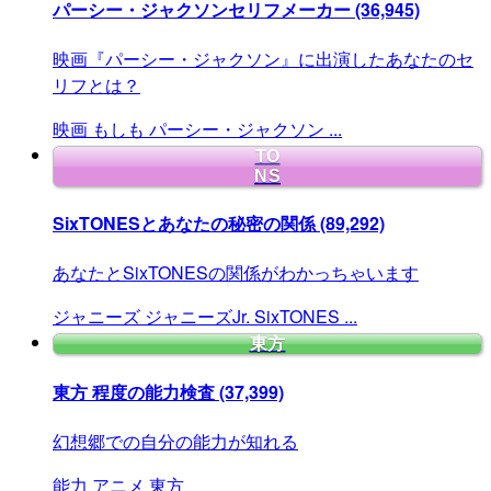
パーシー・ジャクソンセリフメーカー
(36,945)
映画『パーシー・ジャクソン』に出演したあなたのセ
リフとは？
映画
もしも
パーシー・ジャクソン
...
TO
NS
SixTONESとあなたの秘密の関係
(89,292)
あなたとSixTONESの関係がわかっちゃいます
ジャニーズ
ジャニーズJr.
SixTONES
...
東方
東方 程度の能力検査
(37,399)
幻想郷での自分の能力が知れる
能力
アニメ
東方