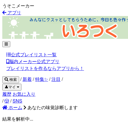
うそこメーカー
アプリ
公式プレイリスト一覧
脳内メーカー公式アプリ
プレイリストを作るならアプリから！
/
新着
/
特集✨
/
注目
/
検索
👤マイ
履歴
お気に入り
/
🎲
/
SNS
ホーム
あなたの味覚診断します
結果を解析中...