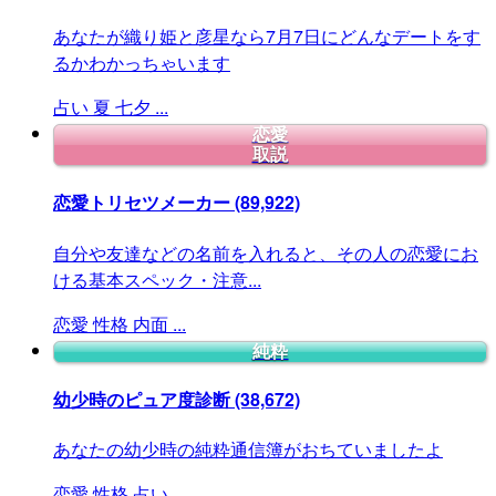
あなたが織り姫と彦星なら7月7日にどんなデートをす
るかわかっちゃいます
占い
夏
七夕
...
恋愛
取説
恋愛トリセツメーカー
(89,922)
自分や友達などの名前を入れると、その人の恋愛にお
ける基本スペック・注意...
恋愛
性格
内面
...
純粋
幼少時のピュア度診断
(38,672)
あなたの幼少時の純粋通信簿がおちていましたよ
恋愛
性格
占い
...