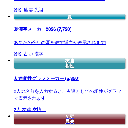
診断
幽霊
先祖
...
夏
夏漢字メーカー2026
(7,720)
あなたの今年の夏を表す漢字が表示されます!
診断
占い
漢字
...
友達
相性
友達相性グラフメーカー
(6,350)
2人の名前を入力すると、友達としての相性がグラフ
で表示されます！
2人
友達
友情
...
V所
属先