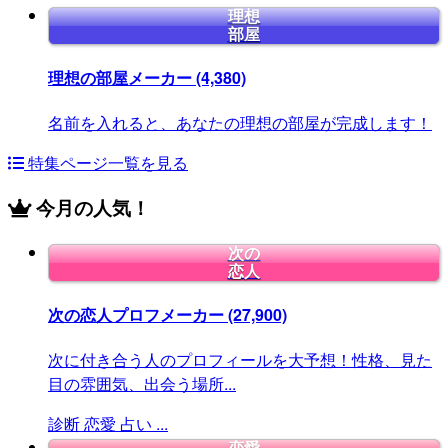
理想
部屋
理想の部屋メーカー
(4,380)
名前を入れると、あなたの理想の部屋が完成します！
特集ページ一覧を見る
今月の人気！
次の
恋人
次の恋人プロフメーカー
(27,900)
次に付き合う人のプロフィールを大予想！性格、見た
目の雰囲気、出会う場所...
診断
恋愛
占い
...