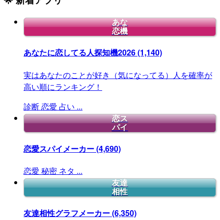
あな
恋機
あなたに恋してる人探知機2026
(1,140)
実はあなたのことが好き（気になってる）人を確率が
高い順にランキング！
診断
恋愛
占い
...
恋ス
パイ
恋愛スパイメーカー
(4,690)
恋愛
秘密
ネタ
...
友達
相性
友達相性グラフメーカー
(6,350)