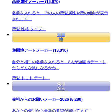
恋愛属性メーカー
(15,670)
名前を入れると、その人の恋愛属性や恋の傾向が表示
されます！
恋愛
性格
タイプ
...
遊園
地
遊園地デートメーカー
(13,010)
自分と相手の名前を入れると、2人が遊園地デートし
たらどんな風になるかわ...
恋愛
もしも
デート
...
先祖
から
先祖からのお願いメーカー2026
(8,280)
あなたの先祖から最新の要望が届いてます！