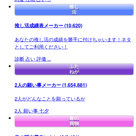
推し
活
推し活成績表メーカー
(10,620)
あなたの推し活の成績を勝手に付けちゃいます！ネタ
としてご利用ください！
診断
占い
評価
...
ふた
ねが
2人の願い事メーカー
(1,654,881)
2人がどんなことを願っているか
2人
願い事
七夕
春の
買物