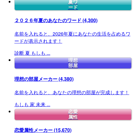
夏ワ
ード
２０２６年夏のあなたのワード
(4,300)
名前を入れると、2026年夏にあなたの生活を占めるワ
ードが表示されます！
診断
夏
もしも
...
理想
部屋
理想の部屋メーカー
(4,380)
名前を入れると、あなたの理想の部屋が完成します！
もしも
家
未来
...
恋愛
属性
恋愛属性メーカー
(15,670)