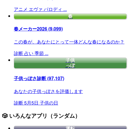
アニメ
エヴァ
パロディ
...
春
春メーカー2026
(9,099)
この春が、あなたにとって一体どんな春になるのか？
診断
占い
季節
...
子供
っぽ
子供っぽさ診断
(97,107)
あなたの子供っぽさを評価します
診断
5月5日
子供の日
🎲 いろんなアプリ（ランダム）
運転