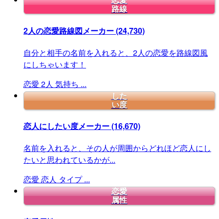
恋愛
路線
2人の恋愛路線図メーカー
(24,730)
自分と相手の名前を入れると、2人の恋愛を路線図風
にしちゃいます！
恋愛
2人
気持ち
...
した
い度
恋人にしたい度メーカー
(16,670)
名前を入れると、その人が周囲からどれほど恋人にし
たいと思われているかが...
恋愛
恋人
タイプ
...
恋愛
属性