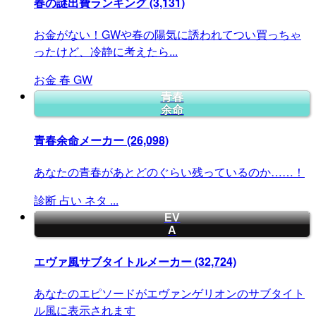
春の謎出費ランキング
(3,131)
お金がない！GWや春の陽気に誘われてつい買っちゃ
ったけど、冷静に考えたら...
お金
春
GW
青春
余命
青春余命メーカー
(26,098)
あなたの青春があとどのぐらい残っているのか……！
診断
占い
ネタ
...
EV
A
エヴァ風サブタイトルメーカー
(32,724)
あなたのエピソードがエヴァンゲリオンのサブタイト
ル風に表示されます