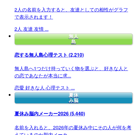
2人の名前を入力すると、友達としての相性がグラフ
で表示されます！
2人
友達
友情
...
無人
島
恋する無人島心理テスト
(2,210)
無人島へ1つだけ持っていく物を選ぶと、好きな人と
の恋であなたが本当に求...
恋愛
好きな人
心理テスト
...
夏休
み脳
夏休み脳内メーカー2026
(5,440)
名前を入れると、2026年の夏休み中にその人が何を考
えているのか脳内メーカ...