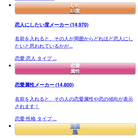
した
い度
恋人にしたい度メーカー
(14,970)
名前を入れると、その人が周囲からどれほど恋人にし
たいと思われているかが...
恋愛
恋人
タイプ
...
恋愛
属性
恋愛属性メーカー
(14,800)
名前を入れると、その人の恋愛属性や恋の傾向が表示
されます！
恋愛
性格
タイプ
...
遊園
地