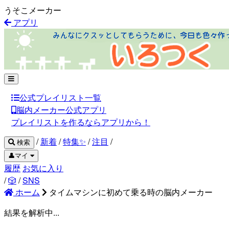
うそこメーカー
アプリ
公式プレイリスト一覧
脳内メーカー公式アプリ
プレイリストを作るならアプリから！
/
新着
/
特集✨
/
注目
/
検索
👤マイ
履歴
お気に入り
/
🎲
/
SNS
ホーム
タイムマシンに初めて乗る時の脳内メーカー
結果を解析中...