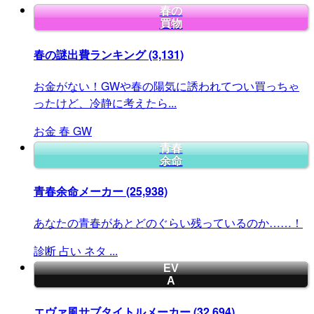
春の
買物
春の謎出費ランキング
(3,131)
お金がない！GWや春の陽気に誘われてつい買っちゃ
ったけど、冷静に考えたら...
お金
春
GW
青春
余命
青春余命メーカー
(25,938)
あなたの青春があとどのぐらい残っているのか……！
診断
占い
ネタ
...
EV
A
エヴァ風サブタイトルメーカー
(32,694)