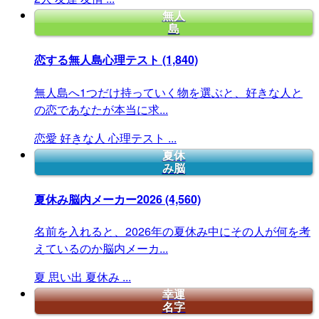
無人
島
恋する無人島心理テスト
(1,840)
無人島へ1つだけ持っていく物を選ぶと、好きな人と
の恋であなたが本当に求...
恋愛
好きな人
心理テスト
...
夏休
み脳
夏休み脳内メーカー2026
(4,560)
名前を入れると、2026年の夏休み中にその人が何を考
えているのか脳内メーカ...
夏
思い出
夏休み
...
幸運
名字