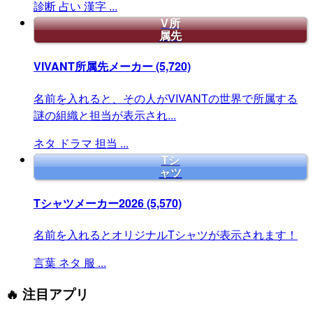
診断
占い
漢字
...
V所
属先
VIVANT所属先メーカー
(5,720)
名前を入れると、その人がVIVANTの世界で所属する
謎の組織と担当が表示され...
ネタ
ドラマ
担当
...
Tシ
ャツ
Tシャツメーカー2026
(5,570)
名前を入れるとオリジナルTシャツが表示されます！
言葉
ネタ
服
...
🔥 注目アプリ