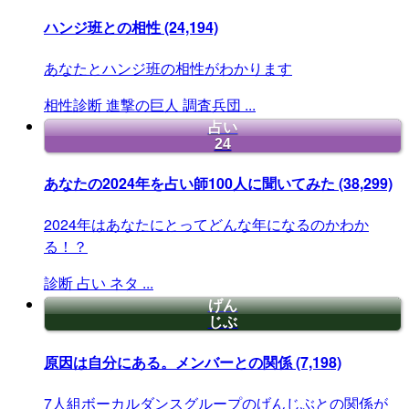
ハンジ班との相性
(24,194)
あなたとハンジ班の相性がわかります
相性診断
進撃の巨人
調査兵団
...
占い
24
あなたの2024年を占い師100人に聞いてみた
(38,299)
2024年はあなたにとってどんな年になるのかわか
る！？
診断
占い
ネタ
...
げん
じぶ
原因は自分にある。メンバーとの関係
(7,198)
7人組ボーカルダンスグループのげんじぶとの関係が