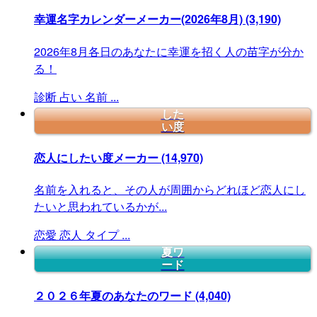
幸運名字カレンダーメーカー(2026年8月)
(3,190)
2026年8月各日のあなたに幸運を招く人の苗字が分か
る！
診断
占い
名前
...
した
い度
恋人にしたい度メーカー
(14,970)
名前を入れると、その人が周囲からどれほど恋人にし
たいと思われているかが...
恋愛
恋人
タイプ
...
夏ワ
ード
２０２６年夏のあなたのワード
(4,040)