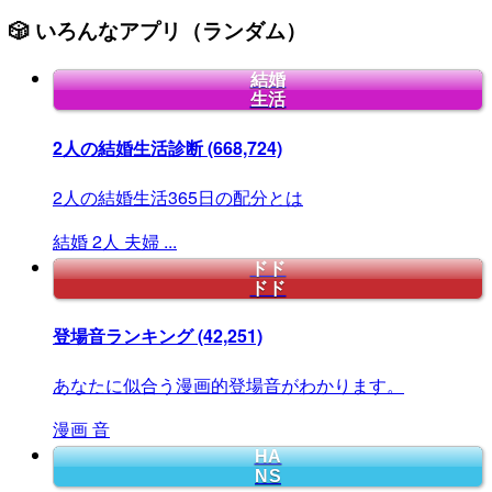
🎲 いろんなアプリ（ランダム）
結婚
生活
2人の結婚生活診断
(668,724)
2人の結婚生活365日の配分とは
結婚
2人
夫婦
...
ドド
ドド
登場音ランキング
(42,251)
あなたに似合う漫画的登場音がわかります。
漫画
音
HA
NS