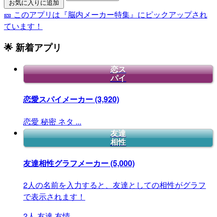
お気に入りに追加
🎫 このアプリは『脳内メーカー特集』にピックアップされ
ています！
🌟 新着アプリ
恋ス
パイ
恋愛スパイメーカー
(3,920)
恋愛
秘密
ネタ
...
友達
相性
友達相性グラフメーカー
(5,000)
2人の名前を入力すると、友達としての相性がグラフ
で表示されます！
2人
友達
友情
...