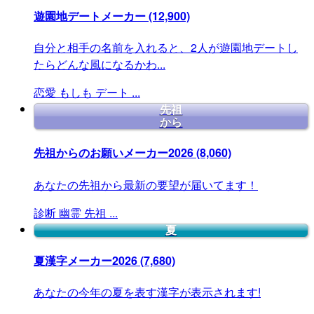
遊園地デートメーカー
(12,900)
自分と相手の名前を入れると、2人が遊園地デートし
たらどんな風になるかわ...
恋愛
もしも
デート
...
先祖
から
先祖からのお願いメーカー2026
(8,060)
あなたの先祖から最新の要望が届いてます！
診断
幽霊
先祖
...
夏
夏漢字メーカー2026
(7,680)
あなたの今年の夏を表す漢字が表示されます!