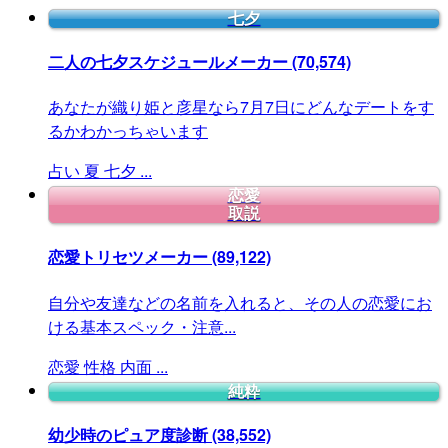
七夕
二人の七夕スケジュールメーカー
(70,574)
あなたが織り姫と彦星なら7月7日にどんなデートをす
るかわかっちゃいます
占い
夏
七夕
...
恋愛
取説
恋愛トリセツメーカー
(89,122)
自分や友達などの名前を入れると、その人の恋愛にお
ける基本スペック・注意...
恋愛
性格
内面
...
純粋
幼少時のピュア度診断
(38,552)