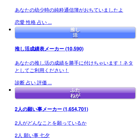
あなたの幼少時の純粋通信簿がおちていましたよ
恋愛
性格
占い
...
推し
活
推し活成績表メーカー
(10,590)
あなたの推し活の成績を勝手に付けちゃいます！ネタ
としてご利用ください！
診断
占い
評価
...
ふた
ねが
2人の願い事メーカー
(1,654,701)
2人がどんなことを願っているか
2人
願い事
七夕