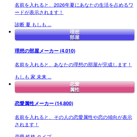
名前を入れると、2026年夏にあなたの生活を占めるワ
ードが表示されます！
診断
夏
もしも
...
理想
部屋
理想の部屋メーカー
(4,010)
名前を入れると、あなたの理想の部屋が完成します！
もしも
家
未来
...
恋愛
属性
恋愛属性メーカー
(14,800)
名前を入れると、その人の恋愛属性や恋の傾向が表示
されます！
恋愛
性格
タイプ
...