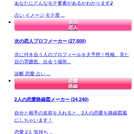
あなたにどんなモテ要素があるかわかります♪
占い
イメージ
モテ度
...
次の
恋人
次の恋人プロフメーカー
(27,500)
次に付き合う人のプロフィールを大予想！性格、見た
目の雰囲気、出会う場所...
診断
恋愛
占い
...
恋愛
路線
2人の恋愛路線図メーカー
(24,240)
自分と相手の名前を入れると、2人の恋愛を路線図風
にしちゃいます！
恋愛
2人
気持ち
...