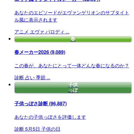
あなたのエピソードがエヴァンゲリオンのサブタイト
ル風に表示されます
アニメ
エヴァ
パロディ
...
春
春メーカー2026
(9,089)
この春が、あなたにとって一体どんな春になるのか？
診断
占い
季節
...
子供
っぽ
子供っぽさ診断
(96,887)
あなたの子供っぽさを評価します
診断
5月5日
子供の日