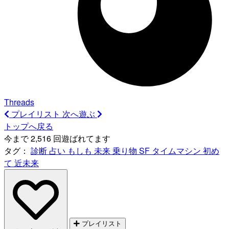
Threads
プレイリスト
次へ遊ぶ
トップへ戻る
今まで 2,516 回遊ばれてます
タグ：
診断
占い
もしも
未来
乗り物
SF
タイムマシン
初め
て
近未来
プレイリスト