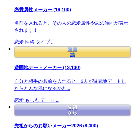
恋愛属性メーカー
(16,100)
名前を入れると、その人の恋愛属性や恋の傾向が表示
されます！
恋愛
性格
タイプ
...
遊園
地
遊園地デートメーカー
(13,130)
自分と相手の名前を入れると、2人が遊園地デートし
たらどんな風になるかわ...
恋愛
もしも
デート
...
先祖
から
先祖からのお願いメーカー2026
(8,400)