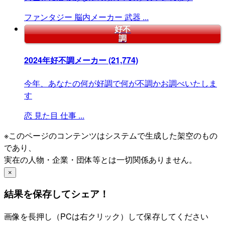
ファンタジー
脳内メーカー
武器
...
好不
調
2024年好不調メーカー
(21,774)
今年、あなたの何が好調で何が不調かお調べいたしま
す
恋
見た目
仕事
...
※このページのコンテンツはシステムで生成した架空のもの
であり、
実在の人物・企業・団体等とは一切関係ありません。
×
結果を保存してシェア！
画像を長押し（PCは右クリック）して保存してください