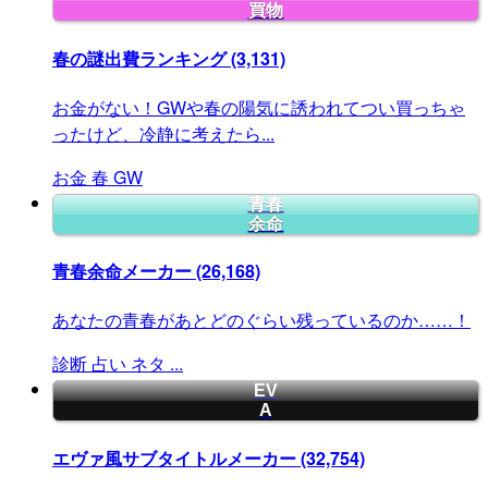
買物
春の謎出費ランキング
(3,131)
お金がない！GWや春の陽気に誘われてつい買っちゃ
ったけど、冷静に考えたら...
お金
春
GW
青春
余命
青春余命メーカー
(26,168)
あなたの青春があとどのぐらい残っているのか……！
診断
占い
ネタ
...
EV
A
エヴァ風サブタイトルメーカー
(32,754)