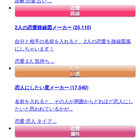
診断
恋愛
占い
...
恋愛
路線
2人の恋愛路線図メーカー
(25,110)
自分と相手の名前を入れると、2人の恋愛を路線図風
にしちゃいます！
恋愛
2人
気持ち
...
した
い度
恋人にしたい度メーカー
(17,540)
名前を入れると、その人が周囲からどれほど恋人にし
たいと思われているかが...
恋愛
恋人
タイプ
...
恋愛
属性