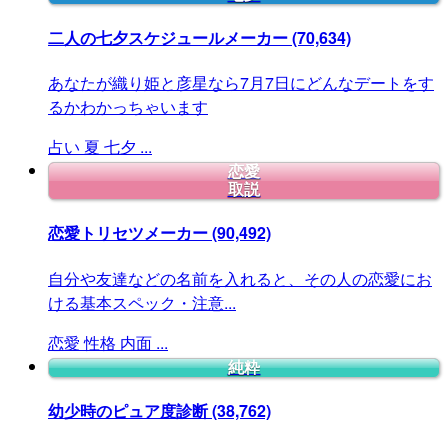
二人の七夕スケジュールメーカー
(70,634)
あなたが織り姫と彦星なら7月7日にどんなデートをす
るかわかっちゃいます
占い
夏
七夕
...
恋愛
取説
恋愛トリセツメーカー
(90,492)
自分や友達などの名前を入れると、その人の恋愛にお
ける基本スペック・注意...
恋愛
性格
内面
...
純粋
幼少時のピュア度診断
(38,762)