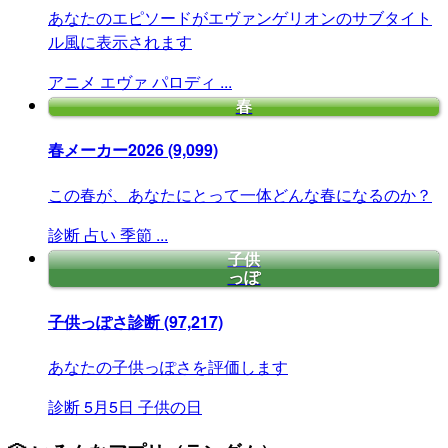
あなたのエピソードがエヴァンゲリオンのサブタイト
ル風に表示されます
アニメ
エヴァ
パロディ
...
春
春メーカー2026
(9,099)
この春が、あなたにとって一体どんな春になるのか？
診断
占い
季節
...
子供
っぽ
子供っぽさ診断
(97,217)
あなたの子供っぽさを評価します
診断
5月5日
子供の日