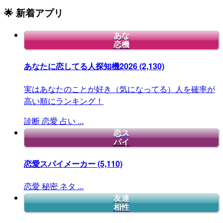
🌟 新着アプリ
あな
恋機
あなたに恋してる人探知機2026
(2,130)
実はあなたのことが好き（気になってる）人を確率が
高い順にランキング！
診断
恋愛
占い
...
恋ス
パイ
恋愛スパイメーカー
(5,110)
恋愛
秘密
ネタ
...
友達
相性