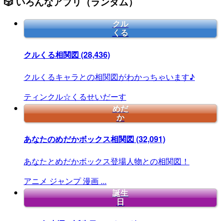
🎲 いろんなアプリ（ランダム）
クル
くる
クルくる相関図
(28,436)
クルくるキャラとの相関図がわかっちゃいます♪
ティンクル☆くるせいだーす
めだ
か
あなたのめだかボックス相関図
(32,091)
あなたとめだかボックス登場人物との相関図！
アニメ
ジャンプ
漫画
...
誕生
日