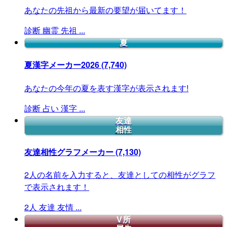
あなたの先祖から最新の要望が届いてます！
診断
幽霊
先祖
...
夏
夏漢字メーカー2026
(7,740)
あなたの今年の夏を表す漢字が表示されます!
診断
占い
漢字
...
友達
相性
友達相性グラフメーカー
(7,130)
2人の名前を入力すると、友達としての相性がグラフ
で表示されます！
2人
友達
友情
...
V所