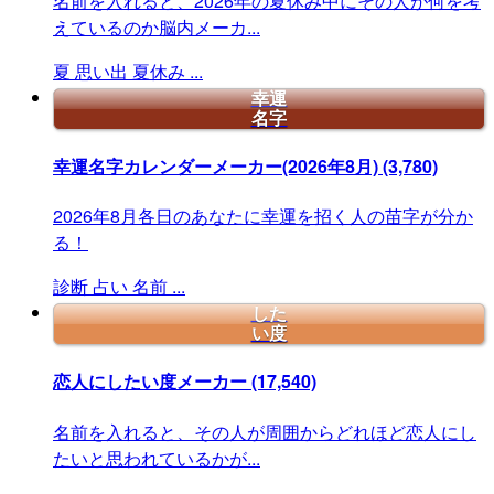
名前を入れると、2026年の夏休み中にその人が何を考
えているのか脳内メーカ...
夏
思い出
夏休み
...
幸運
名字
幸運名字カレンダーメーカー(2026年8月)
(3,780)
2026年8月各日のあなたに幸運を招く人の苗字が分か
る！
診断
占い
名前
...
した
い度
恋人にしたい度メーカー
(17,540)
名前を入れると、その人が周囲からどれほど恋人にし
たいと思われているかが...