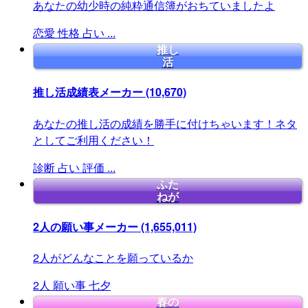
あなたの幼少時の純粋通信簿がおちていましたよ
恋愛
性格
占い
...
推し
活
推し活成績表メーカー
(10,670)
あなたの推し活の成績を勝手に付けちゃいます！ネタ
としてご利用ください！
診断
占い
評価
...
ふた
ねが
2人の願い事メーカー
(1,655,011)
2人がどんなことを願っているか
2人
願い事
七夕
春の