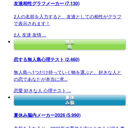
友達相性グラフメーカー
(7,130)
2人の名前を入力すると、友達としての相性がグラフ
で表示されます！
2人
友達
友情
...
無人
島
恋する無人島心理テスト
(2,460)
無人島へ1つだけ持っていく物を選ぶと、好きな人と
の恋であなたが本当に求...
恋愛
好きな人
心理テスト
...
夏休
み脳
夏休み脳内メーカー2026
(5,990)