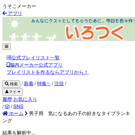
うそこメーカー
アプリ
公式プレイリスト一覧
脳内メーカー公式アプリ
プレイリストを作るならアプリから！
/
新着
/
特集✨
/
注目
/
検索
👤マイ
履歴
お気に入り
/
🎲
/
SNS
ホーム
男子用 気になるあの子の好きなタイプランキ
ング
結果を解析中...