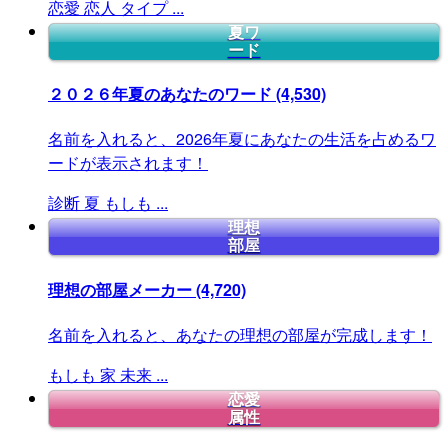
恋愛
恋人
タイプ
...
夏ワ
ード
２０２６年夏のあなたのワード
(4,530)
名前を入れると、2026年夏にあなたの生活を占めるワ
ードが表示されます！
診断
夏
もしも
...
理想
部屋
理想の部屋メーカー
(4,720)
名前を入れると、あなたの理想の部屋が完成します！
もしも
家
未来
...
恋愛
属性