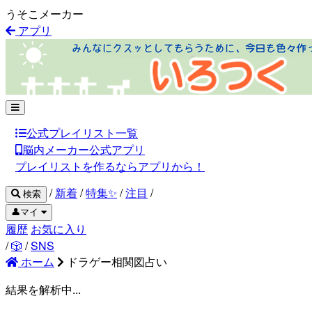
うそこメーカー
アプリ
公式プレイリスト一覧
脳内メーカー公式アプリ
プレイリストを作るならアプリから！
/
新着
/
特集✨
/
注目
/
検索
👤マイ
履歴
お気に入り
/
🎲
/
SNS
ホーム
ドラゲー相関図占い
結果を解析中...