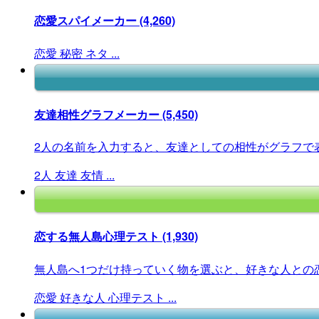
恋愛スパイメーカー
(4,260)
恋愛
秘密
ネタ
...
友達相性グラフメーカー
(5,450)
2人の名前を入力すると、友達としての相性がグラフで
2人
友達
友情
...
恋する無人島心理テスト
(1,930)
無人島へ1つだけ持っていく物を選ぶと、好きな人との恋
恋愛
好きな人
心理テスト
...