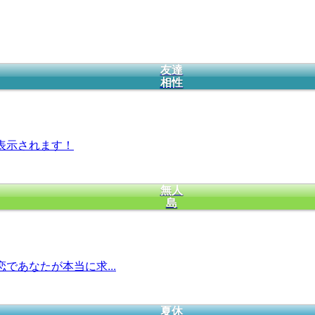
友達
相性
表示されます！
無人
島
であなたが本当に求...
夏休