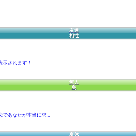
友達
相性
表示されます！
無人
島
であなたが本当に求...
夏休