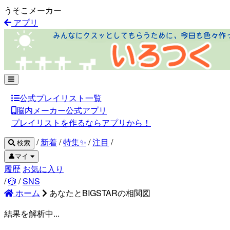
うそこメーカー
アプリ
公式プレイリスト一覧
脳内メーカー公式アプリ
プレイリストを作るならアプリから！
/
新着
/
特集✨
/
注目
/
検索
👤マイ
履歴
お気に入り
/
🎲
/
SNS
ホーム
あなたとBIGSTARの相関図
結果を解析中...