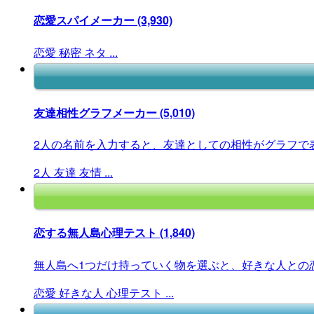
恋愛スパイメーカー
(3,930)
恋愛
秘密
ネタ
...
友達相性グラフメーカー
(5,010)
2人の名前を入力すると、友達としての相性がグラフで
2人
友達
友情
...
恋する無人島心理テスト
(1,840)
無人島へ1つだけ持っていく物を選ぶと、好きな人との恋
恋愛
好きな人
心理テスト
...