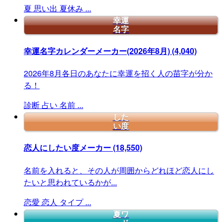
夏
思い出
夏休み
...
幸運
名字
幸運名字カレンダーメーカー(2026年8月)
(4,040)
2026年8月各日のあなたに幸運を招く人の苗字が分か
る！
診断
占い
名前
...
した
い度
恋人にしたい度メーカー
(18,550)
名前を入れると、その人が周囲からどれほど恋人にし
たいと思われているかが...
恋愛
恋人
タイプ
...
夏ワ