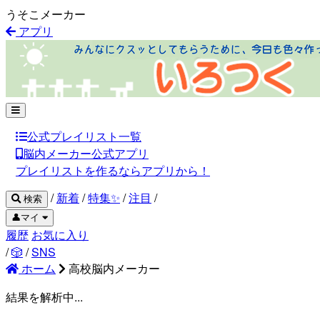
うそこメーカー
アプリ
公式プレイリスト一覧
脳内メーカー公式アプリ
プレイリストを作るならアプリから！
/
新着
/
特集✨
/
注目
/
検索
👤マイ
履歴
お気に入り
/
🎲
/
SNS
ホーム
高校脳内メーカー
結果を解析中...