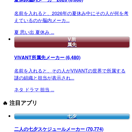
名前を入れると、2026年の夏休み中にその人が何を考
えているのか脳内メーカ...
夏
思い出
夏休み
...
V所
属先
VIVANT所属先メーカー
(6,480)
名前を入れると、その人がVIVANTの世界で所属する
謎の組織と担当が表示され...
ネタ
ドラマ
担当
...
🔥 注目アプリ
七夕
二人の七夕スケジュールメーカー
(70,774)