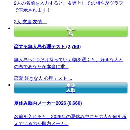
2人の名前を入力すると、友達としての相性がグラフ
で表示されます！
2人
友達
友情
...
無人
島
恋する無人島心理テスト
(2,790)
無人島へ1つだけ持っていく物を選ぶと、好きな人と
の恋であなたが本当に求...
恋愛
好きな人
心理テスト
...
夏休
み脳
夏休み脳内メーカー2026
(6,660)
名前を入れると、2026年の夏休み中にその人が何を考
えているのか脳内メーカ...