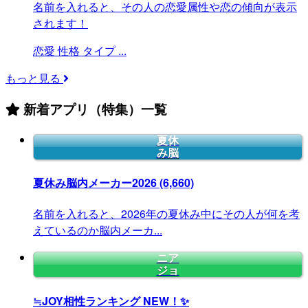
名前を入れると、その人の恋愛属性や恋の傾向が表示
されます！
恋愛
性格
タイプ
...
もっと見る
新着アプリ（特集）一覧
夏休
み脳
夏休み脳内メーカー2026
(6,660)
名前を入れると、2026年の夏休み中にその人が何を考
えているのか脳内メーカ...
ニア
ジョ
≒JOY相性ランキング
NEW！✨