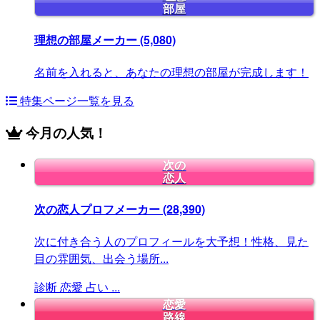
部屋
理想の部屋メーカー
(5,080)
名前を入れると、あなたの理想の部屋が完成します！
特集ページ一覧を見る
今月の人気！
次の
恋人
次の恋人プロフメーカー
(28,390)
次に付き合う人のプロフィールを大予想！性格、見た
目の雰囲気、出会う場所...
診断
恋愛
占い
...
恋愛
路線