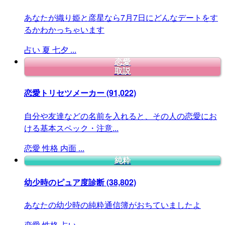
あなたが織り姫と彦星なら7月7日にどんなデートをす
るかわかっちゃいます
占い
夏
七夕
...
恋愛
取説
恋愛トリセツメーカー
(91,022)
自分や友達などの名前を入れると、その人の恋愛にお
ける基本スペック・注意...
恋愛
性格
内面
...
純粋
幼少時のピュア度診断
(38,802)
あなたの幼少時の純粋通信簿がおちていましたよ
恋愛
性格
占い
...