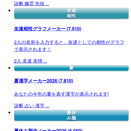
診断
幽霊
先祖
...
友達
相性
友達相性グラフメーカー
(7,910)
2人の名前を入力すると、友達としての相性がグラフ
で表示されます！
2人
友達
友情
...
夏
夏漢字メーカー2026
(7,810)
あなたの今年の夏を表す漢字が表示されます!
診断
占い
漢字
...
夏休
み脳
夏休み脳内メーカー2026
(6,660)