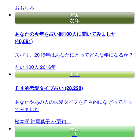
おもしろ
どん
な年
あなたの今年を占い師100人に聞いてみました
(40,091)
ズバリ、2016年はあなたにとってどんな年になるか？
占い
100人
2016年
Ｆ４
Ｆ４的恋愛タイプ占い
(28,228)
あなたやあの人の恋愛タイプをＦ４的になぞって占っ
てみました
松本潤
神尾葉子
小栗旬
...
ラン
ペ