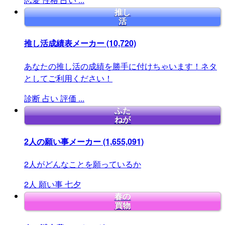
推し
活
推し活成績表メーカー
(10,720)
あなたの推し活の成績を勝手に付けちゃいます！ネタ
としてご利用ください！
診断
占い
評価
...
ふた
ねが
2人の願い事メーカー
(1,655,091)
2人がどんなことを願っているか
2人
願い事
七夕
春の
買物