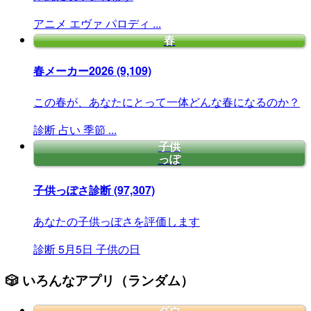
アニメ
エヴァ
パロディ
...
春
春メーカー2026
(9,109)
この春が、あなたにとって一体どんな春になるのか？
診断
占い
季節
...
子供
っぽ
子供っぽさ診断
(97,307)
あなたの子供っぽさを評価します
診断
5月5日
子供の日
🎲 いろんなアプリ（ランダム）