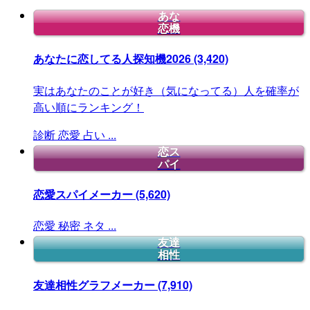
あな
恋機
あなたに恋してる人探知機2026
(3,420)
実はあなたのことが好き（気になってる）人を確率が
高い順にランキング！
診断
恋愛
占い
...
恋ス
パイ
恋愛スパイメーカー
(5,620)
恋愛
秘密
ネタ
...
友達
相性
友達相性グラフメーカー
(7,910)