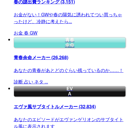
春の謎出費ランキング
(3,151)
お金がない！GWや春の陽気に誘われてつい買っちゃ
ったけど、冷静に考えたら...
お金
春
GW
青春
余命
青春余命メーカー
(26,268)
あなたの青春があとどのぐらい残っているのか……！
診断
占い
ネタ
...
EV
A
エヴァ風サブタイトルメーカー
(32,834)
あなたのエピソードがエヴァンゲリオンのサブタイト
ル風に表示されます