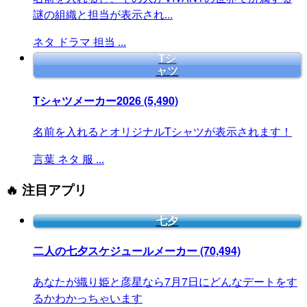
謎の組織と担当が表示され...
ネタ
ドラマ
担当
...
Tシ
ャツ
Tシャツメーカー2026
(5,490)
名前を入れるとオリジナルTシャツが表示されます！
言葉
ネタ
服
...
🔥 注目アプリ
七夕
二人の七夕スケジュールメーカー
(70,494)
あなたが織り姫と彦星なら7月7日にどんなデートをす
るかわかっちゃいます