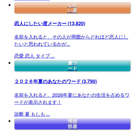
した
い度
恋人にしたい度メーカー
(13,820)
名前を入れると、その人が周囲からどれほど恋人にし
たいと思われているかが...
恋愛
恋人
タイプ
...
夏ワ
ード
２０２６年夏のあなたのワード
(3,790)
名前を入れると、2026年夏にあなたの生活を占めるワ
ードが表示されます！
診断
夏
もしも
...
理想
部屋