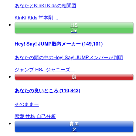
あなたとKinKi Kidsの相関図
KinKi
Kids
堂本剛
...
HS
J♥
Hey! Say! JUMP脳内メーカー
(149,101)
あなたの頭の中のHey! Say! JUMPメンバーが判明
ジャンプ
HSJ
ジャニーズ
...
良
あなたの良いところ
(110,843)
そのままー
恋愛
性格
自己分析
青エ
ク