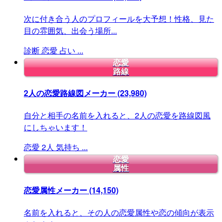
次に付き合う人のプロフィールを大予想！性格、見た
目の雰囲気、出会う場所...
診断
恋愛
占い
...
恋愛
路線
2人の恋愛路線図メーカー
(23,980)
自分と相手の名前を入れると、2人の恋愛を路線図風
にしちゃいます！
恋愛
2人
気持ち
...
恋愛
属性
恋愛属性メーカー
(14,150)
名前を入れると、その人の恋愛属性や恋の傾向が表示