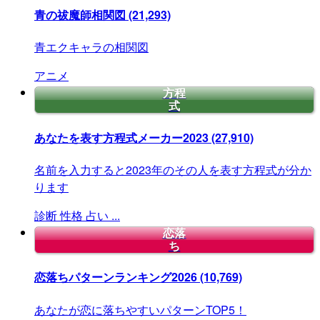
青の祓魔師相関図
(21,293)
青エクキャラの相関図
アニメ
方程
式
あなたを表す方程式メーカー2023
(27,910)
名前を入力すると2023年のその人を表す方程式が分か
ります
診断
性格
占い
...
恋落
ち
恋落ちパターンランキング2026
(10,769)
あなたが恋に落ちやすいパターンTOP5！