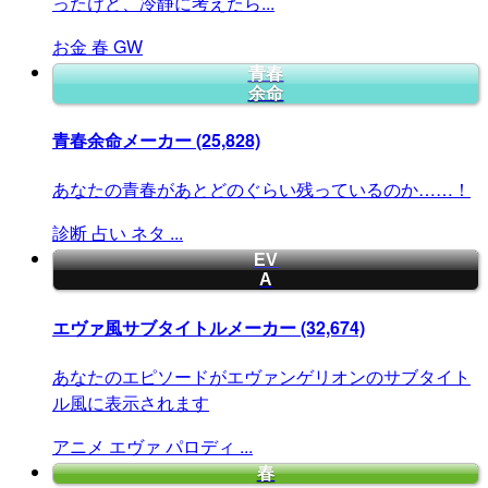
ったけど、冷静に考えたら...
お金
春
GW
青春
余命
青春余命メーカー
(25,828)
あなたの青春があとどのぐらい残っているのか……！
診断
占い
ネタ
...
EV
A
エヴァ風サブタイトルメーカー
(32,674)
あなたのエピソードがエヴァンゲリオンのサブタイト
ル風に表示されます
アニメ
エヴァ
パロディ
...
春