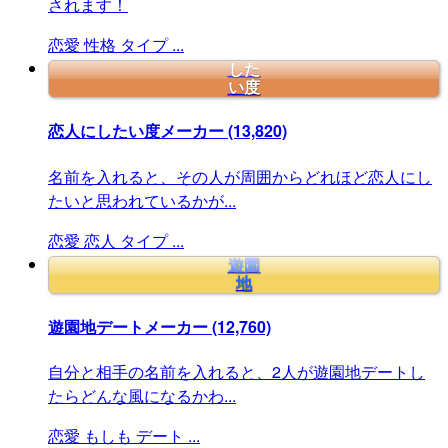
されます！
恋愛
性格
タイプ
...
した
い度
恋人にしたい度メーカー
(13,820)
名前を入れると、その人が周囲からどれほど恋人にし
たいと思われているかが...
恋愛
恋人
タイプ
...
遊園
地
遊園地デートメーカー
(12,760)
自分と相手の名前を入れると、2人が遊園地デートし
たらどんな風になるかわ...
恋愛
もしも
デート
...