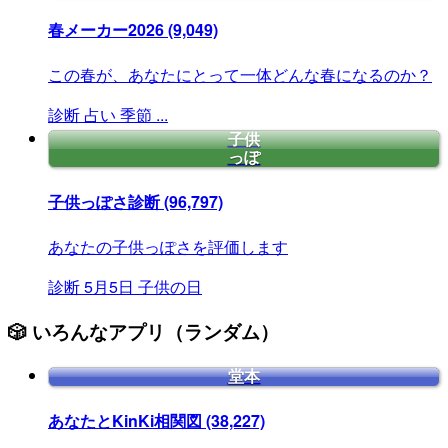
春メーカー2026
(9,049)
この春が、あなたにとって一体どんな春になるのか？
診断
占い
季節
...
子供
っぽ
子供っぽさ診断
(96,797)
あなたの子供っぽさを評価します
診断
5月5日
子供の日
🎲 いろんなアプリ（ランダム）
堂本
あなたとKinKi相関図
(38,227)