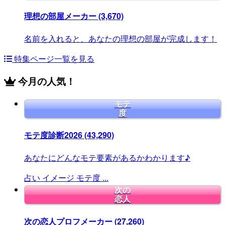
理想の部屋メーカー
(3,670)
名前を入れると、あなたの理想の部屋が完成します！
特集ページ一覧を見る
今月の人気！
モテ
度
モテ度診断2026
(43,290)
あなたにどんなモテ要素があるかわかります♪
占い
イメージ
モテ度
...
次の
恋人
次の恋人プロフメーカー
(27,260)