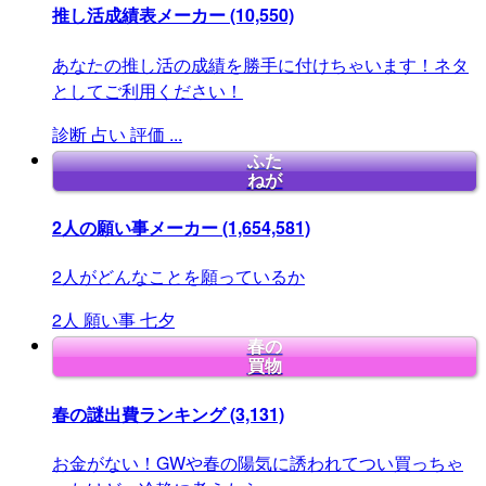
推し活成績表メーカー
(10,550)
あなたの推し活の成績を勝手に付けちゃいます！ネタ
としてご利用ください！
診断
占い
評価
...
ふた
ねが
2人の願い事メーカー
(1,654,581)
2人がどんなことを願っているか
2人
願い事
七夕
春の
買物
春の謎出費ランキング
(3,131)
お金がない！GWや春の陽気に誘われてつい買っちゃ