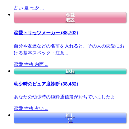
占い
夏
七夕
...
恋愛
取説
恋愛トリセツメーカー
(88,702)
自分や友達などの名前を入れると、その人の恋愛にお
ける基本スペック・注意...
恋愛
性格
内面
...
純粋
幼少時のピュア度診断
(38,482)
あなたの幼少時の純粋通信簿がおちていましたよ
恋愛
性格
占い
...
推し
活