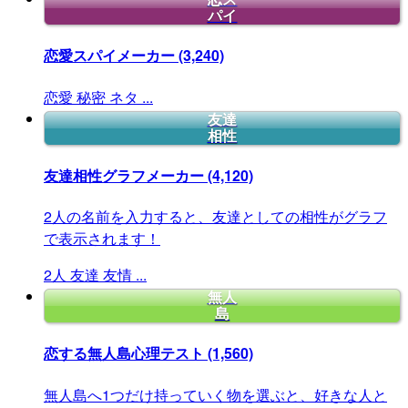
パイ
恋愛スパイメーカー
(3,240)
恋愛
秘密
ネタ
...
友達
相性
友達相性グラフメーカー
(4,120)
2人の名前を入力すると、友達としての相性がグラフ
で表示されます！
2人
友達
友情
...
無人
島
恋する無人島心理テスト
(1,560)
無人島へ1つだけ持っていく物を選ぶと、好きな人と