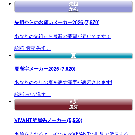
先祖
から
先祖からのお願いメーカー2026
(7,870)
あなたの先祖から最新の要望が届いてます！
診断
幽霊
先祖
...
夏
夏漢字メーカー2026
(7,620)
あなたの今年の夏を表す漢字が表示されます!
診断
占い
漢字
...
V所
属先
VIVANT所属先メーカー
(5,550)
名前を入れると、その人がVIVANTの世界で所属する