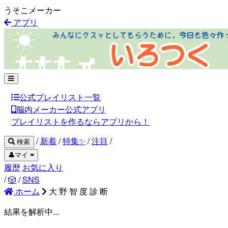
うそこメーカー
アプリ
公式プレイリスト一覧
脳内メーカー公式アプリ
プレイリストを作るならアプリから！
/
新着
/
特集✨
/
注目
/
検索
👤マイ
履歴
お気に入り
/
🎲
/
SNS
ホーム
大 野 智 度 診 断
結果を解析中...