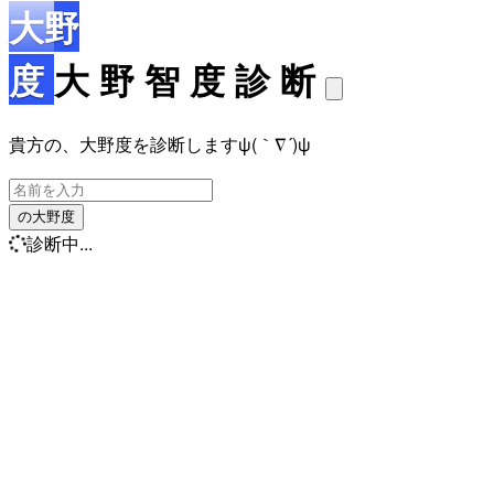
大野
度
大 野 智 度 診 断
貴方の、大野度を診断しますψ(｀∇´)ψ
の大野度
診断中...