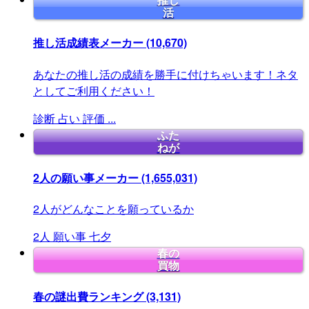
推し
活
推し活成績表メーカー
(10,670)
あなたの推し活の成績を勝手に付けちゃいます！ネタ
としてご利用ください！
診断
占い
評価
...
ふた
ねが
2人の願い事メーカー
(1,655,031)
2人がどんなことを願っているか
2人
願い事
七夕
春の
買物
春の謎出費ランキング
(3,131)