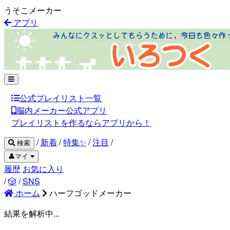
うそこメーカー
アプリ
公式プレイリスト一覧
脳内メーカー公式アプリ
プレイリストを作るならアプリから！
/
新着
/
特集✨
/
注目
/
検索
👤マイ
履歴
お気に入り
/
🎲
/
SNS
ホーム
ハーフゴッドメーカー
結果を解析中...