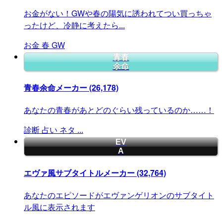
お金がない！GWや春の陽気に誘われてつい買っちゃ
ったけど、冷静に考えたら...
お金
春
GW
青春
余命
青春余命メーカー
(26,178)
あなたの青春があとどのぐらい残っているのか……！
診断
占い
ネタ
...
EV
A
エヴァ風サブタイトルメーカー
(32,764)
あなたのエピソードがエヴァンゲリオンのサブタイト
ル風に表示されます