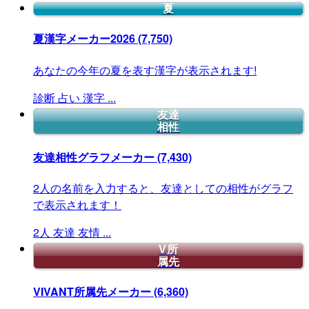
夏
夏漢字メーカー2026
(7,750)
あなたの今年の夏を表す漢字が表示されます!
診断
占い
漢字
...
友達
相性
友達相性グラフメーカー
(7,430)
2人の名前を入力すると、友達としての相性がグラフ
で表示されます！
2人
友達
友情
...
V所
属先
VIVANT所属先メーカー
(6,360)