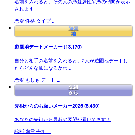
名前を入れると、その人の恋愛属性や恋の傾向が表示
されます！
恋愛
性格
タイプ
...
遊園
地
遊園地デートメーカー
(13,170)
自分と相手の名前を入れると、2人が遊園地デートし
たらどんな風になるかわ...
恋愛
もしも
デート
...
先祖
から
先祖からのお願いメーカー2026
(8,430)
あなたの先祖から最新の要望が届いてます！
診断
幽霊
先祖
...