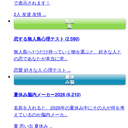
で表示されます！
2人
友達
友情
...
無人
島
恋する無人島心理テスト
(2,590)
無人島へ1つだけ持っていく物を選ぶと、好きな人と
の恋であなたが本当に求...
恋愛
好きな人
心理テスト
...
夏休
み脳
夏休み脳内メーカー2026
(6,210)
名前を入れると、2026年の夏休み中にその人が何を考
えているのか脳内メーカ...
夏
思い出
夏休み
...