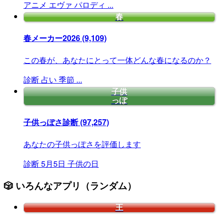
アニメ
エヴァ
パロディ
...
春
春メーカー2026
(9,109)
この春が、あなたにとって一体どんな春になるのか？
診断
占い
季節
...
子供
っぽ
子供っぽさ診断
(97,257)
あなたの子供っぽさを評価します
診断
5月5日
子供の日
🎲 いろんなアプリ（ランダム）
王