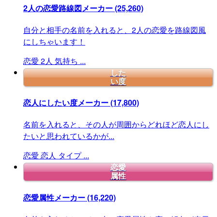
2人の恋愛路線図メーカー
(25,260)
自分と相手の名前を入れると、2人の恋愛を路線図風
にしちゃいます！
恋愛
2人
気持ち
...
した
い度
恋人にしたい度メーカー
(17,800)
名前を入れると、その人が周囲からどれほど恋人にし
たいと思われているかが...
恋愛
恋人
タイプ
...
恋愛
属性
恋愛属性メーカー
(16,220)