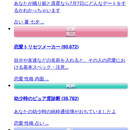
あなたが織り姫と彦星なら7月7日にどんなデートをす
るかわかっちゃいます
占い
夏
七夕
...
恋愛
取説
恋愛トリセツメーカー
(90,672)
自分や友達などの名前を入れると、その人の恋愛にお
ける基本スペック・注意...
恋愛
性格
内面
...
純粋
幼少時のピュア度診断
(38,782)
あなたの幼少時の純粋通信簿がおちていましたよ
恋愛
性格
占い
...