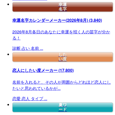
幸運
名字
幸運名字カレンダーメーカー(2026年8月)
(3,840)
2026年8月各日のあなたに幸運を招く人の苗字が分か
る！
診断
占い
名前
...
した
い度
恋人にしたい度メーカー
(17,800)
名前を入れると、その人が周囲からどれほど恋人にし
たいと思われているかが...
恋愛
恋人
タイプ
...
夏ワ
ード