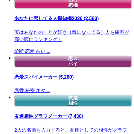
恋機
あなたに恋してる人探知機2026
(2,560)
実はあなたのことが好き（気になってる）人を確率が
高い順にランキング！
診断
恋愛
占い
...
恋ス
パイ
恋愛スパイメーカー
(5,280)
恋愛
秘密
ネタ
...
友達
相性
友達相性グラフメーカー
(7,430)
2人の名前を入力すると、友達としての相性がグラフ