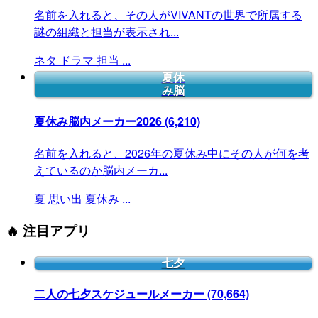
名前を入れると、その人がVIVANTの世界で所属する
謎の組織と担当が表示され...
ネタ
ドラマ
担当
...
夏休
み脳
夏休み脳内メーカー2026
(6,210)
名前を入れると、2026年の夏休み中にその人が何を考
えているのか脳内メーカ...
夏
思い出
夏休み
...
🔥 注目アプリ
七夕
二人の七夕スケジュールメーカー
(70,664)