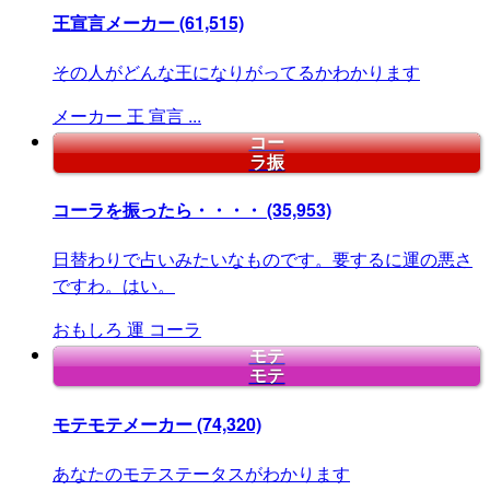
王宣言メーカー
(61,515)
その人がどんな王になりがってるかわかります
メーカー
王
宣言
...
コー
ラ振
コーラを振ったら・・・・
(35,953)
日替わりで占いみたいなものです。要するに運の悪さ
ですわ。はい。
おもしろ
運
コーラ
モテ
モテ
モテモテメーカー
(74,320)
あなたのモテステータスがわかります