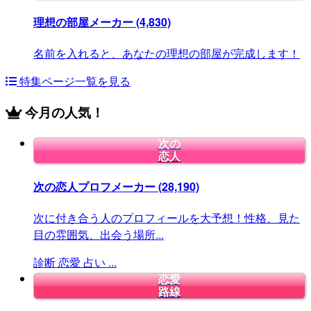
理想の部屋メーカー
(4,830)
名前を入れると、あなたの理想の部屋が完成します！
特集ページ一覧を見る
今月の人気！
次の
恋人
次の恋人プロフメーカー
(28,190)
次に付き合う人のプロフィールを大予想！性格、見た
目の雰囲気、出会う場所...
診断
恋愛
占い
...
恋愛
路線