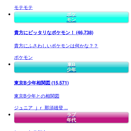
モテモテ
ポケ
モン
貴方にピッタリなポケモン！
(46,738)
貴方にふさわしいポケモンは何かな？？
ポケモン
東B
少年
東京B少年相関図
(15,571)
東京B少年との相関図
ジュニア
ｊｒ
那須雄登
...
ラブ
年代