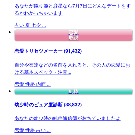
あなたが織り姫と彦星なら7月7日にどんなデートをす
るかわかっちゃいます
占い
夏
七夕
...
恋愛
取説
恋愛トリセツメーカー
(91,432)
自分や友達などの名前を入れると、その人の恋愛にお
ける基本スペック・注意...
恋愛
性格
内面
...
純粋
幼少時のピュア度診断
(38,832)
あなたの幼少時の純粋通信簿がおちていましたよ
恋愛
性格
占い
...