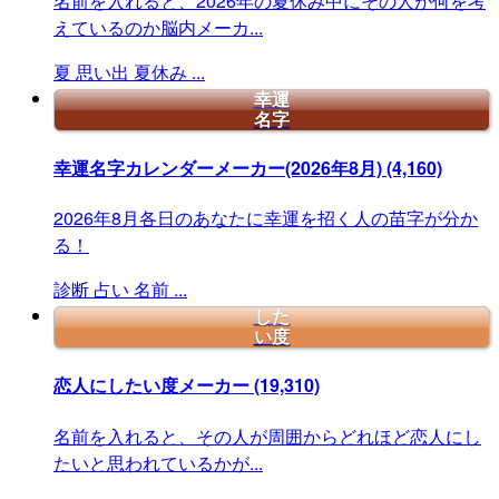
名前を入れると、2026年の夏休み中にその人が何を考
えているのか脳内メーカ...
夏
思い出
夏休み
...
幸運
名字
幸運名字カレンダーメーカー(2026年8月)
(4,160)
2026年8月各日のあなたに幸運を招く人の苗字が分か
る！
診断
占い
名前
...
した
い度
恋人にしたい度メーカー
(19,310)
名前を入れると、その人が周囲からどれほど恋人にし
たいと思われているかが...