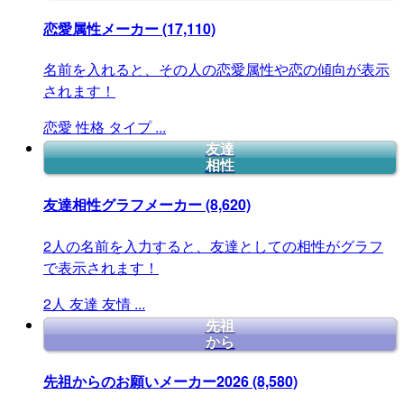
恋愛属性メーカー
(17,110)
名前を入れると、その人の恋愛属性や恋の傾向が表示
されます！
恋愛
性格
タイプ
...
友達
相性
友達相性グラフメーカー
(8,620)
2人の名前を入力すると、友達としての相性がグラフ
で表示されます！
2人
友達
友情
...
先祖
から
先祖からのお願いメーカー2026
(8,580)