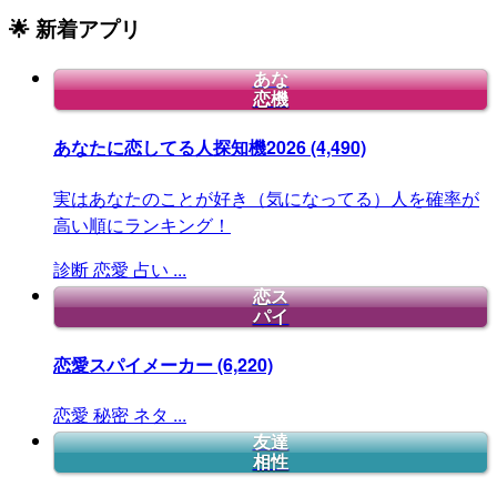
🌟 新着アプリ
あな
恋機
あなたに恋してる人探知機2026
(4,490)
実はあなたのことが好き（気になってる）人を確率が
高い順にランキング！
診断
恋愛
占い
...
恋ス
パイ
恋愛スパイメーカー
(6,220)
恋愛
秘密
ネタ
...
友達
相性