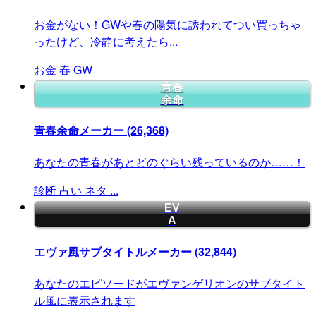
お金がない！GWや春の陽気に誘われてつい買っちゃ
ったけど、冷静に考えたら...
お金
春
GW
青春
余命
青春余命メーカー
(26,368)
あなたの青春があとどのぐらい残っているのか……！
診断
占い
ネタ
...
EV
A
エヴァ風サブタイトルメーカー
(32,844)
あなたのエピソードがエヴァンゲリオンのサブタイト
ル風に表示されます