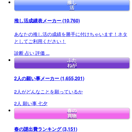
推し
活
推し活成績表メーカー
(10,760)
あなたの推し活の成績を勝手に付けちゃいます！ネタ
としてご利用ください！
診断
占い
評価
...
ふた
ねが
2人の願い事メーカー
(1,655,201)
2人がどんなことを願っているか
2人
願い事
七夕
春の
買物
春の謎出費ランキング
(3,151)