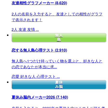
友達相性グラフメーカー
(8,620)
2人の名前を入力すると、友達としての相性がグラフ
で表示されます！
2人
友達
友情
...
無人
島
恋する無人島心理テスト
(2,910)
無人島へ1つだけ持っていく物を選ぶと、好きな人と
の恋であなたが本当に求...
恋愛
好きな人
心理テスト
...
夏休
み脳
夏休み脳内メーカー2026
(7,140)