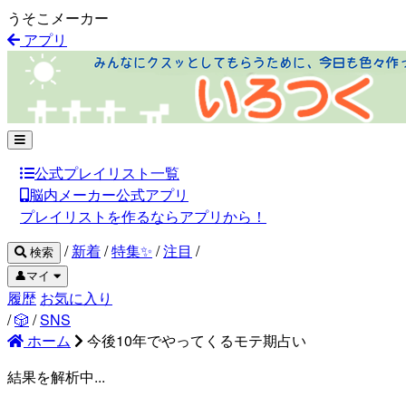
うそこメーカー
アプリ
公式プレイリスト一覧
脳内メーカー公式アプリ
プレイリストを作るならアプリから！
/
新着
/
特集✨
/
注目
/
検索
👤マイ
履歴
お気に入り
/
🎲
/
SNS
ホーム
今後10年でやってくるモテ期占い
結果を解析中...