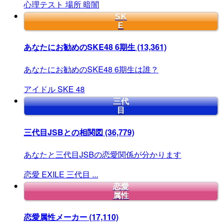
心理テスト
場所
暗闇
SK
E
あなたにお勧めのSKE48 6期生
(13,361)
あなたにお勧めのSKE48 6期生は誰？
アイドル
SKE
48
三代
目
三代目JSBとの相関図
(36,779)
あなたと三代目JSBの恋愛関係が分かります
恋愛
EXILE
三代目
...
恋愛
属性
恋愛属性メーカー
(17,110)