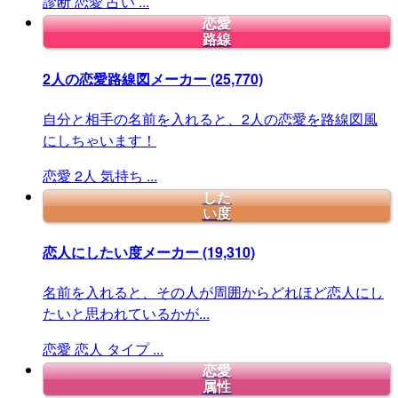
診断
恋愛
占い
...
恋愛
路線
2人の恋愛路線図メーカー
(25,770)
自分と相手の名前を入れると、2人の恋愛を路線図風
にしちゃいます！
恋愛
2人
気持ち
...
した
い度
恋人にしたい度メーカー
(19,310)
名前を入れると、その人が周囲からどれほど恋人にし
たいと思われているかが...
恋愛
恋人
タイプ
...
恋愛
属性