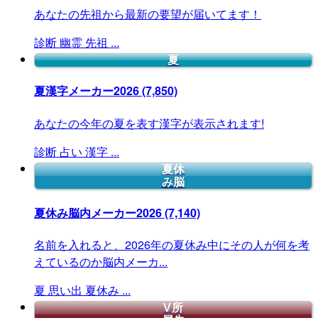
あなたの先祖から最新の要望が届いてます！
診断
幽霊
先祖
...
夏
夏漢字メーカー2026
(7,850)
あなたの今年の夏を表す漢字が表示されます!
診断
占い
漢字
...
夏休
み脳
夏休み脳内メーカー2026
(7,140)
名前を入れると、2026年の夏休み中にその人が何を考
えているのか脳内メーカ...
夏
思い出
夏休み
...
V所