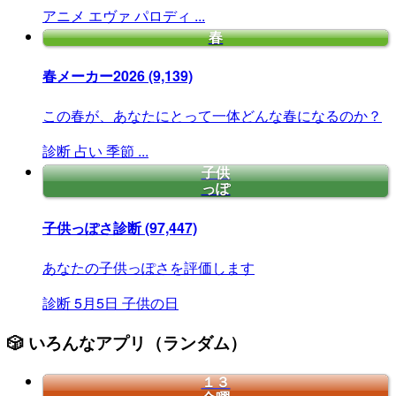
アニメ
エヴァ
パロディ
...
春
春メーカー2026
(9,139)
この春が、あなたにとって一体どんな春になるのか？
診断
占い
季節
...
子供
っぽ
子供っぽさ診断
(97,447)
あなたの子供っぽさを評価します
診断
5月5日
子供の日
🎲 いろんなアプリ（ランダム）
１３