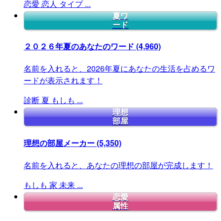
恋愛
恋人
タイプ
...
夏ワ
ード
２０２６年夏のあなたのワード
(4,960)
名前を入れると、2026年夏にあなたの生活を占めるワ
ードが表示されます！
診断
夏
もしも
...
理想
部屋
理想の部屋メーカー
(5,350)
名前を入れると、あなたの理想の部屋が完成します！
もしも
家
未来
...
恋愛
属性