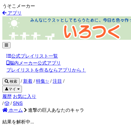
うそこメーカー
アプリ
公式プレイリスト一覧
脳内メーカー公式アプリ
プレイリストを作るならアプリから！
/
新着
/
特集✨
/
注目
/
検索
👤マイ
履歴
お気に入り
/
🎲
/
SNS
ホーム
進撃の巨人あなたのキャラ
結果を解析中...