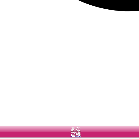
あな
恋機