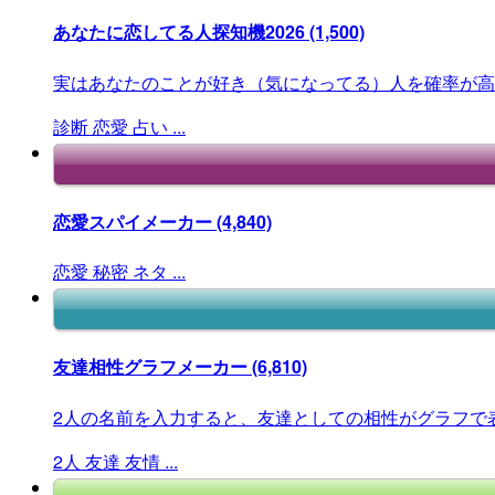
あなたに恋してる人探知機2026
(1,500)
実はあなたのことが好き（気になってる）人を確率が高
診断
恋愛
占い
...
恋愛スパイメーカー
(4,840)
恋愛
秘密
ネタ
...
友達相性グラフメーカー
(6,810)
2人の名前を入力すると、友達としての相性がグラフで
2人
友達
友情
...