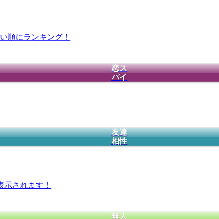
い順にランキング！
恋ス
パイ
友達
相性
表示されます！
無人