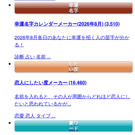
幸運
名字
幸運名字カレンダーメーカー(2026年8月)
(3,510)
2026年8月各日のあなたに幸運を招く人の苗字が分か
る！
診断
占い
名前
...
した
い度
恋人にしたい度メーカー
(16,460)
名前を入れると、その人が周囲からどれほど恋人にし
たいと思われているかが...
恋愛
恋人
タイプ
...
夏ワ
ード