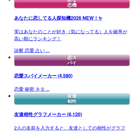
恋機
あなたに恋してる人探知機2026
NEW！✨
実はあなたのことが好き（気になってる）人を確率が
高い順にランキング！
診断
恋愛
占い
...
恋ス
パイ
恋愛スパイメーカー
(4,580)
恋愛
秘密
ネタ
...
友達
相性
友達相性グラフメーカー
(6,120)
2人の名前を入力すると、友達としての相性がグラフ