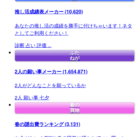
推し活成績表メーカー
(10,620)
あなたの推し活の成績を勝手に付けちゃいます！ネタ
としてご利用ください！
診断
占い
評価
...
ふた
ねが
2人の願い事メーカー
(1,654,871)
2人がどんなことを願っているか
2人
願い事
七夕
春の
買物
春の謎出費ランキング
(3,131)