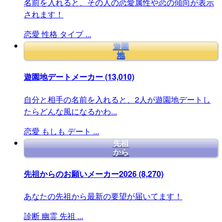
名前を入れると、その人の恋愛属性や恋の傾向が表示
されます！
恋愛
性格
タイプ
...
遊園
地
遊園地デートメーカー
(13,010)
自分と相手の名前を入れると、2人が遊園地デートし
たらどんな風になるかわ...
恋愛
もしも
デート
...
先祖
から
先祖からのお願いメーカー2026
(8,270)
あなたの先祖から最新の要望が届いてます！
診断
幽霊
先祖
...