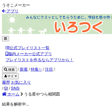
うそこメーカー
アプリ
公式プレイリスト一覧
脳内メーカー公式アプリ
プレイリストを作るならアプリから！
/
新着
/
特集✨
/
注目
/
検索
👤マイ
履歴
お気に入り
/
🎲
/
SNS
ホーム
うる星やつら相関図
結果を解析中...