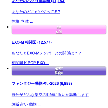
あなたのバグり度診断
(41,153)
あなたのどこがバグってる?
性格
声
体
...
ex
oM
EXO-M 相関図
(12,577)
あなたとEXO-Mメンバーとの関係は？？
相関図
K-POP
EXO
...
架空
動物
ファンタジー動物占い2026
(6,888)
自分がどんな架空の動物に近いか診断します
診断
占い
動物
...