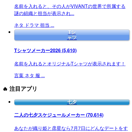
名前を入れると、その人がVIVANTの世界で所属する
謎の組織と担当が表示され...
ネタ
ドラマ
担当
...
Tシ
ャツ
Tシャツメーカー2026
(5,610)
名前を入れるとオリジナルTシャツが表示されます！
言葉
ネタ
服
...
🔥 注目アプリ
七夕
二人の七夕スケジュールメーカー
(70,614)
あなたが織り姫と彦星なら7月7日にどんなデートをす