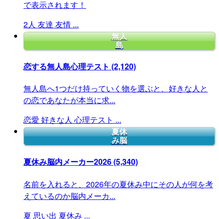
で表示されます！
2人
友達
友情
...
無人
島
恋する無人島心理テスト
(2,120)
無人島へ1つだけ持っていく物を選ぶと、好きな人と
の恋であなたが本当に求...
恋愛
好きな人
心理テスト
...
夏休
み脳
夏休み脳内メーカー2026
(5,340)
名前を入れると、2026年の夏休み中にその人が何を考
えているのか脳内メーカ...
夏
思い出
夏休み
...