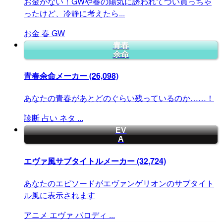
お金がない！GWや春の陽気に誘われてつい買っちゃ
ったけど、冷静に考えたら...
お金
春
GW
青春
余命
青春余命メーカー
(26,098)
あなたの青春があとどのぐらい残っているのか……！
診断
占い
ネタ
...
EV
A
エヴァ風サブタイトルメーカー
(32,724)
あなたのエピソードがエヴァンゲリオンのサブタイト
ル風に表示されます
アニメ
エヴァ
パロディ
...