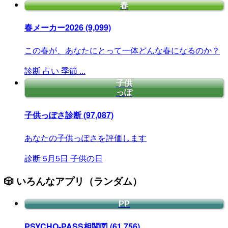
春
春メーカー2026
(9,099)
この春が、あなたにとって一体どんな春になるのか？
診断
占い
季節
...
子供
っぽ
子供っぽさ診断
(97,087)
あなたの子供っぽさを評価します
診断
5月5日
子供の日
🎲 いろんなアプリ（ランダム）
PP
PSYCHO-PASS相関図
(61,756)