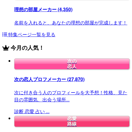
理想の部屋メーカー
(4,350)
名前を入れると、あなたの理想の部屋が完成します！
特集ページ一覧を見る
今月の人気！
次の
恋人
次の恋人プロフメーカー
(27,870)
次に付き合う人のプロフィールを大予想！性格、見た
目の雰囲気、出会う場所...
診断
恋愛
占い
...
恋愛
路線