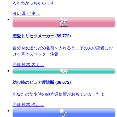
るかわかっちゃいます
占い
夏
七夕
...
恋愛
取説
恋愛トリセツメーカー
(89,772)
自分や友達などの名前を入れると、その人の恋愛にお
ける基本スペック・注意...
恋愛
性格
内面
...
純粋
幼少時のピュア度診断
(38,672)
あなたの幼少時の純粋通信簿がおちていましたよ
恋愛
性格
占い
...
推し
活