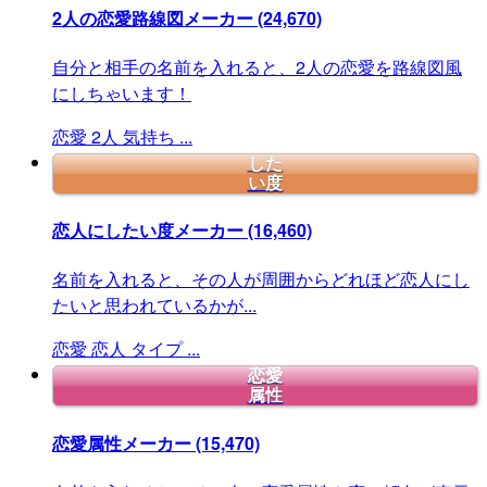
2人の恋愛路線図メーカー
(24,670)
自分と相手の名前を入れると、2人の恋愛を路線図風
にしちゃいます！
恋愛
2人
気持ち
...
した
い度
恋人にしたい度メーカー
(16,460)
名前を入れると、その人が周囲からどれほど恋人にし
たいと思われているかが...
恋愛
恋人
タイプ
...
恋愛
属性
恋愛属性メーカー
(15,470)