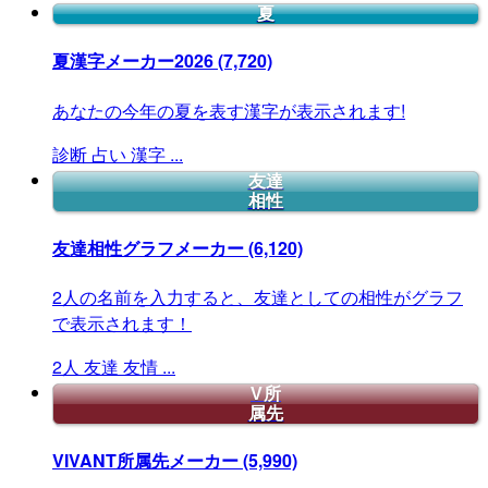
夏
夏漢字メーカー2026
(7,720)
あなたの今年の夏を表す漢字が表示されます!
診断
占い
漢字
...
友達
相性
友達相性グラフメーカー
(6,120)
2人の名前を入力すると、友達としての相性がグラフ
で表示されます！
2人
友達
友情
...
V所
属先
VIVANT所属先メーカー
(5,990)