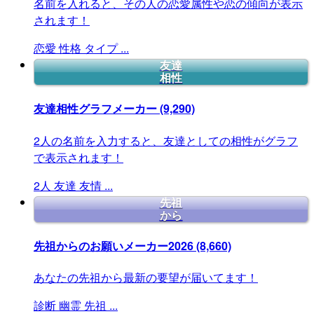
名前を入れると、その人の恋愛属性や恋の傾向が表示
されます！
恋愛
性格
タイプ
...
友達
相性
友達相性グラフメーカー
(9,290)
2人の名前を入力すると、友達としての相性がグラフ
で表示されます！
2人
友達
友情
...
先祖
から
先祖からのお願いメーカー2026
(8,660)
あなたの先祖から最新の要望が届いてます！
診断
幽霊
先祖
...