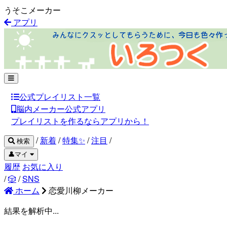
うそこメーカー
アプリ
公式プレイリスト一覧
脳内メーカー公式アプリ
プレイリストを作るならアプリから！
/
新着
/
特集✨
/
注目
/
検索
👤マイ
履歴
お気に入り
/
🎲
/
SNS
ホーム
恋愛川柳メーカー
結果を解析中...