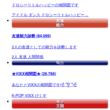
ドロシーリトルハッピーの相関図です
アイドル
ダンス
ドロシーリトルハッピー
...
友達
能力
友達能力診断
(84,099)
2人の友達としての能力を診断します
2人
友達
人間関係
빅스
★VIXX相関図★
(26,766)
あなたとVIXXの相関図です(☝ ՞ਊ ՞)☝
K-POP
VIXX
びくす
キノ
王国