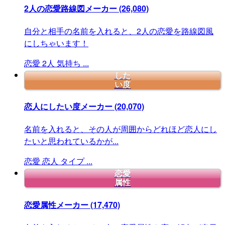
2人の恋愛路線図メーカー
(26,080)
自分と相手の名前を入れると、2人の恋愛を路線図風
にしちゃいます！
恋愛
2人
気持ち
...
した
い度
恋人にしたい度メーカー
(20,070)
名前を入れると、その人が周囲からどれほど恋人にし
たいと思われているかが...
恋愛
恋人
タイプ
...
恋愛
属性
恋愛属性メーカー
(17,470)