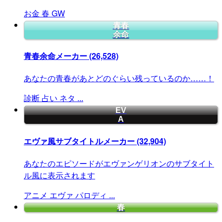
お金
春
GW
青春
余命
青春余命メーカー
(26,528)
あなたの青春があとどのぐらい残っているのか……！
診断
占い
ネタ
...
EV
A
エヴァ風サブタイトルメーカー
(32,904)
あなたのエピソードがエヴァンゲリオンのサブタイト
ル風に表示されます
アニメ
エヴァ
パロディ
...
春