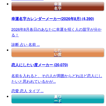
幸運
名字
幸運名字カレンダーメーカー(2026年8月)
(4,390)
2026年8月各日のあなたに幸運を招く人の苗字が分か
る！
診断
占い
名前
...
した
い度
恋人にしたい度メーカー
(20,070)
名前を入れると、その人が周囲からどれほど恋人にし
たいと思われているかが...
恋愛
恋人
タイプ
...
夏ワ
ード