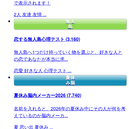
で表示されます！
2人
友達
友情
...
無人
島
恋する無人島心理テスト
(3,160)
無人島へ1つだけ持っていく物を選ぶと、好きな人と
の恋であなたが本当に求...
恋愛
好きな人
心理テスト
...
夏休
み脳
夏休み脳内メーカー2026
(7,740)
名前を入れると、2026年の夏休み中にその人が何を考
えているのか脳内メーカ...
夏
思い出
夏休み
...