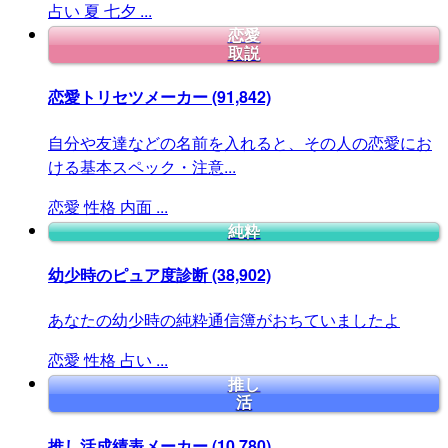
占い
夏
七夕
...
恋愛
取説
恋愛トリセツメーカー
(91,842)
自分や友達などの名前を入れると、その人の恋愛にお
ける基本スペック・注意...
恋愛
性格
内面
...
純粋
幼少時のピュア度診断
(38,902)
あなたの幼少時の純粋通信簿がおちていましたよ
恋愛
性格
占い
...
推し
活
推し活成績表メーカー
(10,780)