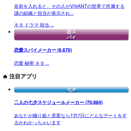
名前を入れると、その人がVIVANTの世界で所属する
謎の組織と担当が表示され...
ネタ
ドラマ
担当
...
恋ス
パイ
恋愛スパイメーカー
(6,670)
恋愛
秘密
ネタ
...
🔥 注目アプリ
七夕
二人の七夕スケジュールメーカー
(70,884)
あなたが織り姫と彦星なら7月7日にどんなデートをす
るかわかっちゃいます