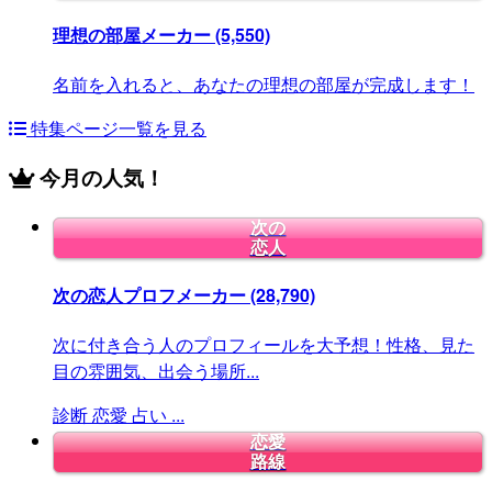
理想の部屋メーカー
(5,550)
名前を入れると、あなたの理想の部屋が完成します！
特集ページ一覧を見る
今月の人気！
次の
恋人
次の恋人プロフメーカー
(28,790)
次に付き合う人のプロフィールを大予想！性格、見た
目の雰囲気、出会う場所...
診断
恋愛
占い
...
恋愛
路線