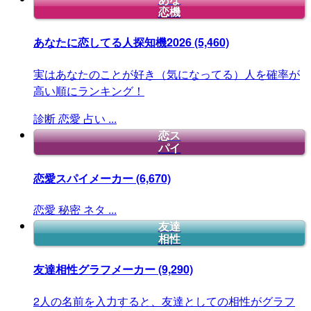
恋機
あなたに恋してる人探知機2026
(5,460)
実はあなたのことが好き（気になってる）人を確率が
高い順にランキング！
診断
恋愛
占い
...
恋ス
パイ
恋愛スパイメーカー
(6,670)
恋愛
秘密
ネタ
...
友達
相性
友達相性グラフメーカー
(9,290)
2人の名前を入力すると、友達としての相性がグラフ