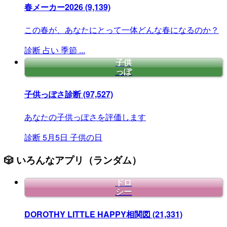
春メーカー2026
(9,139)
この春が、あなたにとって一体どんな春になるのか？
診断
占い
季節
...
子供
っぽ
子供っぽさ診断
(97,527)
あなたの子供っぽさを評価します
診断
5月5日
子供の日
🎲 いろんなアプリ（ランダム）
ドロ
シー
DOROTHY LITTLE HAPPY相関図
(21,331)