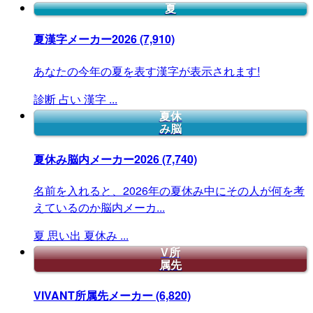
夏
夏漢字メーカー2026
(7,910)
あなたの今年の夏を表す漢字が表示されます!
診断
占い
漢字
...
夏休
み脳
夏休み脳内メーカー2026
(7,740)
名前を入れると、2026年の夏休み中にその人が何を考
えているのか脳内メーカ...
夏
思い出
夏休み
...
V所
属先
VIVANT所属先メーカー
(6,820)