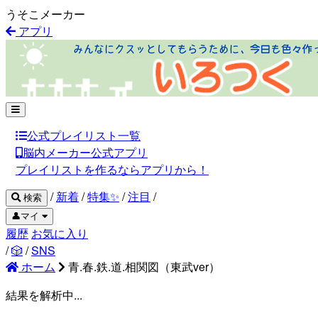
うそこメーカー
アプリ
公式プレイリスト一覧
脳内メーカー公式アプリ
プレイリストを作るならアプリから！
/
新着
/
特集✨
/
注目
/
検索
👤マイ
履歴
お気に入り
/
🎲
/
SNS
ホーム
青.春.鉄.道.相関図（東武ver）
結果を解析中...