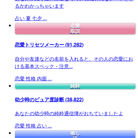
るかわかっちゃいます
占い
夏
七夕
...
恋愛
取説
恋愛トリセツメーカー
(91,282)
自分や友達などの名前を入れると、その人の恋愛にお
ける基本スペック・注意...
恋愛
性格
内面
...
純粋
幼少時のピュア度診断
(38,822)
あなたの幼少時の純粋通信簿がおちていましたよ
恋愛
性格
占い
...
推し