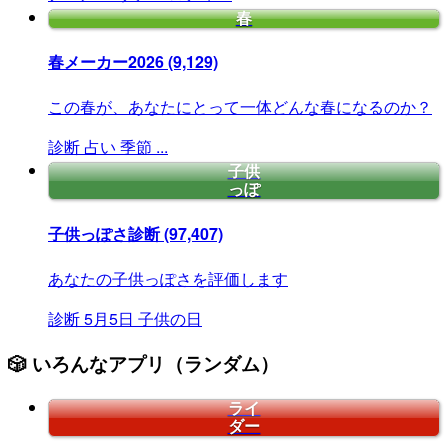
春
春メーカー2026
(9,129)
この春が、あなたにとって一体どんな春になるのか？
診断
占い
季節
...
子供
っぽ
子供っぽさ診断
(97,407)
あなたの子供っぽさを評価します
診断
5月5日
子供の日
🎲 いろんなアプリ（ランダム）
ライ
ダー