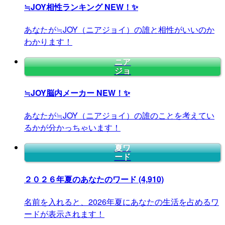
≒JOY相性ランキング
NEW！✨
あなたが≒JOY（ニアジョイ）の誰と相性がいいのか
わかります！
ニア
ジョ
≒JOY脳内メーカー
NEW！✨
あなたが≒JOY（ニアジョイ）の誰のことを考えてい
るかが分かっちゃいます！
夏ワ
ード
２０２６年夏のあなたのワード
(4,910)
名前を入れると、2026年夏にあなたの生活を占めるワ
ードが表示されます！