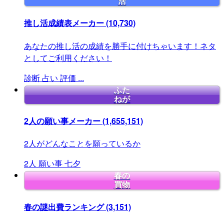
活
推し活成績表メーカー
(10,730)
あなたの推し活の成績を勝手に付けちゃいます！ネタ
としてご利用ください！
診断
占い
評価
...
ふた
ねが
2人の願い事メーカー
(1,655,151)
2人がどんなことを願っているか
2人
願い事
七夕
春の
買物
春の謎出費ランキング
(3,151)