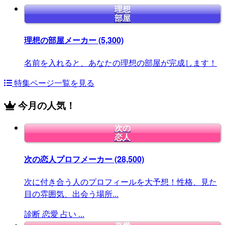
理想
部屋
理想の部屋メーカー
(5,300)
名前を入れると、あなたの理想の部屋が完成します！
特集ページ一覧を見る
今月の人気！
次の
恋人
次の恋人プロフメーカー
(28,500)
次に付き合う人のプロフィールを大予想！性格、見た
目の雰囲気、出会う場所...
診断
恋愛
占い
...