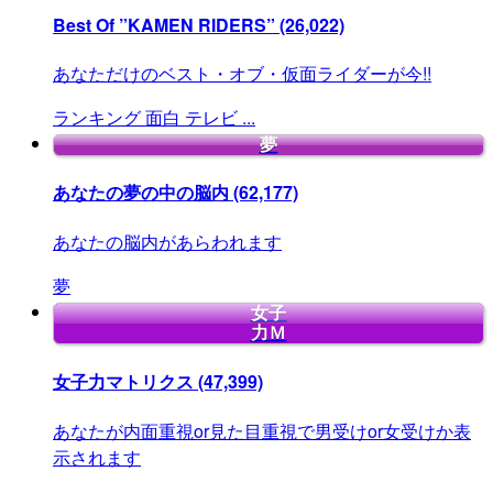
Best Of ”KAMEN RIDERS”
(26,022)
あなただけのベスト・オブ・仮面ライダーが今!!
ランキング
面白
テレビ
...
夢
あなたの夢の中の脳内
(62,177)
あなたの脳内があらわれます
夢
女子
力Ｍ
女子力マトリクス
(47,399)
あなたが内面重視or見た目重視で男受けor女受けか表
示されます