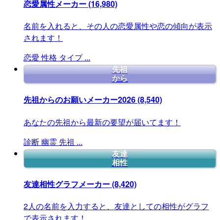
恋愛属性メーカー
(16,980)
名前を入れると、その人の恋愛属性や恋の傾向が表示
されます！
恋愛
性格
タイプ
...
先祖
から
先祖からのお願いメーカー2026
(8,540)
あなたの先祖から最新の要望が届いてます！
診断
幽霊
先祖
...
友達
相性
友達相性グラフメーカー
(8,420)
2人の名前を入力すると、友達としての相性がグラフ
で表示されます！