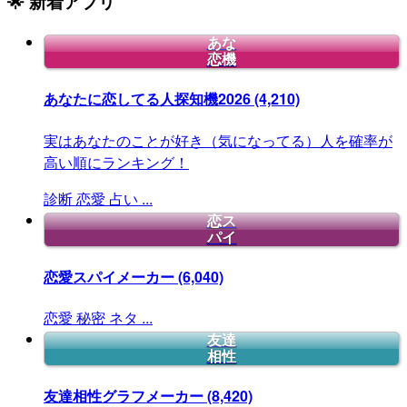
🌟 新着アプリ
あな
恋機
あなたに恋してる人探知機2026
(4,210)
実はあなたのことが好き（気になってる）人を確率が
高い順にランキング！
診断
恋愛
占い
...
恋ス
パイ
恋愛スパイメーカー
(6,040)
恋愛
秘密
ネタ
...
友達
相性
友達相性グラフメーカー
(8,420)