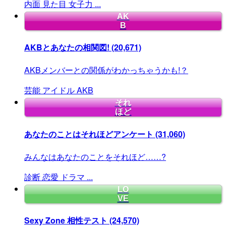
内面
見た目
女子力
...
AK
B
AKBとあなたの相関図!
(20,671)
AKBメンバーとの関係がわかっちゃうかも!？
芸能
アイドル
AKB
それ
ほど
あなたのことはそれほどアンケート
(31,060)
みんなはあなたのことをそれほど……?
診断
恋愛
ドラマ
...
LO
VE
Sexy Zone 相性テスト
(24,570)