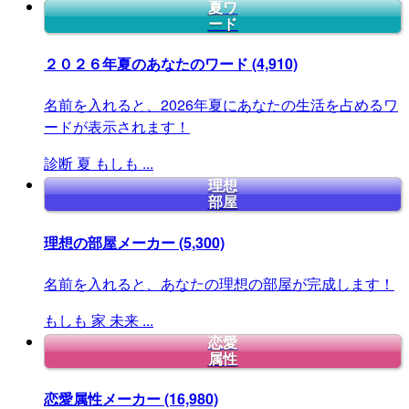
夏ワ
ード
２０２６年夏のあなたのワード
(4,910)
名前を入れると、2026年夏にあなたの生活を占めるワ
ードが表示されます！
診断
夏
もしも
...
理想
部屋
理想の部屋メーカー
(5,300)
名前を入れると、あなたの理想の部屋が完成します！
もしも
家
未来
...
恋愛
属性
恋愛属性メーカー
(16,980)