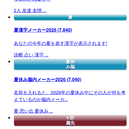
2人
友達
友情
...
夏
夏漢字メーカー2026
(7,840)
あなたの今年の夏を表す漢字が表示されます!
診断
占い
漢字
...
夏休
み脳
夏休み脳内メーカー2026
(7,040)
名前を入れると、2026年の夏休み中にその人が何を考
えているのか脳内メーカ...
夏
思い出
夏休み
...
V所
属先