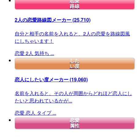
恋愛
路線
2人の恋愛路線図メーカー
(25,710)
自分と相手の名前を入れると、2人の恋愛を路線図風
にしちゃいます！
恋愛
2人
気持ち
...
した
い度
恋人にしたい度メーカー
(19,060)
名前を入れると、その人が周囲からどれほど恋人にし
たいと思われているかが...
恋愛
恋人
タイプ
...
恋愛
属性