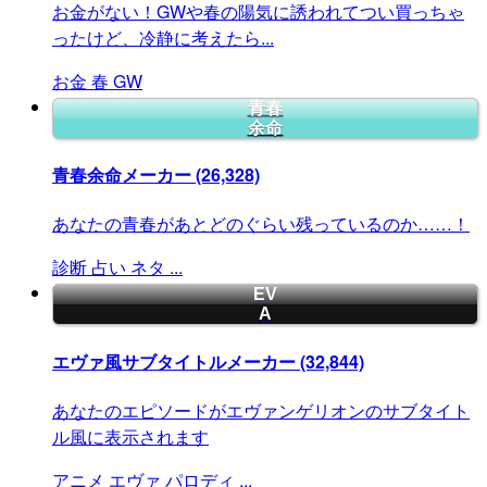
お金がない！GWや春の陽気に誘われてつい買っちゃ
ったけど、冷静に考えたら...
お金
春
GW
青春
余命
青春余命メーカー
(26,328)
あなたの青春があとどのぐらい残っているのか……！
診断
占い
ネタ
...
EV
A
エヴァ風サブタイトルメーカー
(32,844)
あなたのエピソードがエヴァンゲリオンのサブタイト
ル風に表示されます
アニメ
エヴァ
パロディ
...