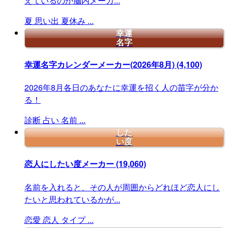
えているのか脳内メーカ...
夏
思い出
夏休み
...
幸運
名字
幸運名字カレンダーメーカー(2026年8月)
(4,100)
2026年8月各日のあなたに幸運を招く人の苗字が分か
る！
診断
占い
名前
...
した
い度
恋人にしたい度メーカー
(19,060)
名前を入れると、その人が周囲からどれほど恋人にし
たいと思われているかが...
恋愛
恋人
タイプ
...