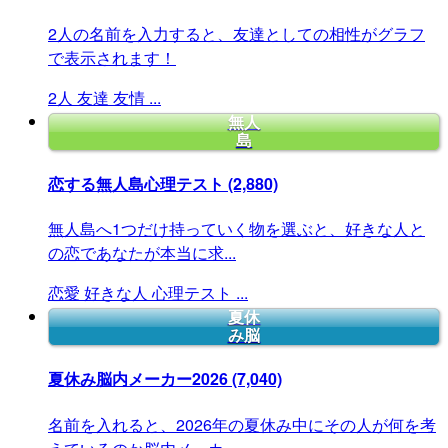
2人の名前を入力すると、友達としての相性がグラフ
で表示されます！
2人
友達
友情
...
無人
島
恋する無人島心理テスト
(2,880)
無人島へ1つだけ持っていく物を選ぶと、好きな人と
の恋であなたが本当に求...
恋愛
好きな人
心理テスト
...
夏休
み脳
夏休み脳内メーカー2026
(7,040)
名前を入れると、2026年の夏休み中にその人が何を考