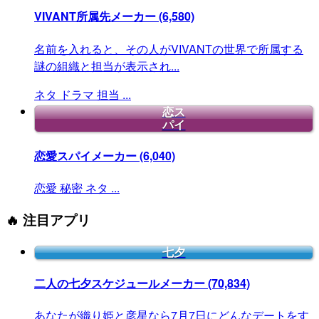
VIVANT所属先メーカー
(6,580)
名前を入れると、その人がVIVANTの世界で所属する
謎の組織と担当が表示され...
ネタ
ドラマ
担当
...
恋ス
パイ
恋愛スパイメーカー
(6,040)
恋愛
秘密
ネタ
...
🔥 注目アプリ
七夕
二人の七夕スケジュールメーカー
(70,834)
あなたが織り姫と彦星なら7月7日にどんなデートをす