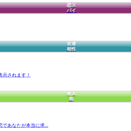
恋ス
パイ
友達
相性
表示されます！
無人
島
であなたが本当に求...