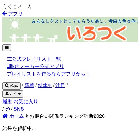
うそこメーカー
アプリ
公式プレイリスト一覧
脳内メーカー公式アプリ
プレイリストを作るならアプリから！
/
新着
/
特集✨
/
注目
/
検索
👤マイ
履歴
お気に入り
/
🎲
/
SNS
ホーム
お似合い関係ランキング診断2026
結果を解析中...