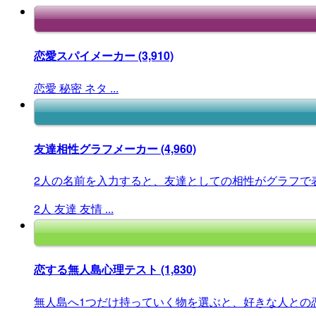
恋愛スパイメーカー
(3,910)
恋愛
秘密
ネタ
...
友達相性グラフメーカー
(4,960)
2人の名前を入力すると、友達としての相性がグラフで
2人
友達
友情
...
恋する無人島心理テスト
(1,830)
無人島へ1つだけ持っていく物を選ぶと、好きな人との恋