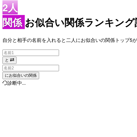
2人
関係
お似合い関係ランキング診
自分と相手の名前を入れると二人にお似合いの関係トップ5
と
にお似合いの関係
診断中...