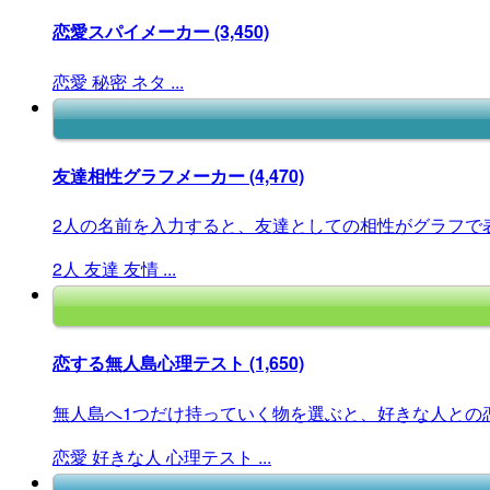
恋愛スパイメーカー
(3,450)
恋愛
秘密
ネタ
...
友達相性グラフメーカー
(4,470)
2人の名前を入力すると、友達としての相性がグラフで
2人
友達
友情
...
恋する無人島心理テスト
(1,650)
無人島へ1つだけ持っていく物を選ぶと、好きな人との恋
恋愛
好きな人
心理テスト
...