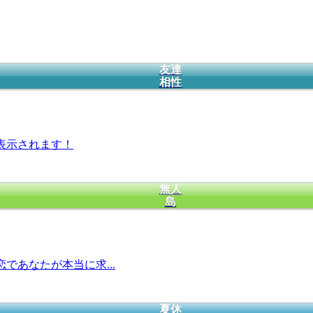
友達
相性
表示されます！
無人
島
であなたが本当に求...
夏休