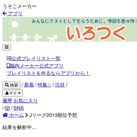
うそこメーカー
アプリ
公式プレイリスト一覧
脳内メーカー公式アプリ
プレイリストを作るならアプリから！
/
新着
/
特集✨
/
注目
/
検索
👤マイ
履歴
お気に入り
/
🎲
/
SNS
ホーム
Jリーグ2013順位予想
結果を解析中...