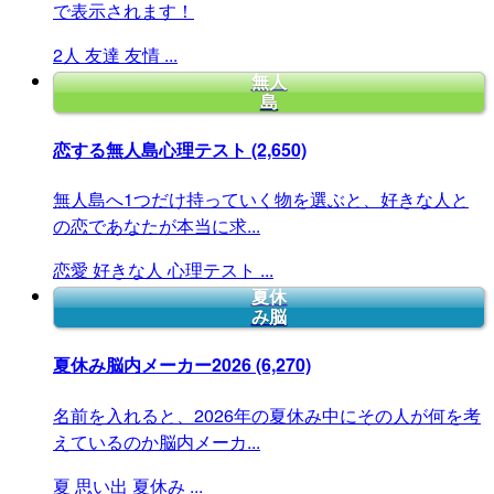
で表示されます！
2人
友達
友情
...
無人
島
恋する無人島心理テスト
(2,650)
無人島へ1つだけ持っていく物を選ぶと、好きな人と
の恋であなたが本当に求...
恋愛
好きな人
心理テスト
...
夏休
み脳
夏休み脳内メーカー2026
(6,270)
名前を入れると、2026年の夏休み中にその人が何を考
えているのか脳内メーカ...
夏
思い出
夏休み
...