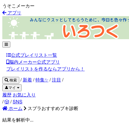
うそこメーカー
アプリ
公式プレイリスト一覧
脳内メーカー公式アプリ
プレイリストを作るならアプリから！
/
新着
/
特集✨
/
注目
/
検索
👤マイ
履歴
お気に入り
/
🎲
/
SNS
ホーム
スプラおすすめブキ診断
結果を解析中...