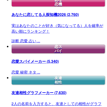
恋機
あなたに恋してる人探知機2026
(2,760)
実はあなたのことが好き（気になってる）人を確率が
高い順にランキング！
診断
恋愛
占い
...
恋ス
パイ
恋愛スパイメーカー
(5,340)
恋愛
秘密
ネタ
...
友達
相性
友達相性グラフメーカー
(7,630)
2人の名前を入力すると、友達としての相性がグラフ