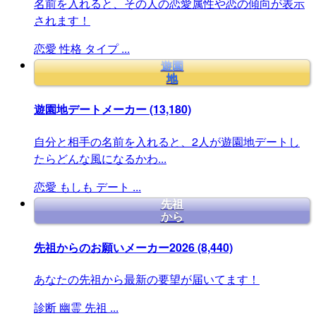
名前を入れると、その人の恋愛属性や恋の傾向が表示
されます！
恋愛
性格
タイプ
...
遊園
地
遊園地デートメーカー
(13,180)
自分と相手の名前を入れると、2人が遊園地デートし
たらどんな風になるかわ...
恋愛
もしも
デート
...
先祖
から
先祖からのお願いメーカー2026
(8,440)
あなたの先祖から最新の要望が届いてます！
診断
幽霊
先祖
...