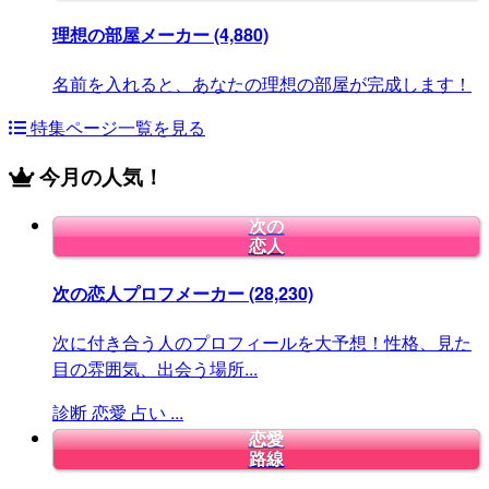
理想の部屋メーカー
(4,880)
名前を入れると、あなたの理想の部屋が完成します！
特集ページ一覧を見る
今月の人気！
次の
恋人
次の恋人プロフメーカー
(28,230)
次に付き合う人のプロフィールを大予想！性格、見た
目の雰囲気、出会う場所...
診断
恋愛
占い
...
恋愛
路線