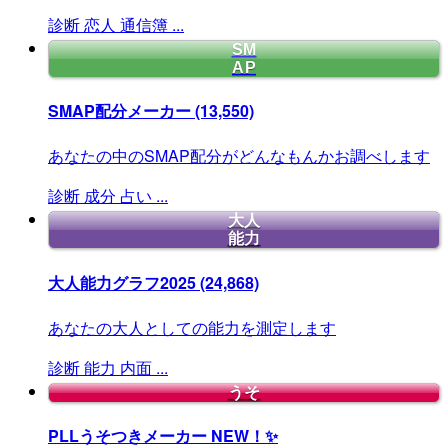
診断
恋人
通信簿
...
SM
AP
SMAP配分メーカー
(13,550)
あなたの中のSMAP配分がどんなもんかお調べします
診断
成分
占い
...
大人
能力
大人能力グラフ2025
(24,868)
あなたの大人としての能力を測定します
診断
能力
内面
...
うそ
PLLうそつきメーカー
NEW！✨