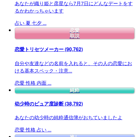
あなたが織り姫と彦星なら7月7日にどんなデートをす
るかわかっちゃいます
占い
夏
七夕
...
恋愛
取説
恋愛トリセツメーカー
(90,762)
自分や友達などの名前を入れると、その人の恋愛にお
ける基本スペック・注意...
恋愛
性格
内面
...
純粋
幼少時のピュア度診断
(38,792)
あなたの幼少時の純粋通信簿がおちていましたよ
恋愛
性格
占い
...