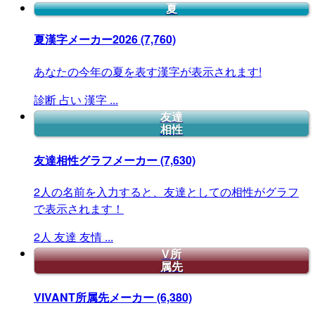
夏
夏漢字メーカー2026
(7,760)
あなたの今年の夏を表す漢字が表示されます!
診断
占い
漢字
...
友達
相性
友達相性グラフメーカー
(7,630)
2人の名前を入力すると、友達としての相性がグラフ
で表示されます！
2人
友達
友情
...
V所
属先
VIVANT所属先メーカー
(6,380)