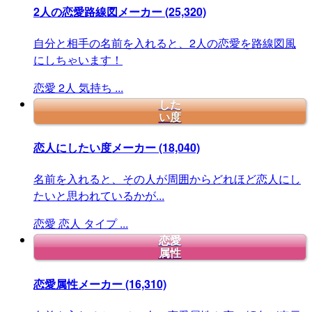
2人の恋愛路線図メーカー
(25,320)
自分と相手の名前を入れると、2人の恋愛を路線図風
にしちゃいます！
恋愛
2人
気持ち
...
した
い度
恋人にしたい度メーカー
(18,040)
名前を入れると、その人が周囲からどれほど恋人にし
たいと思われているかが...
恋愛
恋人
タイプ
...
恋愛
属性
恋愛属性メーカー
(16,310)