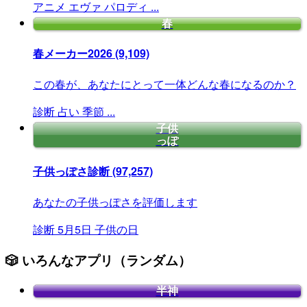
アニメ
エヴァ
パロディ
...
春
春メーカー2026
(9,109)
この春が、あなたにとって一体どんな春になるのか？
診断
占い
季節
...
子供
っぽ
子供っぽさ診断
(97,257)
あなたの子供っぽさを評価します
診断
5月5日
子供の日
🎲 いろんなアプリ（ランダム）
半神