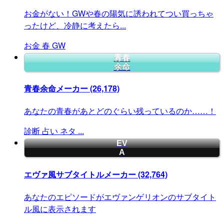
お金がない！GWや春の陽気に誘われてつい買っちゃ
ったけど、冷静に考えたら...
お金
春
GW
青春
余命
青春余命メーカー
(26,178)
あなたの青春があとどのぐらい残っているのか……！
診断
占い
ネタ
...
EV
A
エヴァ風サブタイトルメーカー
(32,764)
あなたのエピソードがエヴァンゲリオンのサブタイト
ル風に表示されます