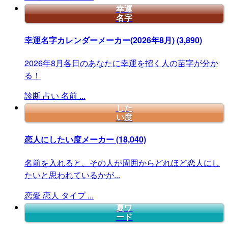
幸運
名字
幸運名字カレンダーメーカー(2026年8月)
(3,890)
2026年8月各日のあなたに幸運を招く人の苗字が分か
る！
診断
占い
名前
...
した
い度
恋人にしたい度メーカー
(18,040)
名前を入れると、その人が周囲からどれほど恋人にし
たいと思われているかが...
恋愛
恋人
タイプ
...
夏ワ
ード