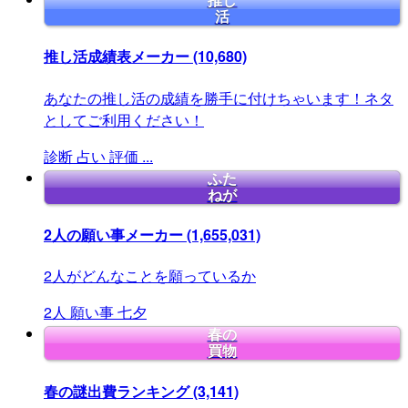
推し
活
推し活成績表メーカー
(10,680)
あなたの推し活の成績を勝手に付けちゃいます！ネタ
としてご利用ください！
診断
占い
評価
...
ふた
ねが
2人の願い事メーカー
(1,655,031)
2人がどんなことを願っているか
2人
願い事
七夕
春の
買物
春の謎出費ランキング
(3,141)