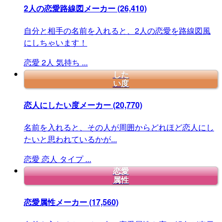
2人の恋愛路線図メーカー
(26,410)
自分と相手の名前を入れると、2人の恋愛を路線図風
にしちゃいます！
恋愛
2人
気持ち
...
した
い度
恋人にしたい度メーカー
(20,770)
名前を入れると、その人が周囲からどれほど恋人にし
たいと思われているかが...
恋愛
恋人
タイプ
...
恋愛
属性
恋愛属性メーカー
(17,560)