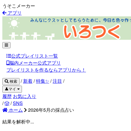
うそこメーカー
アプリ
公式プレイリスト一覧
脳内メーカー公式アプリ
プレイリストを作るならアプリから！
/
新着
/
特集✨
/
注目
/
検索
👤マイ
履歴
お気に入り
/
🎲
/
SNS
ホーム
2026年5月の採点占い
結果を解析中...