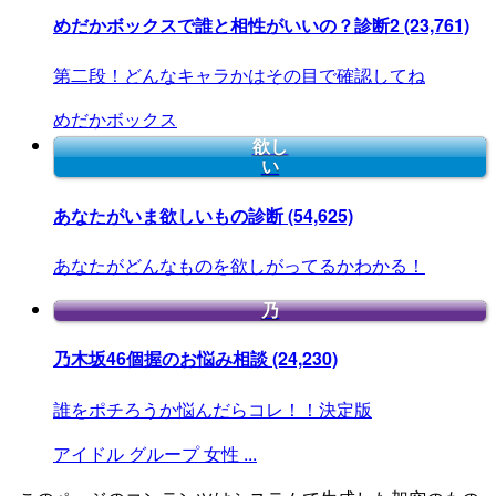
めだかボックスで誰と相性がいいの？診断2
(23,761)
第二段！どんなキャラかはその目で確認してね
めだかボックス
欲し
い
あなたがいま欲しいもの診断
(54,625)
あなたがどんなものを欲しがってるかわかる！
乃
乃木坂46個握のお悩み相談
(24,230)
誰をポチろうか悩んだらコレ！！決定版
アイドル
グループ
女性
...