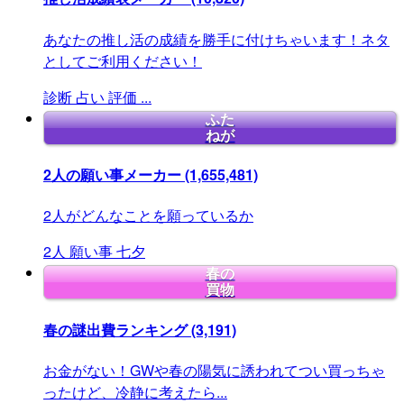
あなたの推し活の成績を勝手に付けちゃいます！ネタ
としてご利用ください！
診断
占い
評価
...
ふた
ねが
2人の願い事メーカー
(1,655,481)
2人がどんなことを願っているか
2人
願い事
七夕
春の
買物
春の謎出費ランキング
(3,191)
お金がない！GWや春の陽気に誘われてつい買っちゃ
ったけど、冷静に考えたら...