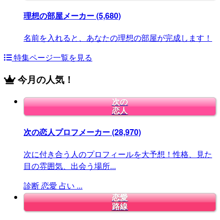
理想の部屋メーカー
(5,680)
名前を入れると、あなたの理想の部屋が完成します！
特集ページ一覧を見る
今月の人気！
次の
恋人
次の恋人プロフメーカー
(28,970)
次に付き合う人のプロフィールを大予想！性格、見た
目の雰囲気、出会う場所...
診断
恋愛
占い
...
恋愛
路線