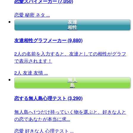
恋愛スパイメーカー
(7,050)
恋愛
秘密
ネタ
...
友達
相性
友達相性グラフメーカー
(9,880)
2人の名前を入力すると、友達としての相性がグラフ
で表示されます！
2人
友達
友情
...
無人
島
恋する無人島心理テスト
(3,290)
無人島へ1つだけ持っていく物を選ぶと、好きな人と
の恋であなたが本当に求...
恋愛
好きな人
心理テスト
...