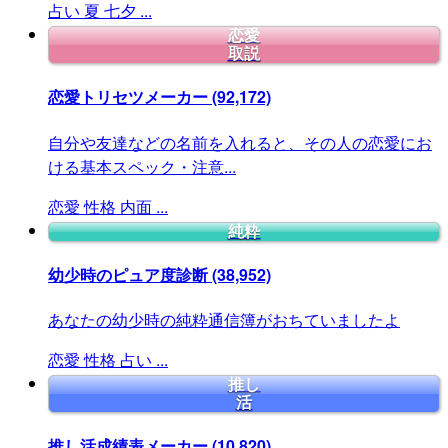
占い
夏
七夕
...
恋愛
取説
恋愛トリセツメーカー
(92,172)
自分や友達などの名前を入れると、その人の恋愛にお
ける基本スペック・注意...
恋愛
性格
内面
...
純粋
幼少時のピュア度診断
(38,952)
あなたの幼少時の純粋通信簿がおちていましたよ
恋愛
性格
占い
...
推し
活
推し活成績表メーカー
(10,820)