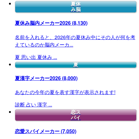
夏休
み脳
夏休み脳内メーカー2026
(8,130)
名前を入れると、2026年の夏休み中にその人が何を考
えているのか脳内メーカ...
夏
思い出
夏休み
...
夏
夏漢字メーカー2026
(8,000)
あなたの今年の夏を表す漢字が表示されます!
診断
占い
漢字
...
恋ス
パイ
恋愛スパイメーカー
(7,050)