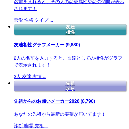
名前を入れると、その人の恋愛属性や恋の傾向が表示
されます！
恋愛
性格
タイプ
...
友達
相性
友達相性グラフメーカー
(9,880)
2人の名前を入力すると、友達としての相性がグラフ
で表示されます！
2人
友達
友情
...
先祖
から
先祖からのお願いメーカー2026
(8,790)
あなたの先祖から最新の要望が届いてます！
診断
幽霊
先祖
...