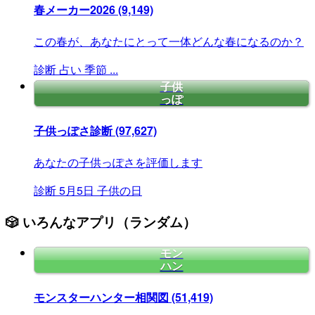
春メーカー2026
(9,149)
この春が、あなたにとって一体どんな春になるのか？
診断
占い
季節
...
子供
っぽ
子供っぽさ診断
(97,627)
あなたの子供っぽさを評価します
診断
5月5日
子供の日
🎲 いろんなアプリ（ランダム）
モン
ハン
モンスターハンター相関図
(51,419)