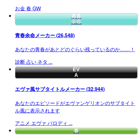
お金
春
GW
青春
余命
青春余命メーカー
(26,548)
あなたの青春があとどのぐらい残っているのか……！
診断
占い
ネタ
...
EV
A
エヴァ風サブタイトルメーカー
(32,944)
あなたのエピソードがエヴァンゲリオンのサブタイト
ル風に表示されます
アニメ
エヴァ
パロディ
...
春