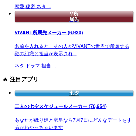
恋愛
秘密
ネタ
...
V所
属先
VIVANT所属先メーカー
(6,930)
名前を入れると、その人がVIVANTの世界で所属する
謎の組織と担当が表示され...
ネタ
ドラマ
担当
...
🔥 注目アプリ
七夕
二人の七夕スケジュールメーカー
(70,954)
あなたが織り姫と彦星なら7月7日にどんなデートをす
るかわかっちゃいます