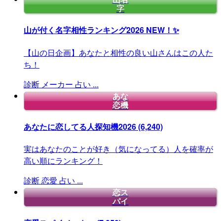
字
山が付く名字相性ランキング2026
NEW！✨
【山の日企画】あなたと相性の良い山さんはこの人た
ち！
診断
メーカー
占い
...
あな
恋機
あなたに恋してる人探知機2026
(6,240)
実はあなたのことが好き（気になってる）人を確率が
高い順にランキング！
診断
恋愛
占い
...
恋ス
パイ